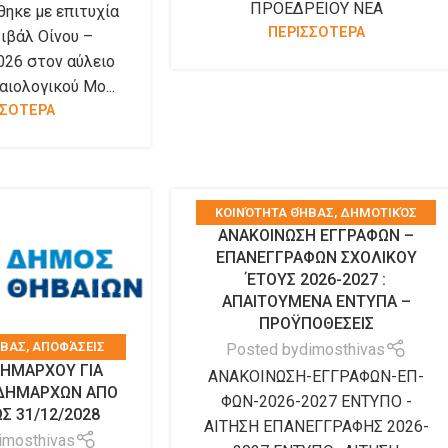
ΠΡΟΕΔΡΕΙΟΥ ΝΕΑ
ηκε με επιτυχία
ΠΕΡΙΣΣΟΤΕΡΑ
ιβάλ Οίνου –
026 στον αύλειο
ιολογικού Μο...
ΣΣΟΤΕΡΑ
KΟΙΝΌΤΗΤΑ ΘΉΒΑΣ
,
ΔΗΜΟΤΙΚΌΣ
ΑΝΑΚΟΙΝΩΣΗ ΕΓΓΡΑΦΩΝ –
ΟΡΓΑΝΙΣΜΌΣ ΘΉΒΑΣ
,
ΝΕΑ
,
ΝΈΑ –
ΕΠΑΝΕΓΓΡΑΦΩΝ ΣΧΟΛΙΚΟΥ
ΑΝΑΚΟΙΝΏΣΕΙΣ
,
ΤΑ ΝΈΑ ΤΟΥ ΔΉΜΟΥ
,
ΈΤΟΥΣ 2026-2027 :
ΤΑ ΝΈΑ ΤΩΝ ΣΥΛΛΌΓΩΝ
ΑΠΑΙΤΟΥΜΕΝΑ ΕΝΤΥΠΑ –
ΠΡΟΫΠΟΘΕΣΕΙΣ
ΉΒΑΣ
,
ΑΠΟΦΆΣΕΙΣ
Posted by
dimosthivas
ΗΜΑΡΧΟΥ ΓΙΑ
Υ
,
ΝΕΑ
,
ΝΈΑ –
ΑΝΑΚΟΙΝΩΣΗ-ΕΓΓΡΑΦΩΝ-ΕΠ-
ΙΔΗΜΑΡΧΩΝ ΑΠΟ
ΤΑ ΝΈΑ ΤΟΥ ΔΉΜΟΥ
,
ΦΩΝ-2026-2027 ΕΝΤΥΠΟ -
ΩΣ 31/12/2028
ΩΝ ΣΥΛΛΌΓΩΝ
ΑΙΤΗΣΗ ΕΠΑΝΕΓΓΡΑΦΗΣ 2026-
imosthivas