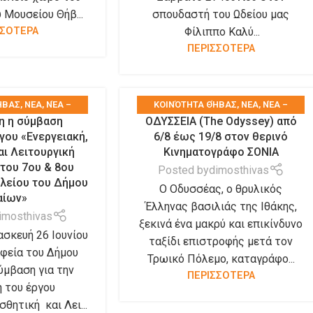
 Μουσείου Θήβ...
σπουδαστή του Ωδείου μας
ΣΣΟΤΕΡΑ
Φίλιππο Καλύ...
ΠΕΡΙΣΣΟΤΕΡΑ
ΉΒΑΣ
,
ΝΕΑ
,
ΝΈΑ –
KΟΙΝΌΤΗΤΑ ΘΉΒΑΣ
,
ΝΕΑ
,
ΝΈΑ –
 η σύμβαση
ΟΔΥΣΣΕΙΑ (The Odyssey) από
Σ
,
ΠΡΟΚΗΡΎΞΕΙΣ-
ΑΝΑΚΟΙΝΏΣΕΙΣ
,
ΤΑ ΝΈΑ ΤΟΥ ΔΉΜΟΥ
,
γου «Ενεργειακή,
6/8 έως 19/8 στον θερινό
Σ-ΠΡΟΜΉΘΕΙΕΣ-
ΤΑ ΝΈΑ ΤΩΝ ΣΥΛΛΌΓΩΝ
αι Λειτουργική
Κινηματογράφο ΣΟΝΙΑ
 ΝΈΑ ΤΟΥ ΔΉΜΟΥ
του 7ου & 8ου
Posted by
dimosthivas
λείου του Δήμου
Ο Οδυσσέας, ο θρυλικός
αίων»
Έλληνας βασιλιάς της Ιθάκης,
imosthivas
ξεκινά ένα μακρύ και επικίνδυνο
σκευή 26 Ιουνίου
ταξίδι επιστροφής μετά τον
αφεία του Δήμου
Τρωικό Πόλεμο, καταγράφο...
ύμβαση για την
ΠΕΡΙΣΣΟΤΕΡΑ
 του έργου
σθητική και Λει...