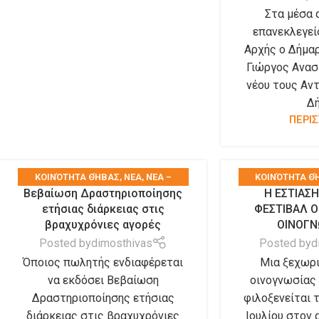
Στα μέσα 
επανεκλεγεί
Αρχής ο Δήμαρ
Γιώργος Ανασ
νέου τους Αν
Δή
ΠΕΡΙ
KΟΙΝΌΤΗΤΑ ΘΉΒΑΣ
,
ΝΕΑ
,
ΝΈΑ –
KΟΙΝΌΤΗΤΑ Θ
Βεβαίωση Δραστηριοποίησης
Η ΕΣΤΙΑΣ
ΑΝΑΚΟΙΝΏΣΕΙΣ
,
ΤΑ ΝΈΑ ΤΟΥ ΔΉΜΟΥ
,
ΑΝΑΚΟΙΝΏΣΕΙΣ
,
ετήσιας διάρκειας στις
ΦΕΣΤΙΒΑΛ Ο
ΤΑ ΝΈΑ ΤΩΝ ΣΥΛΛΌΓΩΝ
ΤΑ ΝΈΑ Τ
βραχυχρόνιες αγορές
ΟΙΝΟΓΝ
Posted by
dimosthivas
Posted by
d
Όποιος πωλητής ενδιαφέρεται
Μια ξεχωρι
να εκδόσει Βεβαίωση
οινογνωσίας 
Δραστηριοποίησης ετήσιας
φιλοξενείται 
διάρκειας στις βραχυχρόνιες
Ιουλίου στον 