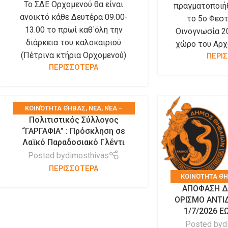
Το ΣΔΕ Ορχομενού θα είναι
πραγματοποιήθ
ανοικτό κάθε Δευτέρα 09.00-
το 5ο Φεστ
13.00 το πρωί καθ΄όλη την
Οινογνωσία 2
διάρκεια του καλοκαιριού
χώρο του Αρχα
(Πέτρινα κτήρια Ορχομενού)
ΠΕΡΙ
ΠΕΡΙΣΣΟΤΕΡΑ
KΟΙΝΌΤΗΤΑ ΘΉΒΑΣ
,
ΝΕΑ
,
ΝΈΑ –
Πολιτιστικός Σύλλογος
ΑΝΑΚΟΙΝΏΣΕΙΣ
,
ΤΑ ΝΈΑ ΤΟΥ ΔΉΜΟΥ
,
“ΓΑΡΓΑΦΙΑ” : Πρόσκληση σε
ΤΑ ΝΈΑ ΤΩΝ ΣΥΛΛΌΓΩΝ
Λαϊκό Παραδοσιακό Γλέντι
Posted by
dimosthivas
ΠΕΡΙΣΣΟΤΕΡΑ
KΟΙΝΌΤΗΤΑ Θ
ΑΠΟΦΑΣΗ Δ
ΔΗΜΆΡΧΟ
ΟΡΙΣΜΟ ΑΝΤ
ΑΝΑΚΟΙΝΏΣΕΙΣ
,
1/7/2026 Ε
ΤΑ ΝΈΑ Τ
Posted by
d