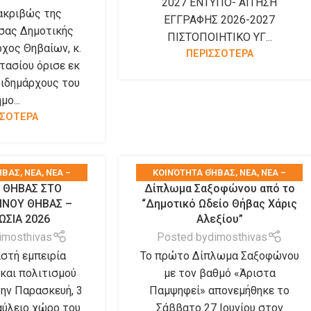
2027 ΕΝΤΥΠΟ- ΑΙΤΗΣΗ
ακριβώς της
ΕΓΓΡΑΦΗΣ 2026-2027
σας Δημοτικής
ΠΙΣΤΟΠΟΙΗΤΙΚΟ ΥΓ...
χος Θηβαίων, κ.
ΠΕΡΙΣΣΟΤΕΡΑ
τασίου όρισε εκ
τιδημάρχους του
μο...
ΣΣΟΤΕΡΑ
ΉΒΑΣ
,
ΝΕΑ
,
ΝΈΑ –
KΟΙΝΌΤΗΤΑ ΘΉΒΑΣ
,
ΝΕΑ
,
ΝΈΑ –
Η ΘΗΒΑΣ ΣΤΟ
Δίπλωμα Σαξοφώνου από το
ΤΑ ΝΈΑ ΤΟΥ ΔΉΜΟΥ
,
ΑΝΑΚΟΙΝΏΣΕΙΣ
,
ΤΑ ΝΈΑ ΤΟΥ ΔΉΜΟΥ
,
ΙΝΟΥ ΘΗΒΑΣ –
“Δημοτικό Ωδείο Θήβας Χάρις
ΩΝ ΣΥΛΛΌΓΩΝ
ΤΑ ΝΈΑ ΤΩΝ ΣΥΛΛΌΓΩΝ
ΩΣΙΑ 2026
Αλεξίου”
imosthivas
Posted by
dimosthivas
στή εμπειρία
Το πρώτο Δίπλωμα Σαξοφώνου
και πολιτισμού
με τον βαθμό «Άριστα
την Παρασκευή, 3
Παμψηφεί» απονεμήθηκε το
αύλειο χώρο του
Σάββατο 27 Ιουνίου στον