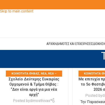
Skip to navigation
Skip to main content
ΑΡΧΙΚΗ
ΔΗΜΟΤΕΣ ΚΑΙ ΕΠΙΧΕΙΡΗΣΕΙΣ
ΔΙΟΙΚΗΣ
KΟΙΝΌΤΗΤΑ ΘΉΒΑΣ
,
ΝΕΑ
,
ΝΈΑ –
KΟΙΝΌΤΗΤΑ Θ
Σχολείο Δεύτερης Ευκαιρίας
Με επιτυχία π
ΑΝΑΚΟΙΝΏΣΕΙΣ
,
ΤΑ ΝΈΑ ΤΟΥ ΔΉΜΟΥ
,
ΑΝΑΚΟΙΝΏΣΕΙΣ
,
Ορχομενού & Τμήμα Θήβας :
το 5ο Φεστιβ
ΤΑ ΝΈΑ ΤΩΝ ΣΥΛΛΌΓΩΝ
ΤΑ ΝΈΑ Τ
“Δεν είναι αργά για μια νέα
2026 
αρχή”
Posted by
d
Posted by
dimosthivas
Την Παρασκευή