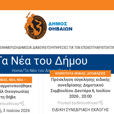
Η
ΕΝΗΜΕΡΩΣΗ
ΔΗΜΟΣΙΑ ΔΙΑΒΟΥΛΕΥΣΗ
ΥΠΗΡΕΣΙΕΣ ΓΙΑ ΤΟΝ ΕΠΙΣΚΕΠΤΗ
ΑΡΧΙΤΕΚΤΟ
Τα Νέα του Δήμου
Home
Τα Νέα του Δήμου
Page 5
KΟΙΝΌΤΗΤΑ ΘΉΒΑΣ
,
ΑΠΟΦΆΣΕΙΣ
Πρόσκληση σύγκλησης ειδικής
ΉΒΑΣ
,
ΝΕΑ
,
ΝΈΑ –
ΔΗΜΟΤΙΚΟΎ ΣΥΜΒΟΥΛΊΟΥ
,
ΝΕΑ
,
ΝΈΑ –
συνεδρίασης Δημοτικού
ραγματοποιήθηκε
ΤΑ ΝΈΑ ΤΟΥ ΔΉΜΟΥ
,
ΑΝΑΚΟΙΝΏΣΕΙΣ
,
ΣΥΝΕΔΡΙΆΣΕΙΣ -
Συμβουλίου Δευτέρα 6, Ιουλίου
άλ Οινογνωσίας
ΩΝ ΣΥΛΛΌΓΩΝ
ΑΠΟΦΆΣΕΙΣ
,
ΤΑ ΝΈΑ ΤΟΥ ΔΉΜΟΥ
,
ΤΑ
2026 , 20:00
στη Θήβα
ΝΈΑ ΤΩΝ ΣΥΛΛΌΓΩΝ
Posted by
dimosthivas
imosthivas
ΕΙΔΙΚΗ ΣΥΝΕΔΡΙΑΣΗ ΕΚΛΟΓΗΣ
, 3 Ιουλίου 2026