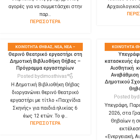
αγορές για να συμμετάσχει στην
Αρχαιολογικού
παρ...
ΠΕΡΙ
ΠΕΡΙΣΣΟΤΕΡΑ
KΟΙΝΌΤΗΤΑ ΘΉΒΑΣ
,
ΝΕΑ
,
ΝΈΑ –
KΟΙΝΌΤΗΤΑ Θ
Θερινό θεατρικό εργαστήρι στη
Υπεγράφη
ΑΝΑΚΟΙΝΏΣΕΙΣ
,
ΤΑ ΝΈΑ ΤΟΥ ΔΉΜΟΥ
,
ΑΝΑΚΟΙΝΏΣΕΙ
Δημοτική Βιβλιοθήκη Θήβας –
κατασκευής έρ
ΤΑ ΝΈΑ ΤΩΝ ΣΥΛΛΌΓΩΝ
ΔΙΑΚΗΡΎΞΕΙ
Πρόγραμμα εργαστηρίων
Αισθητική κ
ΥΠΗΡΕΣΊΕΣ
,
ΤΑ
Αναβάθμιση 
Posted by
dimosthivas
Δημοτικού Σχο
Η Δημοτική Βιβλιοθήκη Θήβας
Θηβ
διοργανώνει θερινό θεατρικό
Posted by
d
εργαστήρι με τίτλο «Παιχνίδια
Υπεγράφη, Παρα
Σκηνής» για παιδιά ηλικίας 6
2026, στα Γρ
έως 12 ετών. Το φ...
Θηβαίων η σ
ΠΕΡΙΣΣΟΤΕΡΑ
εκτέλεση
«Ενεργειακή, Αι