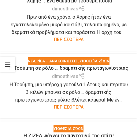
“Χάρης” : Ένα θαύμα με τέσσερα πόδια
ΔΉΜΟΥ
,
ΥΙΟΘΕΣΊΑ ΖΏΩΝ
dimosthivas
Πριν από ένα χρόνο, ο Χάρης ήταν ένα
εγκαταλελειμένο μικρό κουτάβι, ταλαιπωρημένο, με
δερματικά προβλήματα και παράσιτα. Η αρχή του ...
ΠΕΡΙΣΣΟΤΕΡΑ
ΝΕΑ
,
ΝΈΑ – ΑΝΑΚΟΙΝΏΣΕΙΣ
,
ΥΙΟΘΕΣΊΑ ΖΏΩΝ
H Τσούμπη σε ρόλο … δραματικής πρωταγωνίστριας
dimosthivas
Η Τσούμπη, μια υπέροχη γατούλα 1 έτους και περίπου
3 κιλών μπαίνει σε ρόλο ... δραματικής
πρωταγωνίστριας μόλις βλέπει κάμερα! Με έν...
ΠΕΡΙΣΣΟΤΕΡΑ
ΥΙΟΘΕΣΊΑ ΖΏΩΝ
Η ΖΙΖΕΛ ψάχνει το παντοτινό της σπίτι!