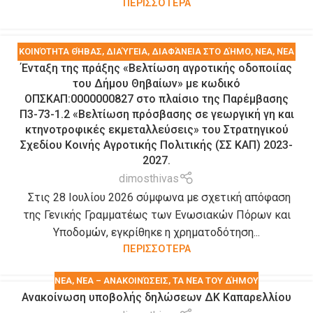
ΠΕΡΙΣΣΟΤΕΡΑ
KΟΙΝΌΤΗΤΑ ΘΉΒΑΣ
,
ΔΙΑΎΓΕΙΑ
,
ΔΙΑΦΆΝΕΙΑ ΣΤΟ ΔΉΜΟ
,
ΝΕΑ
,
ΝΈΑ
Ένταξη της πράξης «Βελτίωση αγροτικής οδοποιίας
– ΑΝΑΚΟΙΝΏΣΕΙΣ
,
ΤΑ ΝΈΑ ΤΟΥ ΔΉΜΟΥ
του Δήμου Θηβαίων» με κωδικό
ΟΠΣΚΑΠ:0000000827 στο πλαίσιο της Παρέμβασης
Π3-73-1.2 «Βελτίωση πρόσβασης σε γεωργική γη και
κτηνοτροφικές εκμεταλλεύσεις» του Στρατηγικού
Σχεδίου Κοινής Αγροτικής Πολιτικής (ΣΣ ΚΑΠ) 2023-
2027.
dimosthivas
Στις 28 Ιουλίου 2026 σύμφωνα με σχετική απόφαση
της Γενικής Γραμματέως των Ενωσιακών Πόρων και
Υποδομών, εγκρίθηκε η χρηματοδότηση...
ΠΕΡΙΣΣΟΤΕΡΑ
ΝΕΑ
,
ΝΈΑ – ΑΝΑΚΟΙΝΏΣΕΙΣ
,
ΤΑ ΝΈΑ ΤΟΥ ΔΉΜΟΥ
Ανακοίνωση υποβολής δηλώσεων ΔΚ Καπαρελλίου