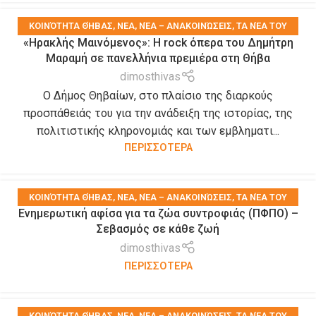
KΟΙΝΌΤΗΤΑ ΘΉΒΑΣ
,
ΝΕΑ
,
ΝΈΑ – ΑΝΑΚΟΙΝΏΣΕΙΣ
,
ΤΑ ΝΈΑ ΤΟΥ
«Ηρακλής Μαινόμενος»: H rock όπερα του Δημήτρη
ΔΉΜΟΥ
,
ΤΑ ΝΈΑ ΤΩΝ ΣΥΛΛΌΓΩΝ
Μαραμή σε πανελλήνια πρεμιέρα στη Θήβα
dimosthivas
Ο Δήμος Θηβαίων, στο πλαίσιο της διαρκούς
προσπάθειάς του για την ανάδειξη της ιστορίας, της
πολιτιστικής κληρονομιάς και των εμβληματι...
ΠΕΡΙΣΣΟΤΕΡΑ
KΟΙΝΌΤΗΤΑ ΘΉΒΑΣ
,
ΝΕΑ
,
ΝΈΑ – ΑΝΑΚΟΙΝΏΣΕΙΣ
,
ΤΑ ΝΈΑ ΤΟΥ
Ενημερωτική αφίσα για τα ζώα συντροφιάς (ΠΦΠΟ) –
ΔΉΜΟΥ
,
ΤΑ ΝΈΑ ΤΩΝ ΣΥΛΛΌΓΩΝ
Σεβασμός σε κάθε ζωή
dimosthivas
ΠΕΡΙΣΣΟΤΕΡΑ
KΟΙΝΌΤΗΤΑ ΘΉΒΑΣ
,
ΝΕΑ
,
ΝΈΑ – ΑΝΑΚΟΙΝΏΣΕΙΣ
,
ΤΑ ΝΈΑ ΤΟΥ