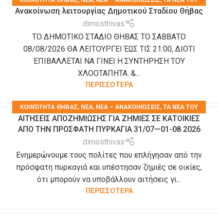
Ανακοίνωση λειτουργίας Δημοτικού Σταδίου Θήβας
ΔΉΜΟΥ
,
ΤΑ ΝΈΑ ΤΩΝ ΣΥΛΛΌΓΩΝ
dimosthivas
ΤΟ ΔΗΜΟΤΙΚΟ ΣΤΑΔΙΟ ΘΗΒΑΣ ΤΟ ΣΑΒΒΑΤΟ
08/08/2026 ΘΑ ΛΕΙΤΟΥΡΓΕΙ ΈΩΣ ΤΙΣ 21:00, ΔΙΟΤΙ
ΕΠΙΒΑΛΛΕΤΑΙ ΝΑ ΓΙΝΕΙ Η ΣΥΝΤΗΡΗΣΗ ΤΟΥ
ΧΛΟΟΤΑΠΗΤΑ. &...
ΠΕΡΙΣΣΟΤΕΡΑ
KΟΙΝΌΤΗΤΑ ΘΉΒΑΣ
,
ΝΕΑ
,
ΝΈΑ – ΑΝΑΚΟΙΝΏΣΕΙΣ
,
ΤΑ ΝΈΑ ΤΟΥ
ΑΙΤΗΣΕΙΣ ΑΠΟΖΗΜΙΩΣΗΣ ΓΙΑ ΖΗΜΙΕΣ ΣΕ ΚΑΤΟΙΚΙΕΣ
ΔΉΜΟΥ
,
ΤΑ ΝΈΑ ΤΩΝ ΣΥΛΛΌΓΩΝ
ΑΠΟ ΤΗΝ ΠΡΟΣΦΑΤΗ ΠΥΡΚΑΓΙΑ 31/07—01-08 2026
dimosthivas
Ενημερώνουμε τους πολίτες που επλήγησαν από την
πρόσφατη πυρκαγιά και υπέστησαν ζημιές σε οικίες,
ότι μπορούν να υποβάλλουν αιτήσεις γι...
ΠΕΡΙΣΣΟΤΕΡΑ