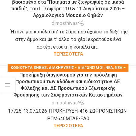
βασισμένο στα “Ποιήματα με ζωγραφιές σε μικρά
παιδιά”, του Γ. Σεφέρη : 10 & 11 Αυγούστου 2026 –
Αρχαιολογικό Μουσείο Θηβών
dimosthivas
Ήτανε μια κοπέλα απ’ τη Σάμο που έχωσε το δεξί της
στην άμμο και με τ’ άλλο το χέρι εκρατούσε ένα
αστέρι ετούτη η κοπέλα απ...
ΠΕΡΙΣΣΟΤΕΡΑ
KΟΙΝΌΤΗΤΑ ΘΉΒΑΣ
,
ΔΙΑΚΗΡΎΞΕΙΣ - ΔΙΑΓΩΝΙΣΜΟΊ
,
ΝΕΑ
,
ΝΈΑ –
Προκήρυξη διαγωνισμού για την πρόσληψη
ΑΝΑΚΟΙΝΏΣΕΙΣ
,
ΠΡΟΣΛΉΨΕΙΣ ΠΡΟΣΩΠΙΚΟΎ
,
ΤΑ ΝΈΑ ΤΟΥ ΔΉΜΟΥ
προσωπικού των κλάδων και ειδικοτήτων ΔΕ
Φύλαξης και ΔΕ Προσωπικού Εξωτερικής
Φρούρησης των Σωφρονιστικών Καταστημάτων
dimosthivas
17725-13.07.2026-ΠΡΟΚΗΡΥΞΗ-416-ΣΩΦΡΟΝΙΣΤΙΚΩΝ-
ΡΓΜ646ΜΤΛΒ-ΞΔ0
ΠΕΡΙΣΣΟΤΕΡΑ