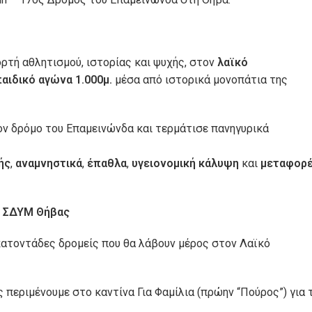
ορτή αθλητισμού, ιστορίας και ψυχής, στον
λαϊκό
παιδικό αγώνα 1.000μ.
μέσα από ιστορικά μονοπάτια της
τον δρόμο του Επαμεινώνδα και τερμάτισε πανηγυρικά
ής
,
αναμνηστικά
,
έπαθλα
,
υγειονομική κάλυψη
και
μεταφορ
& ΣΔΥΜ Θήβας
κατοντάδες δρομείς που θα λάβουν μέρος στον Λαϊκό
 περιμένουμε στο καντίνα Για Φαμίλια (πρώην “Πούρος”) για 