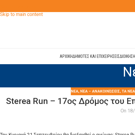
Skip to navigation
Skip to main content
ΑΡΧΙΚΗ
ΔΗΜΟΤΕΣ ΚΑΙ ΕΠΙΧΕΙΡΗΣΕΙΣ
ΔΙΟΙΚΗΣ
Ν
ΝΕΑ
,
ΝΈΑ – ΑΝΑΚΟΙΝΏΣΕΙΣ
,
ΤΑ ΝΈ
Sterea Run – 17ος Δρόμος του 
On 18
Την Κυριακή 21 Σεπτεμβρίου θα διεξαχθεί ο αγώνας: Sterea 