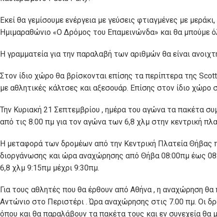
Εκεί θα γεμίσουμε ενέργεια με γεύσεις φτιαγμένες με μεράκ
Ημιμαραθώνιο «Ο Δρόμος του Επαμεινώνδα» και θα μπούμε όλ
Η γραμματεία για την παραλαβή των αριθμών θα είναι ανοιχτή 
Στον ίδιο χώρο θα βρίσκονται επίσης τα περίπτερα της Scott
με αθλητικές κάλτσες και αξεσουάρ. Επίσης στον ίδιο χώρο σ
Την Κυριακή 21 Σεπτεμβρίου , ημέρα του αγώνα τα πακέτα συμ
από τις 8.00 πμ για τον αγώνα των 6,8 χλμ στην κεντρική πλ
Η μεταφορά των δρομέων από την Κεντρική Πλατεία Θήβας πρ
διοργάνωσης και ώρα αναχώρησης από Θήβα 08:00πμ έως 08:30
6,8 χλμ 9:15πμ μέχρι 9:30πμ.
Για τους αθλητές που θα έρθουν από Αθήνα , η αναχώρηση θα
Αντώνιο στο Περιστέρι . Ώρα αναχώρησης στις 7.00 πμ. Οι 
όπου και θα παραλάβουν τα πακέτα τους και εν συνεχεία θα