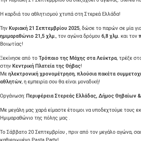
Η καρδιά του αθλητισμού χτυπά στη Στερεά Ελλάδα!
Την
Κυριακή 21 Σεπτεμβρίου 2025
, δώσε το παρών σε μία γι
ημιμαραθώνιο 21,5 χλμ.
, τον αγώνα δρόμου
6,8 χλμ.
και τον
Βοιωτίας!
Ξεκίνησε από το
Τρόπαιο της Μάχης στα Λεύκτρα
, τρέξε σ
στην
Κεντρική Πλατεία της Θήβας
!
Με
ηλεκτρονική χρονομέτρηση
,
πλούσια πακέτα συμμετοχ
αθλητών
, η εμπειρία σου θα είναι μοναδική!
Οργάνωση:
Περιφέρεια Στερεάς Ελλάδας, Δήμος Θηβαίων 
Με μεγάλη μας χαρά είμαστε έτοιμοι να υποδεχτούμε τους ε
Ημιμαραθώνιο της πόλης μας .
Το Σάββατο 20 Σεπτεμβρίου , πριν από τον μεγάλο αγώνα, σας
καθιερωμένο Pasta Party!