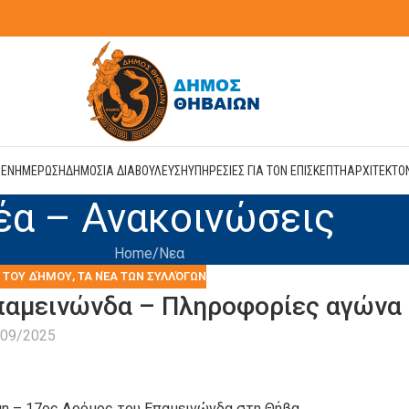
Η
ΕΝΗΜΕΡΩΣΗ
ΔΗΜΟΣΙΑ ΔΙΑΒΟΥΛΕΥΣΗ
ΥΠΗΡΕΣΙΕΣ ΓΙΑ ΤΟΝ ΕΠΙΣΚΕΠΤΗ
ΑΡΧΙΤΕΚΤΟ
έα – Ανακοινώσεις
Home
Νεα
Α ΤΟΥ ΔΉΜΟΥ
,
ΤΑ ΝΈΑ ΤΩΝ ΣΥΛΛΌΓΩΝ
Επαμεινώνδα – Πληροφορίες αγώνα
/09/2025
Run – 17ος Δρόμος του Επαμεινώνδα στη Θήβα.