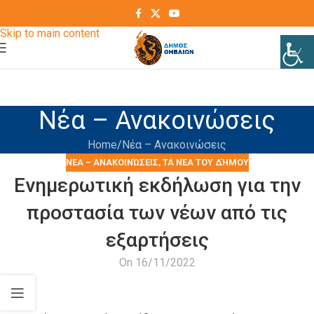
Skip to navigation
Skip to main content
Νέα – Ανακοινώσεις
Home
Νέα – Ανακοινώσεις
ΝΈΑ – ΑΝΑΚΟΙΝΏΣΕΙΣ
,
ΤΑ ΝΈΑ ΤΟΥ ΔΉΜΟΥ
Eνημερωτική εκδήλωση για την
προστασία των νέων από τις
εξαρτήσεις
On 16/11/2022