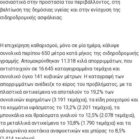
ουσιαστικά στην προστασία του περιβάλλοντος, στη
βελτίωση της δημόσιας υγείας και στην ενίσχυση της
σιδηροδρομικής ασφάλειας.
Η επιχείρηση καθαρισμού, μόνο σε μία ημέρα, κάλυψε
συνολικά περίπου 650 μέτρα κατά μήκος της σιδηροδρομικής
γραμμής. Απομακρύνθηκαν 11.318 κιλά απορριμμάτων, που
αντιστοιχούν σε 16.645 καταγεγραμμένα τεμάχια και
συνολικό όγκο 141 κυβικών μέτρων. Η καταγραφή των
απορριμμάτων ανέδειξε το εύρος του προβλήματος, με τα
πλαστικά αντικείμενα να αποτελούν το 19,2% των
συνολικών ευρημάτων (3.191 τεμάχια), τα είδη ρουχισμού και
τα κομμάτια υφάσματος το 13,2% (2.201 τεμάχια), τα
μπουκάλια και θραύσματα γυαλιού το 12,5% (2.078 τεμάχια),
τα μεταλλικά αντικείμενα το 10,8% (1.790 τεμάχια) και τα
αλουμινένια κουτάκια αναψυκτικών και μπύρας το 8,5%
(1.414 τεμάχια).