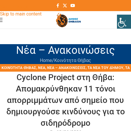
Skip to navigation
Skip to main content
Νέα – Ανακοινώσεις
Home
Kοινότητα Θήβας
KΟΙΝΌΤΗΤΑ ΘΉΒΑΣ
,
ΝΕΑ
,
ΝΈΑ – ΑΝΑΚΟΙΝΏΣΕΙΣ
,
ΤΑ ΝΈΑ ΤΟΥ ΔΉΜΟΥ
,
ΤΑ
Cyclone Project στη Θήβα:
ΝΈΑ ΤΩΝ ΣΥΛΛΌΓΩΝ
Απομακρύνθηκαν 11 τόνοι
απορριμμάτων από σημείο που
δημιουργούσε κινδύνους για το
σιδηρόδρομο