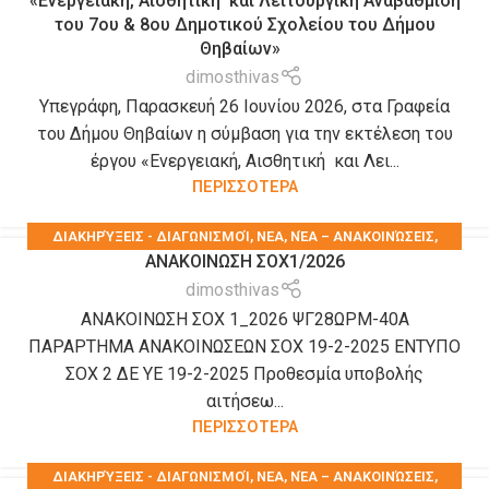
«Ενεργειακή, Αισθητική και Λειτουργική Αναβάθμιση
του 7ου & 8ου Δημοτικού Σχολείου του Δήμου
Θηβαίων»
dimosthivas
Υπεγράφη, Παρασκευή 26 Ιουνίου 2026, στα Γραφεία
του Δήμου Θηβαίων η σύμβαση για την εκτέλεση του
έργου «Ενεργειακή, Αισθητική και Λει...
ΠΕΡΙΣΣΟΤΕΡΑ
ΔΙΑΚΗΡΎΞΕΙΣ - ΔΙΑΓΩΝΙΣΜΟΊ
,
ΝΕΑ
,
ΝΈΑ – ΑΝΑΚΟΙΝΏΣΕΙΣ
,
ΑΝΑΚΟΙΝΩΣΗ ΣΟΧ1/2026
ΠΡΟΚΗΡΎΞΕΙΣ-ΔΙΑΚΗΡΎΞΕΙΣ-ΠΡΟΜΉΘΕΙΕΣ-ΥΠΗΡΕΣΊΕΣ
,
dimosthivas
ΠΡΟΣΛΉΨΕΙΣ ΠΡΟΣΩΠΙΚΟΎ
ΑΝΑΚΟΙΝΩΣΗ ΣΟΧ 1_2026 ΨΓ28ΩΡΜ-40Α
ΠΑΡΑΡΤΗΜΑ ΑΝΑΚΟΙΝΩΣΕΩΝ ΣΟΧ 19-2-2025 ΕΝΤΥΠΟ
ΣΟΧ 2 ΔΕ ΥΕ 19-2-2025 Προθεσμία υποβολής
αιτήσεω...
ΠΕΡΙΣΣΟΤΕΡΑ
ΔΙΑΚΗΡΎΞΕΙΣ - ΔΙΑΓΩΝΙΣΜΟΊ
,
ΝΕΑ
,
ΝΈΑ – ΑΝΑΚΟΙΝΏΣΕΙΣ
,