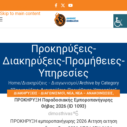
Skip to navigation
Skip to main content
Προκηρύξεις-
Διακηρύξεις-Προμήθειες-
Υπηρεσίες
Home
Διακηρύξεις - Διαγωνισμοί
Archive by Category
"Προκηρύξεις-Διακηρύξεις-Προμήθειες-Υπηρεσίες"
ΔΙΑΚΗΡΎΞΕΙΣ - ΔΙΑΓΩΝΙΣΜΟΊ
,
ΝΕΑ
,
ΝΈΑ – ΑΝΑΚΟΙΝΏΣΕΙΣ
,
ΠΡΟΚΗΡΥΞΗ Παραδοσιακής Εμποροπανήγυρης
ΠΡΟΚΗΡΎΞΕΙΣ-ΔΙΑΚΗΡΎΞΕΙΣ-ΠΡΟΜΉΘΕΙΕΣ-ΥΠΗΡΕΣΊΕΣ
,
ΤΑ ΝΈΑ
Θήβας 2026 (ID 1093)
ΤΟΥ ΔΉΜΟΥ
dimosthivas
ΠΡΟΚΗΡΥΞΗ εμποροπανήγυρης 2026 Αιτηση αιτηση