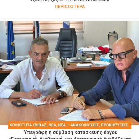
ΠΕΡΙΣΣΟΤΕΡΑ
KΟΙΝΌΤΗΤΑ ΘΉΒΑΣ
,
ΝΕΑ
,
ΝΈΑ – ΑΝΑΚΟΙΝΏΣΕΙΣ
,
ΠΡΟΚΗΡΎΞΕΙΣ-
Υπεγράφη η σύμβαση κατασκευής έργου
ΔΙΑΚΗΡΎΞΕΙΣ-ΠΡΟΜΉΘΕΙΕΣ-ΥΠΗΡΕΣΊΕΣ
,
ΤΑ ΝΈΑ ΤΟΥ ΔΉΜΟΥ