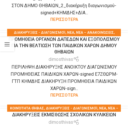
ΣΤΟΝ ΔΗΜΟ ΘΗΒΑΙΩΝ_2_διακήρυξη διαγωνισμού-
signed+ΚΗΜΔΗΣ+ΔΙΑ...
ΠΕΡΙΣΣΟΤΕΡΑ
ΔΙΑΚΗΡΎΞΕΙΣ - ΔΙΑΓΩΝΙΣΜΟΊ
,
ΝΕΑ
,
ΝΈΑ – ΑΝΑΚΟΙΝΏΣΕΙΣ
,
ΠΡΟΜΗΘΕΙΑ ΟΡΓΑΝΩΝ ΔΑΠΕΔΩΝ ΚΑΙ ΕΞΟΠΟΛΙΣΜΟΥ
ΠΡΟΚΗΡΎΞΕΙΣ-ΔΙΑΚΗΡΎΞΕΙΣ-ΠΡΟΜΉΘΕΙΕΣ-ΥΠΗΡΕΣΊΕΣ
ΓΙΑ ΤΗΝ ΒΕΛΤΙΩΣΗ ΤΩΝ ΠΑΙΔΙΚΩΝ ΧΑΡΩΝ ΔΗΜΟΥ
ΘΗΒΑΙΩΝ
dimosthivas
ΠΕΡΙΛΗΨΗ ΔΙΑΚΗΡΥΞΗΣ ΑΝΟΙΚΤΟΥ ΔΙΑΓΩΝΙΣΜΟΥ
ΠΡΟΜΗΘΕΙΑΣ ΠΑΙΔΙΚΩΝ ΧΑΡΩΝ-signed Ε7ΖΘΩΡΜ-
ΓΤΠ ΚΗΜΔΗΣ ΔΙΑΚΗΡΥΞΗ ΠΡΟΜΗΘΕΙΑ ΠΑΙΔΙΚΩΝ
ΧΑΡΩΝ-sign...
ΠΕΡΙΣΣΟΤΕΡΑ
KΟΙΝΌΤΗΤΑ ΘΉΒΑΣ
,
ΔΙΑΚΗΡΎΞΕΙΣ - ΔΙΑΓΩΝΙΣΜΟΊ
,
ΝΕΑ
,
ΝΈΑ –
ΔΙΑΚΗΡΥΞΕΙΣ ΕΚΜΙΣΘΩΣΗΣ ΣΧΟΛΙΚΩΝ ΚΥΛΙΚΕΙΩΝ
ΑΝΑΚΟΙΝΏΣΕΙΣ
,
ΠΡΟΚΗΡΎΞΕΙΣ-ΔΙΑΚΗΡΎΞΕΙΣ-ΠΡΟΜΉΘΕΙΕΣ-
dimosthivas
ΥΠΗΡΕΣΊΕΣ