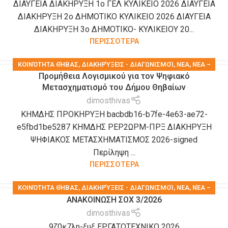
ΔΙΑΥΓΕΙΑ ΔΙΑΚΗΡΥΞΗ 1ο ΓΕΛ ΚΥΛΙΚΕΙΟ 2026 ΔΙΑΥΓΕΙΑ
ΔΙΑΚΗΡΥΞΗ 2ο ΔΗΜΟΤΙΚΟ ΚΥΛΙΚΕΙΟ 2026 ΔΙΑΥΓΕΙΑ
ΔΙΑΚΗΡΥΞΗ 3ο ΔΗΜΟΤΙΚΟ- ΚΥΛΙΚΕΙΟΥ 20...
ΠΕΡΙΣΣΟΤΕΡΑ
KΟΙΝΌΤΗΤΑ ΘΉΒΑΣ
,
ΔΙΑΚΗΡΎΞΕΙΣ - ΔΙΑΓΩΝΙΣΜΟΊ
,
ΝΕΑ
,
ΝΈΑ –
Προμήθεια Λογισμικού για τον Ψηφιακό
ΑΝΑΚΟΙΝΏΣΕΙΣ
,
ΠΡΟΚΗΡΎΞΕΙΣ-ΔΙΑΚΗΡΎΞΕΙΣ-ΠΡΟΜΉΘΕΙΕΣ-
Μετασχηματισμό του Δήμου Θηβαίων
ΥΠΗΡΕΣΊΕΣ
,
ΤΑ ΝΈΑ ΤΟΥ ΔΉΜΟΥ
dimosthivas
ΚΗΜΔΗΣ ΠΡΟΚΗΡΥΞΗ bacbdb16-b7fe-4e63-ae72-
e5fbd1be5287 ΚΗΜΔΗΣ ΡΕΡ2ΩΡΜ-ΠΡΞ ΔΙΑΚΗΡΥΞΗ
ΨΗΦΙΑΚΟΣ ΜΕΤΑΣΧΗΜΑΤΙΣΜΟΣ 2026-signed
Περίληψη ...
ΠΕΡΙΣΣΟΤΕΡΑ
KΟΙΝΌΤΗΤΑ ΘΉΒΑΣ
,
ΔΙΑΚΗΡΎΞΕΙΣ - ΔΙΑΓΩΝΙΣΜΟΊ
,
ΝΕΑ
,
ΝΈΑ –
ΑΝΑΚΟΙΝΩΣΗ ΣΟΧ 3/2026
ΑΝΑΚΟΙΝΏΣΕΙΣ
,
ΠΡΟΚΗΡΎΞΕΙΣ-ΔΙΑΚΗΡΎΞΕΙΣ-ΠΡΟΜΉΘΕΙΕΣ-
dimosthivas
ΥΠΗΡΕΣΊΕΣ
9ζ0κ7λη-ξυξ ΕΡΓΑΤΟΤΕΧΝΙΚΟ 2026