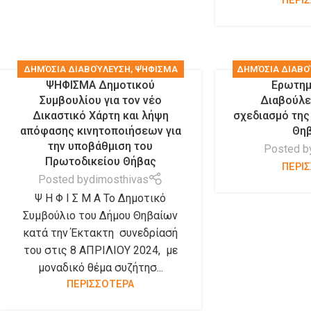
ΠΕΡΙ
ΔΗΜΌΣΙΑ ΔΙΑΒΟΎΛΕΥΣΗ
,
ΨΉΦΙΣΜΑ
ΔΗΜΌΣΙΑ ΔΙΑΒΟ
ΨΗΦΙΣΜΑ Δημοτικού
Ερωτημ
ΔΗΜΟΤΙΚΟΎ ΣΥΜΒΟΥΛΊΟΥ
ΑΝΑΚΟ
Συμβουλίου για τον νέο
Διαβούλε
Δικαστικό Χάρτη και λήψη
σχεδιασμό της 
απόφασης κινητοποιήσεων για
Θη
την υποβάθμιση του
Posted b
Πρωτοδικείου Θήβας
ΠΕΡΙ
Posted by
dimosthivas
Ψ Η Φ Ι Σ Μ Α Το Δημοτικό
Συμβούλιο του Δήμου Θηβαίων
κατά την Έκτακτη συνεδρίασή
του στις 8 ΑΠΡΙΛΙΟΥ 2024, με
μοναδικό θέμα συζήτησ...
ΠΕΡΙΣΣΟΤΕΡΑ