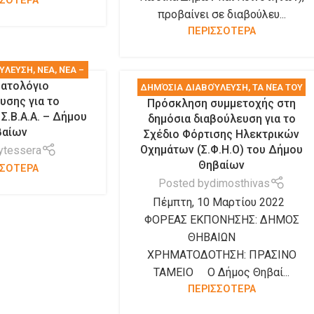
ΣΣΟΤΕΡΑ
προβαίνει σε διαβούλευ...
ΠΕΡΙΣΣΟΤΕΡΑ
ΎΛΕΥΣΗ
,
ΝΕΑ
,
ΝΈΑ –
ατολόγιο
ΙΝΏΣΕΙΣ
ΔΗΜΌΣΙΑ ΔΙΑΒΟΎΛΕΥΣΗ
,
ΤΑ ΝΈΑ ΤΟΥ
υσης για το
Πρόσκληση συμμετοχής στη
ΔΉΜΟΥ
Σ.Β.Α.Α. – Δήμου
δημόσια διαβούλευση για το
βαίων
Σχέδιο Φόρτισης Ηλεκτρικών
Οχημάτων (Σ.Φ.Η.Ο) του Δήμου
y
tessera
Θηβαίων
ΣΣΟΤΕΡΑ
Posted by
dimosthivas
Πέμπτη, 10 Μαρτίου 2022
ΦΟΡΕΑΣ ΕΚΠΟΝΗΣΗΣ: ΔΗΜΟΣ
ΘΗΒΑΙΩΝ
ΧΡΗΜΑΤΟΔΟΤΗΣΗ: ΠΡΑΣΙΝΟ
ΤΑΜΕΙΟ Ο Δήμος Θηβαί...
ΠΕΡΙΣΣΟΤΕΡΑ