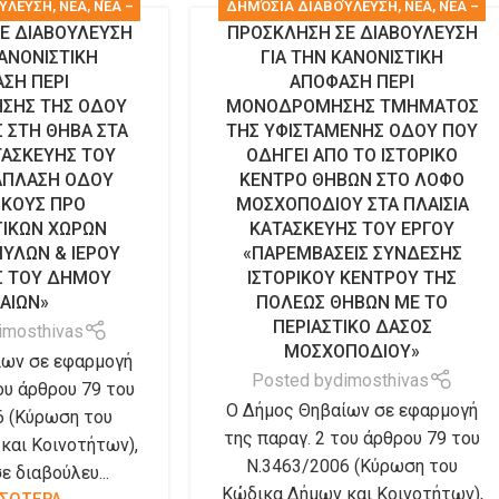
ΎΛΕΥΣΗ
,
ΝΕΑ
,
ΝΈΑ –
ΔΗΜΌΣΙΑ ΔΙΑΒΟΎΛΕΥΣΗ
,
ΝΕΑ
,
ΝΈΑ –
Ε ΔΙΑΒΟΥΛΕΥΣΗ
ΠΡΟΣΚΛΗΣΗ ΣΕ ΔΙΑΒΟΥΛΕΥΣΗ
ΙΝΏΣΕΙΣ
ΑΝΑΚΟΙΝΏΣΕΙΣ
ΚΑΝΟΝΙΣΤΙΚΗ
ΓΙΑ ΤΗΝ ΚΑΝΟΝΙΣΤΙΚΗ
ΣΗ ΠΕΡΙ
ΑΠΟΦΑΣΗ ΠΕΡΙ
ΣΗΣ ΤΗΣ ΟΔΟΥ
ΜΟΝΟΔΡΟΜΗΣΗΣ ΤΜΗΜΑΤΟΣ
 ΣΤΗ ΘΗΒΑ ΣΤΑ
ΤΗΣ ΥΦΙΣΤΑΜΕΝΗΣ ΟΔΟΥ ΠΟΥ
ΤΑΣΚΕΥΗΣ ΤΟΥ
ΟΔΗΓΕΙ ΑΠΟ ΤΟ ΙΣΤΟΡΙΚΟ
ΑΠΛΑΣΗ ΟΔΟΥ
ΚΕΝΤΡΟ ΘΗΒΩΝ ΣΤΟ ΛΟΦΟ
ΙΚΟΥΣ ΠΡΟ
ΜΟΣΧΟΠΟΔΙΟΥ ΣΤΑ ΠΛΑΙΣΙΑ
ΓΙΚΩΝ ΧΩΡΩΝ
ΚΑΤΑΣΚΕΥΗΣ ΤΟΥ ΕΡΓΟΥ
ΥΛΩΝ & ΙΕΡΟΥ
«ΠΑΡΕΜΒΑΣΕΙΣ ΣΥΝΔΕΣΗΣ
Σ ΤΟΥ ΔΗΜΟΥ
ΙΣΤΟΡΙΚΟΥ ΚΕΝΤΡΟΥ ΤΗΣ
ΑΙΩΝ»
ΠΟΛΕΩΣ ΘΗΒΩΝ ΜΕ ΤΟ
ΠΕΡΙΑΣΤΙΚΟ ΔΑΣΟΣ
imosthivas
ΜΟΣΧΟΠΟΔΙΟΥ»
ίων σε εφαρμογή
Posted by
dimosthivas
ου άρθρου 79 του
Ο Δήμος Θηβαίων σε εφαρμογή
6 (Κύρωση του
της παραγ. 2 του άρθρου 79 του
και Κοινοτήτων),
Ν.3463/2006 (Κύρωση του
ε διαβούλευ...
Κώδικα Δήμων και Κοινοτήτων),