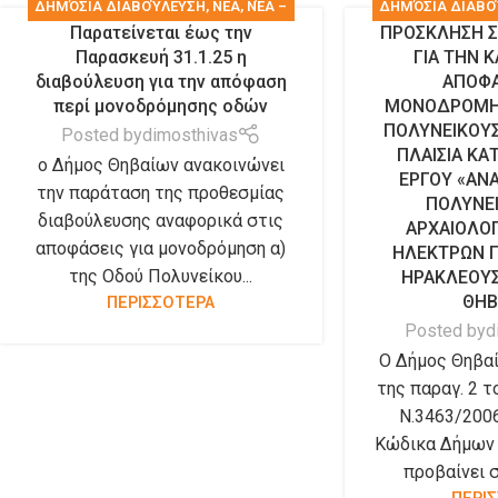
ΔΗΜΌΣΙΑ ΔΙΑΒΟΎΛΕΥΣΗ
,
ΝΕΑ
,
ΝΈΑ –
ΔΗΜΌΣΙΑ ΔΙΑΒΟ
Παρατείνεται έως την
ΠΡΟΣΚΛΗΣΗ Σ
ΑΝΑΚΟΙΝΏΣΕΙΣ
ΑΝΑΚΟ
Παρασκευή 31.1.25 η
ΓΙΑ ΤΗΝ 
διαβούλευση για την απόφαση
ΑΠΟΦΑ
περί μονοδρόμησης οδών
ΜΟΝΟΔΡΟΜΗ
ΠΟΛΥΝΕΙΚΟΥΣ
Posted by
dimosthivas
ΠΛΑΙΣΙΑ ΚΑ
ο Δήμος Θηβαίων ανακοινώνει
ΕΡΓΟΥ «ΑΝ
την παράταση της προθεσμίας
ΠΟΛΥΝΕ
διαβούλευσης αναφορικά στις
ΑΡΧΑΙΟΛΟ
αποφάσεις για μονοδρόμηση α)
ΗΛΕΚΤΡΩΝ Π
της Οδού Πολυνείκου...
ΗΡΑΚΛΕΟΥ
ΘΗΒ
ΠΕΡΙΣΣΟΤΕΡΑ
Posted by
d
Ο Δήμος Θηβα
της παραγ. 2 τ
Ν.3463/200
Κώδικα Δήμων 
προβαίνει σ