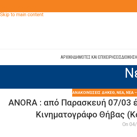
Skip to navigation
Skip to main content
ΑΡΧΙΚΗ
ΔΗΜΟΤΕΣ ΚΑΙ ΕΠΙΧΕΙΡΗΣΕΙΣ
ΔΙΟΙΚΗΣ
Ν
ΑΝΑΚΟΙΝΏΣΕΙΣ ΔΗΚΕΘ
,
ΝΕΑ
,
ΝΈΑ 
ANORA : από Παρασκευή 07/03 έ
Κινηματογράφο Θήβας (Κα
On 04