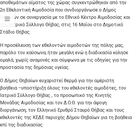
αποθεμάτων αίματος της χώρας συγκεντρώθηκαν από την
2η Εθελοντική Αιμοδοσία που συνδιοργάνωσε ο Δήμος
Θηβαίων σε συνεργασία με το Εθνικό Κέντρο Αιμοδοσίας και
τον Ιατρικό Σύλλογο Θήβας, στις 16 Μαΐου στο Δημοτικό
Στάδιο Θήβας.
Η προσέλευση των εθελοντών αιμοδοτών της πόλης μας,
παρόλο τον καύσωνα, ήταν μεγάλη ενώ η διαδικασία κύλησε
ομαλά, χωρίς αναμονές και σύμφωνα με τις οδηγίες για την
προστασία της δημόσιας υγείας.
Ο Δήμος Θηβαίων ευχαριστεί θερμά για την αμέριστη
βοήθεια –υποστήριξη όλους του εθελοντές αιμοδότες, τον
Ιατρικό Σύλλογο Θήβας , το προσωπικό της Κινητής
Μονάδας Αιμοδοσίας και τον Δ.Ο.Θ. για την άψογη
διοργάνωση, τον Ελληνικό Ερυθρό Σταυρό Θήβας και τους
εθελοντές της ΚΕΔΕ περιοχής Δήμου Θηβαίων για τη βοήθεια
επί της διαδικασίας.