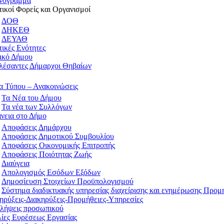
νόγραμμα
ικοί Φορείς και Οργανισμοί
ΔΟΘ
ΔΗΚΕΘ
ΔΕΥΑΘ
ικές Ενότητες
ικό Δήμου
λέσαντες Δήμαρχοι Θηβαίων
α Τύπου – Ανακοινώσεις
Τα Νέα του Δήμου
Τα νέα των Συλλόγων
νεια στο Δήμο
Αποφάσεις Δημάρχου
Αποφάσεις Δημοτικού Συμβουλίου
Αποφάσεις Οικονομικής Επιτροπής
Αποφάσεις Ποιότητας Ζωής
Διαύγεια
Απολογισμός Εσόδων Εξόδων
Δημοσίευση Στοιχείων Προϋπολογισμού
Σύστημα διαδικτυακής υπηρεσίας διαχείρισης και ενημέρωσης Προ
ρύξεις-Διακηρύξεις-Προμήθειες-Υπηρεσίες
λήψεις προσωπικού
ίες Ευρέσεως Εργασίας