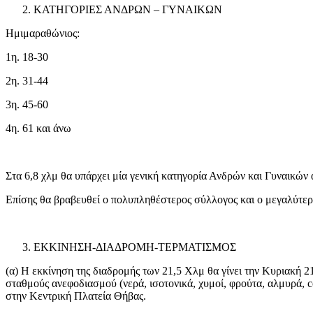
ΚΑΤΗΓΟΡΙΕΣ ΑΝΔΡΩΝ – ΓΥΝΑΙΚΩΝ
Ημιμαραθώνιος:
1η. 18-30
2η. 31-44
3η. 45-60
4η. 61 και άνω
Στα 6,8 χλμ θα υπάρχει μία γενική κατηγορία Ανδρών και Γυναικών α
Επίσης θα βραβευθεί ο πολυπληθέστερος σύλλογος και ο μεγαλύτερο
ΕΚΚΙΝΗΣΗ-ΔΙΑΔΡΟΜΗ-ΤΕΡΜΑΤΙΣΜΟΣ
(α) Η εκκίνηση της διαδρομής των 21,5 Χλμ θα γίνει την Κυριακή 2
σταθμούς ανεφοδιασμού (νερά, ισοτονικά, χυμοί, φρούτα, αλμυρά, 
στην Κεντρική Πλατεία Θήβας.