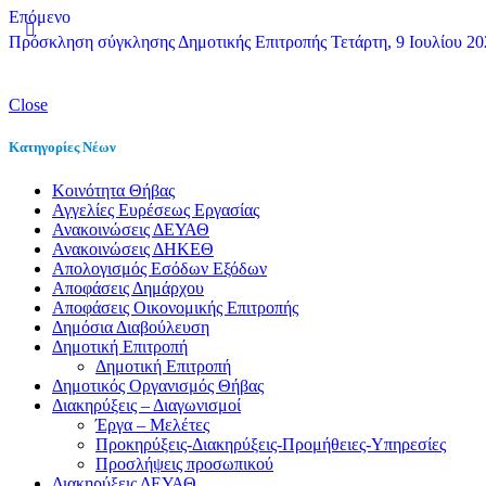
Επόμενο
Πρόσκληση σύγκλησης Δημοτικής Επιτροπής Τετάρτη, 9 Ιουλίου 202
Close
Κατηγορίες Νέων
Kοινότητα Θήβας
Αγγελίες Ευρέσεως Εργασίας
Ανακοινώσεις ΔΕΥΑΘ
Ανακοινώσεις ΔΗΚΕΘ
Απολογισμός Εσόδων Εξόδων
Αποφάσεις Δημάρχου
Αποφάσεις Οικονομικής Επιτροπής
Δημόσια Διαβούλευση
Δημοτική Επιτροπή
Δημοτική Επιτροπή
Δημοτικός Οργανισμός Θήβας
Διακηρύξεις – Διαγωνισμοί
Έργα – Μελέτες
Προκηρύξεις-Διακηρύξεις-Προμήθειες-Υπηρεσίες
Προσλήψεις προσωπικού
Διακηρύξεις ΔΕΥΑΘ