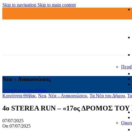
Skip to navigation
Skip to main content
Περιβ
Νέα – Ανακοινώσεις
Home
Kοινότητα Θήβας
Kοινότητα Θήβας
,
Νεα
,
Νέα – Ανακοινώσεις
,
Τα Νέα του Δήμου
,
Τα
4ο STEREA RUN – «17ος ΔΡΟΜΟΣ ΤΟ
07/07/2025
Οικο
On 07/07/2025