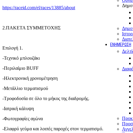
Οργα
Δημοτ
https://raceid.com/el/races/13885/about
2.ΠΑΚΕΤΑ ΣΥΜΜΕΤΟΧΗΣ
Δημοτ
Ιστορ
Διατε
ΕΝΗΜΕΡΩΣΗ
Eπιλογή 1.
Δελτί
-Τεχνικό μπλουζάκι
-Περιλαίμιο BUFF
Διαφά
-Ηλεκτρονική χρονομέτρηση
-Μετάλλιο τερματισμού
-Τροφοδοσία σε όλο το μήκος της διαδρομής.
-Ιατρική κάλυψη
Προκη
-Φωτογραφίες αγώνα
Προσ
-Ελαφρύ γεύμα και λοιπές παροχές στον τερματισμό.
Αγγελ