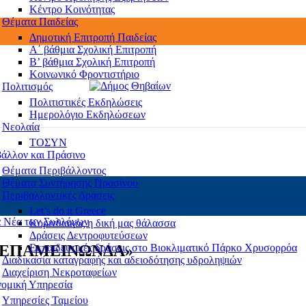
Κέντρο Κοινότητας
Θέματα Παιδείας
Δημοτική Επιτροπή Παιδείας
Α΄ βάθμια Σχολική Επιτροπή
B’ βάθμια Σχολική Επιτροπή
Κοινωνικό Φροντιστήριο
Πολιτισμός
Πολιτιστικές Εκδηλώσεις
Ημερολόγιο Εκδηλώσεων
Νεολαία
ΤΟΣΥΝ
άλλον και Πράσινο
Θέματα Περιβάλλοντος
Θέματα Συντήρησης Πρασίνου
Περιβαλλοντικές Δράσεις
Let’s do it Greece
 Νέα των Συλλόγων
Kορινθιακός η δική μας θάλασσα
Δράσεις Δεντροφυτεύσεων
Εκπαιδευτικές δράσεις στο Βιοκλιματικό Πάρκο Χρυσορρόα
Υ ΕΠΑΜΕΙΝΩΝΔΑ»
Διαδικασία καταγραφής και αδειοδότησης υδροληψιών
Διαχείριση Νεκροταφείων
νομική Υπηρεσία
Υπηρεσίες Ταμείου