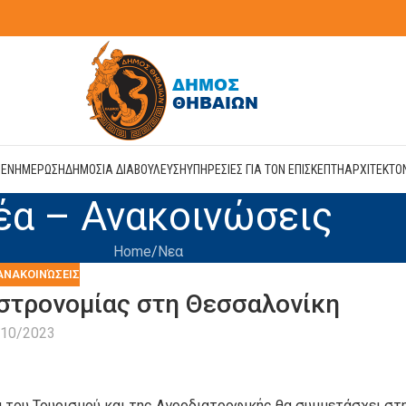
Η
ΕΝΗΜΕΡΩΣΗ
ΔΗΜΟΣΙΑ ΔΙΑΒΟΥΛΕΥΣΗ
ΥΠΗΡΕΣΙΕΣ ΓΙΑ ΤΟΝ ΕΠΙΣΚΕΠΤΗ
ΑΡΧΙΤΕΚΤΟ
έα – Ανακοινώσεις
Home
Νεα
ΑΝΑΚΟΙΝΏΣΕΙΣ
στρονομίας στη Θεσσαλονίκη
/10/2023
 του Τουρισμού και της Αγροδιατροφικής θα συμμετάσχει στ