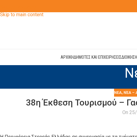
Skip to navigation
Skip to main content
ΑΡΧΙΚΗ
ΔΗΜΟΤΕΣ ΚΑΙ ΕΠΙΧΕΙΡΗΣΕΙΣ
ΔΙΟΙΚΗΣ
Ν
ΝΕΑ
,
ΝΈΑ – 
38η Έκθεση Τουρισμού – Γα
On 25
Η Περιφέρεια Στερεάς Ελλάδας σε συνεργασία με τα τμήματα