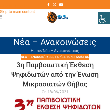
Skip to navigation
Skip to main content
Νέα – Ανακοινώσεις
Home
Νέα – Ανακοινώσεις
ΝΈΑ – ΑΝΑΚΟΙΝΏΣΕΙΣ
,
ΤΑ ΝΈΑ ΤΩΝ ΣΥΛΛΌΓΩΝ
3η Παμβοιωτική Έκθεση
Ψηφιδωτών από την Ένωση
Μικρασιατών Θήβας
On 18/06/2021