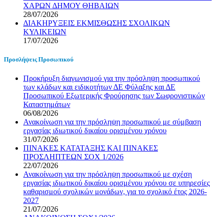
ΧΑΡΩΝ ΔΗΜΟΥ ΘΗΒΑΙΩΝ
28/07/2026
ΔΙΑΚΗΡΥΞΕΙΣ ΕΚΜΙΣΘΩΣΗΣ ΣΧΟΛΙΚΩΝ
ΚΥΛΙΚΕΙΩΝ
17/07/2026
Προσλήψεις Προσωπικού
Προκήρυξη διαγωνισμού για την πρόσληψη προσωπικού
των κλάδων και ειδικοτήτων ΔΕ Φύλαξης και ΔΕ
Προσωπικού Εξωτερικής Φρούρησης των Σωφρονιστικών
Καταστημάτων
06/08/2026
Ανακοίνωση για την πρόσληψη προσωπικού με σύμβαση
εργασίας ιδιωτικού δικαίου ορισμένου χρόνου
31/07/2026
ΠΙΝΑΚΕΣ ΚΑΤΑΤΑΞΗΣ ΚΑΙ ΠΙΝΑΚΕΣ
ΠΡΟΣΛΗΠΤΕΩΝ ΣΟΧ 1/2026
22/07/2026
Ανακοίνωση για την πρόσληψη προσωπικού με σχέση
εργασίας ιδιωτικού δικαίου ορισμένου χρόνου σε υπηρεσίες
καθαρισμού σχολικών μονάδων, για το σχολικό έτος 2026-
2027
21/07/2026