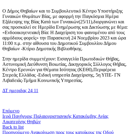
Ο Δήμος Θηβαίων και το Συμβουλευτικό Κέντρο Υποστήριξης
Γυναικών Θυμάτων Βίας, με αφορμή την Παγκόσμια Ημέρα
Εξάλειψης της Βίας Κατά των Γυναικών(25/11),διοργανώνει και
σας προσκαλεί σε Ημερίδα Ενημέρωσης και Δικτύωσης με θέμα:
«Ενδοοικογενειακή Βία: Η Διαχείριση του φαινομένου από τους
αρμόδιους φορείς» την Παρασκευή 24 Νοεμβρίου 2023 και ώρα
11:00 π.μ. στην αίθουσα του Δημοτικού Συμβουλίου Δήμου
Θηβαίων -Κτίριο Δημοτικής Βιβλιοθήκης.
Στην ημερίδα συμμετέχουν: Εισαγγελία Πρωτοδικών Θήβας,
Αστυνομική Διεύθυνση Βοιωτίας, Δικηγορικός Σύλλογος Θήβας,
Κέντρο Ερευνών για Θέματα Ισότητας (ΚΕΘΙ),Περιφέρεια
Στερεάς Ελλάδας -Ειδική υπηρεσία Διαχείρισης, 5η ΥΠΕ- ΓΝ
Λιβαδειάς-Τμήμα Κοινωνικής Υπηρεσίας.
ΔΤ ημεριδας 24 11
Επόμενο
Ιερά Πανήγυρις Παλαιοχριστιανικής Κατακόμβης Αγίας
Αικατερίνης Θηβών
Back to list
Προηγούμενο
Ανακοίνωση προς τους κατοίκους της Οδού