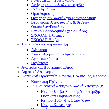
Γραμματεία – Πρωτόκολλο
Αντίγραφα οικ. αδειών και σχέδια
Έκδοση αδειών
Όροι Δόμησης
Θεώρηση οικ. αδειών για ηλεκτροδότηση
Βεβαιώσεις Χρήσεων Γης & θέσεων
Οικοπέδων/Γηπέδων
Γενικό Πολεοδομικό Σχέδιο Θήβας
ΣΧΟΟΑΠ Πλαταιών
ΣΧΟΟΑΠ Θίσβης
Τοπική Οικονομική Ανάπτυξη
Αδέσποτα
Λαϊκές Αγορές – Στάσιμο Εμπόριο
Αγροτικά θέματα
Περίπτερα
Ανάπτυξη και Προγραμματισμός
Δημοτική Αστυνομία
Κοινωνική Προστασία, Παιδεία, Πολιτισμός, Νεολαία
Κοινωνική Πρόνοια
Συμβουλευτική – Ψυχοκοινωνική Υποστήριξη
Κέντρο Συμβουλευτικής Υποστήριξης
Γυναικών Θυμάτων Βίας
Κέντρο Πρόληψης Εξαρτήσεων
Κέντρο Κοινότητας