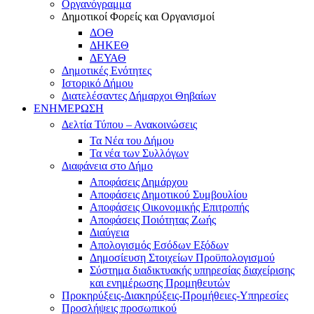
Οργανόγραμμα
Δημοτικοί Φορείς και Οργανισμοί
ΔΟΘ
ΔΗΚΕΘ
ΔΕΥΑΘ
Δημοτικές Ενότητες
Ιστορικό Δήμου
Διατελέσαντες Δήμαρχοι Θηβαίων
ΕΝΗΜΕΡΩΣΗ
Δελτία Τύπου – Ανακοινώσεις
Τα Νέα του Δήμου
Τα νέα των Συλλόγων
Διαφάνεια στο Δήμο
Αποφάσεις Δημάρχου
Αποφάσεις Δημοτικού Συμβουλίου
Αποφάσεις Οικονομικής Επιτροπής
Αποφάσεις Ποιότητας Ζωής
Διαύγεια
Απολογισμός Εσόδων Εξόδων
Δημοσίευση Στοιχείων Προϋπολογισμού
Σύστημα διαδικτυακής υπηρεσίας διαχείρισης
και ενημέρωσης Προμηθευτών
Προκηρύξεις-Διακηρύξεις-Προμήθειες-Υπηρεσίες
Προσλήψεις προσωπικού