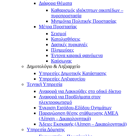
Διάφορα Θέματα
Καθαρισμός ιδιόκτητων οικοπέδων –
πυροπροστασία
Μνημόνια Πολιτικής Προστασίας
Μέτρα Προστασίας
Σεισμοί
Κατολισθήσεις
Δασικές πυρκαγιές
Πλημμύρες
Έντονα καιρικά φαινόμενα
Καύσωνας
Δημοτολόγιο & Ληξιαρχείο
Υπηρεσίες Δημοτικής Κατάστασης
Υπηρεσίες Ληξιαρχείου
Τεχνική Υπηρεσία
Αναφορά για Λακκούβες στο οδικό δίκτυο
Αναφορά για Προβλήματα στον
ηλεκτροφωτισμό
Έγκριση Εισόδου-Εξόδου Οχημάτων
Παραχώρηση θέσης στάθμευσης ΑΜΕΑ
(Αίτηση – Δικαιολογητικά)
Άδειες Εκσκαφής (Αίτηση – Δικαιολογητικά)
Υπηρεσία Δόμησης