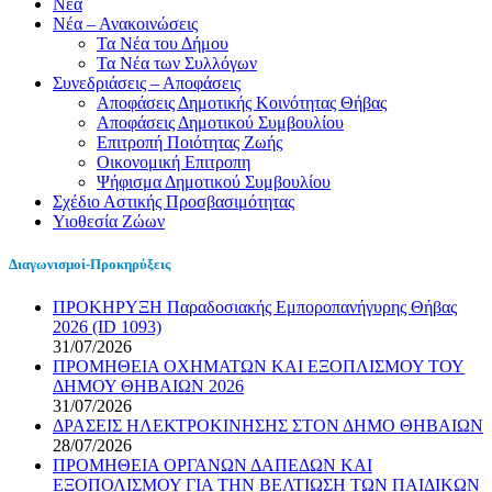
Νεα
Νέα – Ανακοινώσεις
Τα Νέα του Δήμου
Τα Νέα των Συλλόγων
Συνεδριάσεις – Αποφάσεις
Αποφάσεις Δημοτικής Κοινότητας Θήβας
Αποφάσεις Δημοτικού Συμβουλίου
Επιτροπή Ποιότητας Ζωής
Οικονομική Επιτροπη
Ψήφισμα Δημοτικού Συμβουλίου
Σχέδιο Αστικής Προσβασιμότητας
Υιοθεσία Ζώων
Διαγωνισμοί-Προκηρύξεις
ΠΡΟΚΗΡΥΞΗ Παραδοσιακής Εμποροπανήγυρης Θήβας
2026 (ID 1093)
31/07/2026
ΠΡΟΜΗΘΕΙΑ ΟΧΗΜΑΤΩΝ ΚΑΙ ΕΞΟΠΛΙΣΜΟΥ ΤΟΥ
ΔΗΜΟΥ ΘΗΒΑΙΩΝ 2026
31/07/2026
ΔΡΑΣΕΙΣ ΗΛΕΚΤΡΟΚΙΝΗΣΗΣ ΣΤΟΝ ΔΗΜΟ ΘΗΒΑΙΩΝ
28/07/2026
ΠΡΟΜΗΘΕΙΑ ΟΡΓΑΝΩΝ ΔΑΠΕΔΩΝ ΚΑΙ
ΕΞΟΠΟΛΙΣΜΟΥ ΓΙΑ ΤΗΝ ΒΕΛΤΙΩΣΗ ΤΩΝ ΠΑΙΔΙΚΩΝ