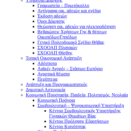
Υπηρεσία Δόμησης
Γραμματεία – Πρωτόκολλο
Αντίγραφα οικ. αδειών και σχέδια
Έκδοση αδειών
Όροι Δόμησης
Θεώρηση οικ. αδειών για ηλεκτροδότηση
Βεβαιώσεις Χρήσεων Γης & θέσεων
Οικοπέδων/Γηπέδων
Γενικό Πολεοδομικό Σχέδιο Θήβας
ΣΧΟΟΑΠ Πλαταιών
ΣΧΟΟΑΠ Θίσβης
Τοπική Οικονομική Ανάπτυξη
Αδέσποτα
Λαϊκές Αγορές – Στάσιμο Εμπόριο
Αγροτικά θέματα
Περίπτερα
Ανάπτυξη και Προγραμματισμός
Δημοτική Αστυνομία
Κοινωνική Προστασία, Παιδεία, Πολιτισμός, Νεολαία
Κοινωνική Πρόνοια
Συμβουλευτική – Ψυχοκοινωνική Υποστήριξη
Κέντρο Συμβουλευτικής Υποστήριξης
Γυναικών Θυμάτων Βίας
Κέντρο Πρόληψης Εξαρτήσεων
Κέντρο Κοινότητας