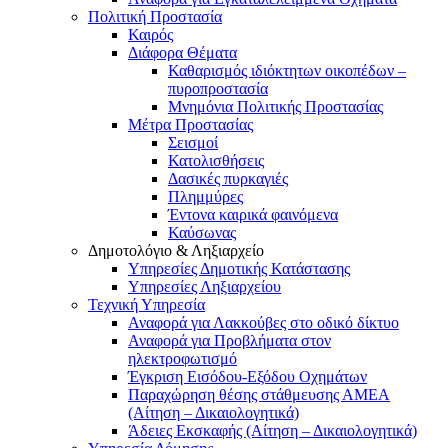
Πολιτική Προστασία
Καιρός
Διάφορα Θέματα
Καθαρισμός ιδιόκτητων οικοπέδων –
πυροπροστασία
Μνημόνια Πολιτικής Προστασίας
Μέτρα Προστασίας
Σεισμοί
Κατολισθήσεις
Δασικές πυρκαγιές
Πλημμύρες
Έντονα καιρικά φαινόμενα
Καύσωνας
Δημοτολόγιο & Ληξιαρχείο
Υπηρεσίες Δημοτικής Κατάστασης
Υπηρεσίες Ληξιαρχείου
Τεχνική Υπηρεσία
Αναφορά για Λακκούβες στο οδικό δίκτυο
Αναφορά για Προβλήματα στον
ηλεκτροφωτισμό
Έγκριση Εισόδου-Εξόδου Οχημάτων
Παραχώρηση θέσης στάθμευσης ΑΜΕΑ
(Αίτηση – Δικαιολογητικά)
Άδειες Εκσκαφής (Αίτηση – Δικαιολογητικά)