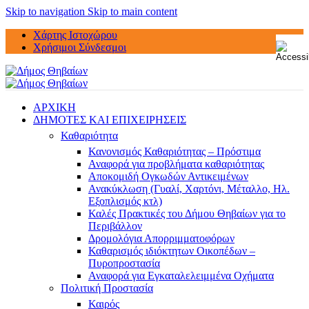
Skip to navigation
Skip to main content
Χάρτης Ιστοχώρου
Χρήσιμοι Σύνδεσμοι
ΑΡΧΙΚΗ
ΔΗΜΟΤΕΣ ΚΑΙ ΕΠΙΧΕΙΡΗΣΕΙΣ
Καθαριότητα
Κανονισμός Καθαριότητας – Πρόστιμα
Αναφορά για προβλήματα καθαριότητας
Αποκομιδή Ογκωδών Αντικειμένων
Ανακύκλωση (Γυαλί, Χαρτόνι, Μέταλλο, Ηλ.
Εξοπλισμός κτλ)
Καλές Πρακτικές του Δήμου Θηβαίων για το
Περιβάλλον
Δρομολόγια Απορριμματοφόρων
Καθαρισμός ιδιόκτητων Οικοπέδων –
Πυροπροστασία
Αναφορά για Εγκαταλελειμμένα Οχήματα
Πολιτική Προστασία
Καιρός