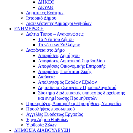
ΔΗΚΕΘ
ΔΕΥΑΘ
Δημοτικές Ενότητες
Ιστορικό Δήμου
Διατελέσαντες Δήμαρχοι Θηβαίων
ΕΝΗΜΕΡΩΣΗ
Δελτία Τύπου – Ανακοινώσεις
Τα Νέα του Δήμου
Τα νέα των Συλλόγων
Διαφάνεια στο Δήμο
Αποφάσεις Δημάρχου
Αποφάσεις Δημοτικού Συμβουλίου
Αποφάσεις Οικονομικής Επιτροπής
Αποφάσεις Ποιότητας Ζωής
Διαύγεια
Απολογισμός Εσόδων Εξόδων
Δημοσίευση Στοιχείων Προϋπολογισμού
Σύστημα διαδικτυακής υπηρεσίας διαχείρισης
και ενημέρωσης Προμηθευτών
Προκηρύξεις-Διακηρύξεις-Προμήθειες-Υπηρεσίες
Προσλήψεις προσωπικού
Αγγελίες Ευρέσεως Εργασίας
Έργα Δήμου Θηβαίων
Υιοθεσία Ζώων
ΔΗΜΟΣΙΑ ΔΙΑΒΟΥΛΕΥΣΗ