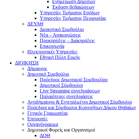
Ενημέρωση Δημοτών
Έκδοση βεβαιώσεων
Υπηρεσίες Τμήματος Εσόδων
Υπηρεσίες Τμήματος Περιουσίας
ΔΕΥΑΘ
Διοικητικό Συμβούλιο
Νέα – Ανακοινώσεις
Προκηρύξεις – Διακηρύξεις
Επικοινωνία
Ηλεκτρονικές Υπηρεσίες
Εθνική Πύλη Ερμής
ΔΙΟΙΚΗΣΗ
Δήμαρχος
Δημοτικό Συμβούλιο
Πρόεδρος Δημοτικού Συμβουλίου
Δημοτικοί Σύμβουλοι
Live Streaming συνεδριάσεων
Παλαιότερες συνεδριάσεις
Αντιδήμαρχοι & Εντεταλμένοι Δημοτικοί Σύμβουλοι
Πρόεδροι και Σύμβουλοι Κοινοτήτων Δήμου Θηβαίων
Γενικός Γραμματέας
Επιτροπές
Οργανόγραμμα
Δημοτικοί Φορείς και Οργανισμοί
ΔΟΘ