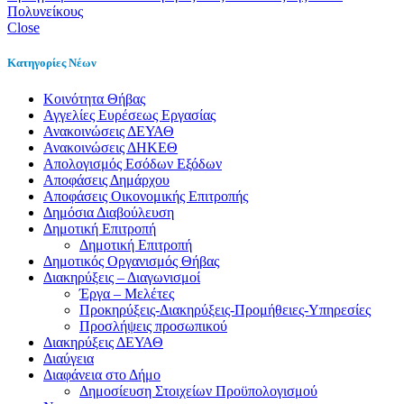
Πολυνείκους
Close
Κατηγορίες Νέων
Kοινότητα Θήβας
Αγγελίες Ευρέσεως Εργασίας
Ανακοινώσεις ΔΕΥΑΘ
Ανακοινώσεις ΔΗΚΕΘ
Απολογισμός Εσόδων Εξόδων
Αποφάσεις Δημάρχου
Αποφάσεις Οικονομικής Επιτροπής
Δημόσια Διαβούλευση
Δημοτική Επιτροπή
Δημοτική Επιτροπή
Δημοτικός Οργανισμός Θήβας
Διακηρύξεις – Διαγωνισμοί
Έργα – Μελέτες
Προκηρύξεις-Διακηρύξεις-Προμήθειες-Υπηρεσίες
Προσλήψεις προσωπικού
Διακηρύξεις ΔΕΥΑΘ
Διαύγεια
Διαφάνεια στο Δήμο
Δημοσίευση Στοιχείων Προϋπολογισμού