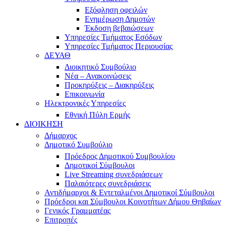
Εξόφληση οφειλών
Ενημέρωση Δημοτών
Έκδοση βεβαιώσεων
Υπηρεσίες Τμήματος Εσόδων
Υπηρεσίες Τμήματος Περιουσίας
ΔΕΥΑΘ
Διοικητικό Συμβούλιο
Νέα – Ανακοινώσεις
Προκηρύξεις – Διακηρύξεις
Επικοινωνία
Ηλεκτρονικές Υπηρεσίες
Εθνική Πύλη Ερμής
ΔΙΟΙΚΗΣΗ
Δήμαρχος
Δημοτικό Συμβούλιο
Πρόεδρος Δημοτικού Συμβουλίου
Δημοτικοί Σύμβουλοι
Live Streaming συνεδριάσεων
Παλαιότερες συνεδριάσεις
Αντιδήμαρχοι & Εντεταλμένοι Δημοτικοί Σύμβουλοι
Πρόεδροι και Σύμβουλοι Κοινοτήτων Δήμου Θηβαίων
Γενικός Γραμματέας
Επιτροπές