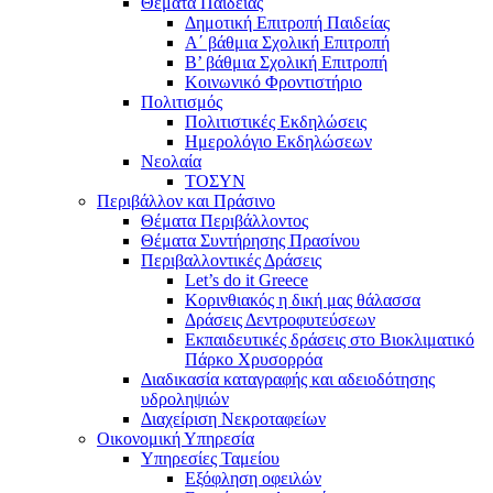
Θέματα Παιδείας
Δημοτική Επιτροπή Παιδείας
Α΄ βάθμια Σχολική Επιτροπή
B’ βάθμια Σχολική Επιτροπή
Κοινωνικό Φροντιστήριο
Πολιτισμός
Πολιτιστικές Εκδηλώσεις
Ημερολόγιο Εκδηλώσεων
Νεολαία
ΤΟΣΥΝ
Περιβάλλον και Πράσινο
Θέματα Περιβάλλοντος
Θέματα Συντήρησης Πρασίνου
Περιβαλλοντικές Δράσεις
Let’s do it Greece
Kορινθιακός η δική μας θάλασσα
Δράσεις Δεντροφυτεύσεων
Εκπαιδευτικές δράσεις στο Βιοκλιματικό
Πάρκο Χρυσορρόα
Διαδικασία καταγραφής και αδειοδότησης
υδροληψιών
Διαχείριση Νεκροταφείων
Οικονομική Υπηρεσία
Υπηρεσίες Ταμείου
Εξόφληση οφειλών