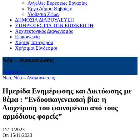
Αγγελίες Ευρέσεως Εργασίας
Έργα Δήμου Θηβαίων
Υιοθεσία Ζώων
ΔΗΜΟΣΙΑ ΔΙΑΒΟΥΛΕΥΣΗ
ΥΠΗΡΕΣΙΕΣ ΓΙΑ ΤΟΝ ΕΠΙΣΚΕΠΤΗ
Αρχιτεκτονικός Διαγωνισμός
Επικοινωνία
Χάρτης Ιστοχώρου
Χρήσιμοι Σύνδεσμοι
Νέα – Ανακοινώσεις
Home
Νεα
Νεα
,
Νέα – Ανακοινώσεις
Ημερίδα Ενημέρωσης και Δικτύωσης με
θέμα : “Ενδοοικογενειακή βία: η
Διαχείριση του φαινομένου από τους
αρμόδιους φορείς”
15/11/2023
On 15/11/2023