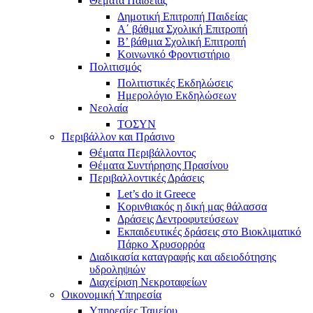
Θέματα Παιδείας
Δημοτική Επιτροπή Παιδείας
Α΄ βάθμια Σχολική Επιτροπή
B’ βάθμια Σχολική Επιτροπή
Κοινωνικό Φροντιστήριο
Πολιτισμός
Πολιτιστικές Εκδηλώσεις
Ημερολόγιο Εκδηλώσεων
Νεολαία
ΤΟΣΥΝ
Περιβάλλον και Πράσινο
Θέματα Περιβάλλοντος
Θέματα Συντήρησης Πρασίνου
Περιβαλλοντικές Δράσεις
Let’s do it Greece
Kορινθιακός η δική μας θάλασσα
Δράσεις Δεντροφυτεύσεων
Εκπαιδευτικές δράσεις στο Βιοκλιματικό
Πάρκο Χρυσορρόα
Διαδικασία καταγραφής και αδειοδότησης
υδροληψιών
Διαχείριση Νεκροταφείων
Οικονομική Υπηρεσία
Υπηρεσίες Ταμείου