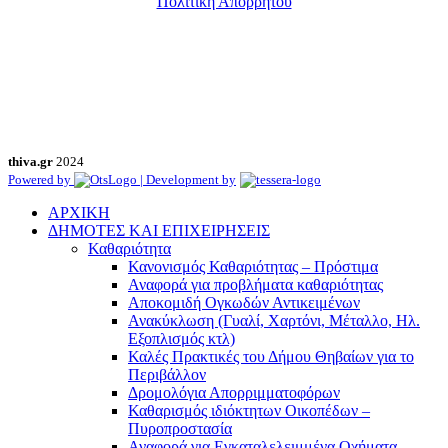
Πολιτική Απορρήτου
thiva.gr
2024
Powered by
| Development by
ΑΡΧΙΚΗ
ΔΗΜΟΤΕΣ ΚΑΙ ΕΠΙΧΕΙΡΗΣΕΙΣ
Καθαριότητα
Κανονισμός Καθαριότητας – Πρόστιμα
Αναφορά για προβλήματα καθαριότητας
Αποκομιδή Ογκωδών Αντικειμένων
Ανακύκλωση (Γυαλί, Χαρτόνι, Μέταλλο, Ηλ.
Εξοπλισμός κτλ)
Καλές Πρακτικές του Δήμου Θηβαίων για το
Περιβάλλον
Δρομολόγια Απορριμματοφόρων
Καθαρισμός ιδιόκτητων Οικοπέδων –
Πυροπροστασία
Αναφορά για Εγκαταλελειμμένα Οχήματα