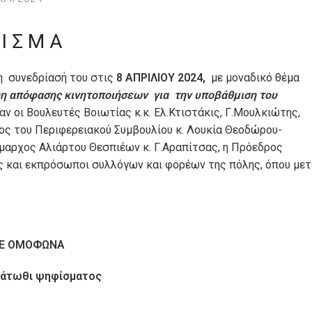
 Ι Σ Μ Α
η συνεδρίασή του στις
8 ΑΠΡΙΛΙΟΥ 2024,
με μοναδικό θέμα
ψη απόφασης κινητοποιήσεων για την υποβάθμιση του
ν οι Βουλευτές Βοιωτίας κ.κ. Ελ.Κτιστάκις, Γ.Μουλκιώτης,
ρος του Περιφερειακού Συμβουλίου κ. Λουκία Θεοδώρου-
μαρχος Αλιάρτου Θεσπιέων κ. Γ.Αραπίτσας, η Πρόεδρος
 και εκπρόσωποι συλλόγων και φορέων της πόλης, όπου μετ
ΣΕ ΟΜΟΦΩΝΑ
κάτωθι ψηφίσματος