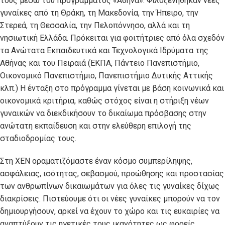
τους μέσω του προγράμματος «Αθηνά». Φιλοξενήθηκαν νέες
γυναίκες από τη Θράκη, τη Μακεδονία, την Ήπειρο, την
Στερεά, τη Θεσσαλία, την Πελοπόννησο, αλλά και τη
νησιωτική Ελλάδα. Πρόκειται για φοιτήτριες από όλα σχεδόν
τα Ανώτατα Εκπαιδευτικά και Τεχνολογικά Ιδρύματα της
Αθήνας και του Πειραιά (ΕΚΠΑ, Πάντειο Πανεπιστήμιο,
Οικονομικό Πανεπιστήμιο, Πανεπιστήμιο Δυτικής Αττικής
κλπ.) Η ένταξη στο πρόγραμμα γίνεται με βάση κοινωνικά και
οικονομικά κριτήρια, καθώς στόχος είναι η στήριξη νέων
γυναικών να διεκδικήσουν το δικαίωμα πρόσβασης στην
ανώτατη εκπαίδευση και στην ελεύθερη επιλογή της
σταδιοδρομίας τους.
Στη ΧΕΝ οραματιζόμαστε έναν κόσμο συμπερίληψης,
ασφάλειας, ισότητας, σεβασμού, προώθησης και προστασίας
των ανθρωπίνων δικαιωμάτων για όλες τις γυναίκες δίχως
διακρίσεις. Πιστεύουμε ότι οι νέες γυναίκες μπορούν να τον
δημιουργήσουν, αρκεί να έχουν το χώρο και τις ευκαιρίες να
αναπτύξουν τις ηγετικές τους ικανότητες ως φορείς