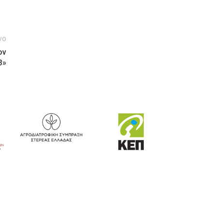
νο
ον
3»