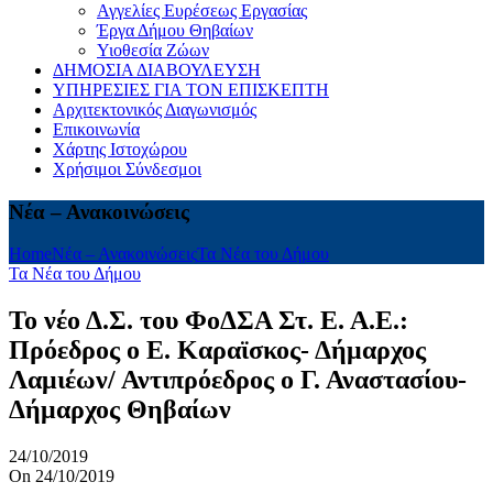
Αγγελίες Ευρέσεως Εργασίας
Έργα Δήμου Θηβαίων
Υιοθεσία Ζώων
ΔΗΜΟΣΙΑ ΔΙΑΒΟΥΛΕΥΣΗ
ΥΠΗΡΕΣΙΕΣ ΓΙΑ ΤΟΝ ΕΠΙΣΚΕΠΤΗ
Αρχιτεκτονικός Διαγωνισμός
Επικοινωνία
Χάρτης Ιστοχώρου
Χρήσιμοι Σύνδεσμοι
Νέα – Ανακοινώσεις
Home
Νέα – Ανακοινώσεις
Τα Νέα του Δήμου
Τα Νέα του Δήμου
Το νέο Δ.Σ. του ΦοΔΣΑ Στ. Ε. Α.Ε.:
Πρόεδρος ο Ε. Καραϊσκος- Δήμαρχος
Λαμιέων/ Αντιπρόεδρος ο Γ. Αναστασίου-
Δήμαρχος Θηβαίων
24/10/2019
On 24/10/2019