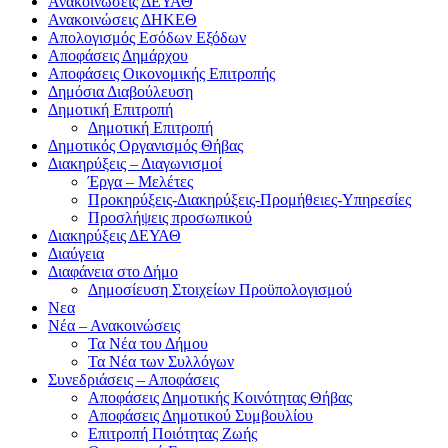
Ανακοινώσεις ΔΕΥΑΘ
Ανακοινώσεις ΔΗΚΕΘ
Απολογισμός Εσόδων Εξόδων
Αποφάσεις Δημάρχου
Αποφάσεις Οικονομικής Επιτροπής
Δημόσια Διαβούλευση
Δημοτική Επιτροπή
Δημοτική Επιτροπή
Δημοτικός Οργανισμός Θήβας
Διακηρύξεις – Διαγωνισμοί
Έργα – Μελέτες
Προκηρύξεις-Διακηρύξεις-Προμήθειες-Υπηρεσίες
Προσλήψεις προσωπικού
Διακηρύξεις ΔΕΥΑΘ
Διαύγεια
Διαφάνεια στο Δήμο
Δημοσίευση Στοιχείων Προϋπολογισμού
Νεα
Νέα – Ανακοινώσεις
Τα Νέα του Δήμου
Τα Νέα των Συλλόγων
Συνεδριάσεις – Αποφάσεις
Αποφάσεις Δημοτικής Κοινότητας Θήβας
Αποφάσεις Δημοτικού Συμβουλίου
Επιτροπή Ποιότητας Ζωής