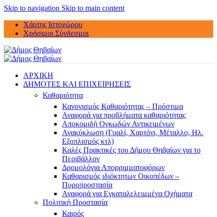
Skip to navigation
Skip to main content
Χάρτης Ιστοχώρου
Χρήσιμοι Σύνδεσμοι
ΑΡΧΙΚΗ
ΔΗΜΟΤΕΣ ΚΑΙ ΕΠΙΧΕΙΡΗΣΕΙΣ
Καθαριότητα
Κανονισμός Καθαριότητας – Πρόστιμα
Αναφορά για προβλήματα καθαριότητας
Αποκομιδή Ογκωδών Αντικειμένων
Ανακύκλωση (Γυαλί, Χαρτόνι, Μέταλλο, Ηλ.
Εξοπλισμός κτλ)
Καλές Πρακτικές του Δήμου Θηβαίων για το
Περιβάλλον
Δρομολόγια Απορριμματοφόρων
Καθαρισμός ιδιόκτητων Οικοπέδων –
Πυροπροστασία
Αναφορά για Εγκαταλελειμμένα Οχήματα
Πολιτική Προστασία
Καιρός