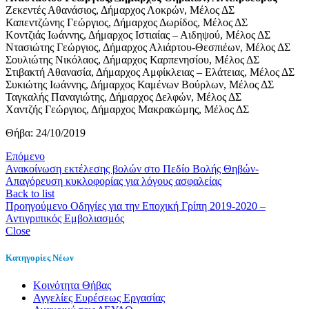
Ζεκεντές Αθανάσιος, Δήμαρχος Λοκρών, Μέλος ΔΣ
Καπεντζώνης Γεώργιος, Δήμαρχος Δωρίδος, Μέλος ΔΣ
Κοντζιάς Ιωάννης, Δήμαρχος Ιστιαίας – Αιδηψού, Μέλος ΔΣ
Ντασιώτης Γεώργιος, Δήμαρχος Αλιάρτου-Θεσπιέων, Μέλος ΔΣ
Σουλιώτης Νικόλαος, Δήμαρχος Καρπενησίου, Μέλος ΔΣ
Στιβακτή Αθανασία, Δήμαρχος Αμφίκλειας – Ελάτειας, Μέλος ΔΣ
Συκιώτης Ιωάννης, Δήμαρχος Καμένων Βούρλων, Μέλος ΔΣ
Ταγκαλής Παναγιώτης, Δήμαρχος Δελφών, Μέλος ΔΣ
Χαντζής Γεώργιος, Δήμαρχος Μακρακώμης, Μέλος ΔΣ
Θήβα: 24/10/2019
Επόμενο
Ανακοίνωση εκτέλεσης βολών στο Πεδίο Βολής Θηβών-
Απαγόρευση κυκλοφορίας για λόγους ασφαλείας
Back to list
Προηγούμενο
Οδηγίες για την Εποχική Γρίπη 2019-2020 –
Αντιγριπικός Εμβολιασμός
Close
Κατηγορίες Νέων
Kοινότητα Θήβας
Αγγελίες Ευρέσεως Εργασίας