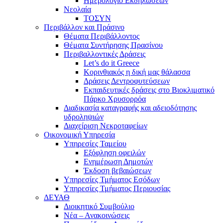
Ημερολόγιο Εκδηλώσεων
Νεολαία
ΤΟΣΥΝ
Περιβάλλον και Πράσινο
Θέματα Περιβάλλοντος
Θέματα Συντήρησης Πρασίνου
Περιβαλλοντικές Δράσεις
Let’s do it Greece
Kορινθιακός η δική μας θάλασσα
Δράσεις Δεντροφυτεύσεων
Εκπαιδευτικές δράσεις στο Βιοκλιματικό
Πάρκο Χρυσορρόα
Διαδικασία καταγραφής και αδειοδότησης
υδροληψιών
Διαχείριση Νεκροταφείων
Οικονομική Υπηρεσία
Υπηρεσίες Ταμείου
Εξόφληση οφειλών
Ενημέρωση Δημοτών
Έκδοση βεβαιώσεων
Υπηρεσίες Τμήματος Εσόδων
Υπηρεσίες Τμήματος Περιουσίας
ΔΕΥΑΘ
Διοικητικό Συμβούλιο
Νέα – Ανακοινώσεις