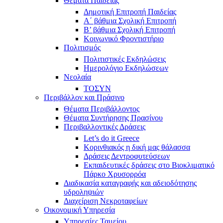
Θέματα Παιδείας
Δημοτική Επιτροπή Παιδείας
Α΄ βάθμια Σχολική Επιτροπή
B’ βάθμια Σχολική Επιτροπή
Κοινωνικό Φροντιστήριο
Πολιτισμός
Πολιτιστικές Εκδηλώσεις
Ημερολόγιο Εκδηλώσεων
Νεολαία
ΤΟΣΥΝ
Περιβάλλον και Πράσινο
Θέματα Περιβάλλοντος
Θέματα Συντήρησης Πρασίνου
Περιβαλλοντικές Δράσεις
Let’s do it Greece
Kορινθιακός η δική μας θάλασσα
Δράσεις Δεντροφυτεύσεων
Εκπαιδευτικές δράσεις στο Βιοκλιματικό
Πάρκο Χρυσορρόα
Διαδικασία καταγραφής και αδειοδότησης
υδροληψιών
Διαχείριση Νεκροταφείων
Οικονομική Υπηρεσία
Υπηρεσίες Ταμείου