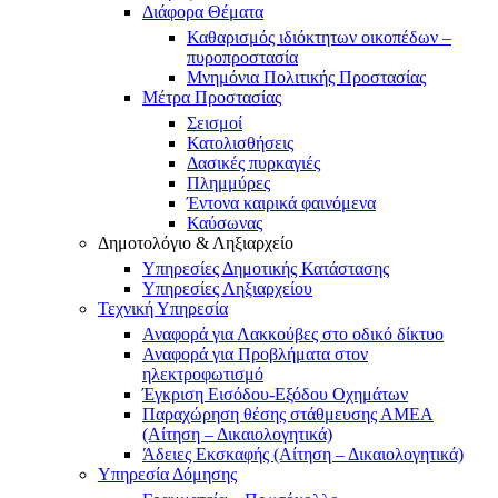
Διάφορα Θέματα
Καθαρισμός ιδιόκτητων οικοπέδων –
πυροπροστασία
Μνημόνια Πολιτικής Προστασίας
Μέτρα Προστασίας
Σεισμοί
Κατολισθήσεις
Δασικές πυρκαγιές
Πλημμύρες
Έντονα καιρικά φαινόμενα
Καύσωνας
Δημοτολόγιο & Ληξιαρχείο
Υπηρεσίες Δημοτικής Κατάστασης
Υπηρεσίες Ληξιαρχείου
Τεχνική Υπηρεσία
Αναφορά για Λακκούβες στο οδικό δίκτυο
Αναφορά για Προβλήματα στον
ηλεκτροφωτισμό
Έγκριση Εισόδου-Εξόδου Οχημάτων
Παραχώρηση θέσης στάθμευσης ΑΜΕΑ
(Αίτηση – Δικαιολογητικά)
Άδειες Εκσκαφής (Αίτηση – Δικαιολογητικά)
Υπηρεσία Δόμησης