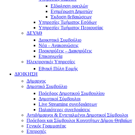
Εξόφληση οφειλών
Ενημέρωση Δημοτών
Έκδοση βεβαιώσεων
Υπηρεσίες Τμήματος Εσόδων
Υπηρεσίες Τμήματος Περιουσίας
ΔΕΥΑΘ
Διοικητικό Συμβούλιο
Νέα – Ανακοινώσεις
Προκηρύξεις – Διακηρύξεις
Επικοινωνία
Ηλεκτρονικές Υπηρεσίες
Εθνική Πύλη Ερμής
ΔΙΟΙΚΗΣΗ
Δήμαρχος
Δημοτικό Συμβούλιο
Πρόεδρος Δημοτικού Συμβουλίου
Δημοτικοί Σύμβουλοι
Live Streaming συνεδριάσεων
Παλαιότερες συνεδριάσεις
Αντιδήμαρχοι & Εντεταλμένοι Δημοτικοί Σύμβουλοι
Πρόεδροι και Σύμβουλοι Κοινοτήτων Δήμου Θηβαίων
Γενικός Γραμματέας
Επιτροπές