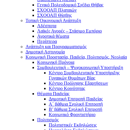
Γενικό Πολεοδομικό Σχέδιο Θήβας
ΣΧΟΟΑΠ Πλαταιών
ΣΧΟΟΑΠ Θίσβης
Τοπική Οικονομική Ανάπτυξη
Αδέσποτα
Λαϊκές Αγορές – Στάσιμο Εμπόριο
Αγροτικά θέματα
Περίπτερα
Ανάπτυξη και Προγραμματισμός
Δημοτική Αστυνομία
Κοινωνική Προστασία, Παιδεία, Πολιτισμός, Νεολαία
Κοινωνική Πρόνοια
Συμβουλευτική – Ψυχοκοινωνική Υποστήριξη
Κέντρο Συμβουλευτικής Υποστήριξης
Γυναικών Θυμάτων Βίας
Κέντρο Πρόληψης Εξαρτήσεων
Κέντρο Κοινότητας
Θέματα Παιδείας
Δημοτική Επιτροπή Παιδείας
Α΄ βάθμια Σχολική Επιτροπή
B’ βάθμια Σχολική Επιτροπή
Κοινωνικό Φροντιστήριο
Πολιτισμός
Πολιτιστικές Εκδηλώσεις