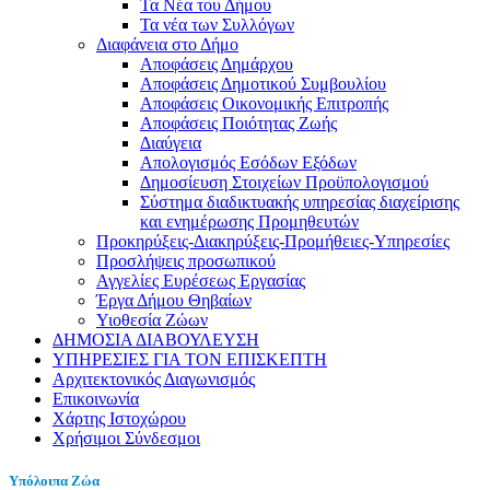
Τα Νέα του Δήμου
Τα νέα των Συλλόγων
Διαφάνεια στο Δήμο
Αποφάσεις Δημάρχου
Αποφάσεις Δημοτικού Συμβουλίου
Αποφάσεις Οικονομικής Επιτροπής
Αποφάσεις Ποιότητας Ζωής
Διαύγεια
Απολογισμός Εσόδων Εξόδων
Δημοσίευση Στοιχείων Προϋπολογισμού
Σύστημα διαδικτυακής υπηρεσίας διαχείρισης
και ενημέρωσης Προμηθευτών
Προκηρύξεις-Διακηρύξεις-Προμήθειες-Υπηρεσίες
Προσλήψεις προσωπικού
Αγγελίες Ευρέσεως Εργασίας
Έργα Δήμου Θηβαίων
Υιοθεσία Ζώων
ΔΗΜΟΣΙΑ ΔΙΑΒΟΥΛΕΥΣΗ
ΥΠΗΡΕΣΙΕΣ ΓΙΑ ΤΟΝ ΕΠΙΣΚΕΠΤΗ
Αρχιτεκτονικός Διαγωνισμός
Επικοινωνία
Χάρτης Ιστοχώρου
Χρήσιμοι Σύνδεσμοι
Υπόλοιπα Ζώα