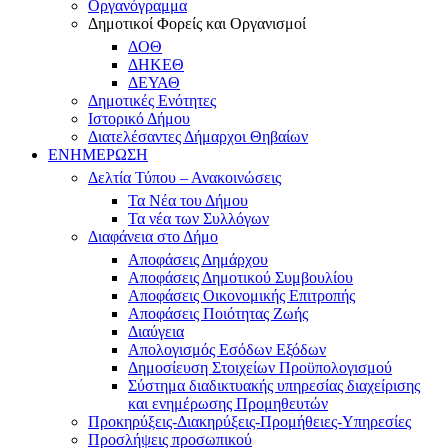
Οργανόγραμμα
Δημοτικοί Φορείς και Οργανισμοί
ΔΟΘ
ΔΗΚΕΘ
ΔΕΥΑΘ
Δημοτικές Ενότητες
Ιστορικό Δήμου
Διατελέσαντες Δήμαρχοι Θηβαίων
ΕΝΗΜΕΡΩΣΗ
Δελτία Τύπου – Ανακοινώσεις
Τα Νέα του Δήμου
Τα νέα των Συλλόγων
Διαφάνεια στο Δήμο
Αποφάσεις Δημάρχου
Αποφάσεις Δημοτικού Συμβουλίου
Αποφάσεις Οικονομικής Επιτροπής
Αποφάσεις Ποιότητας Ζωής
Διαύγεια
Απολογισμός Εσόδων Εξόδων
Δημοσίευση Στοιχείων Προϋπολογισμού
Σύστημα διαδικτυακής υπηρεσίας διαχείρισης
και ενημέρωσης Προμηθευτών
Προκηρύξεις-Διακηρύξεις-Προμήθειες-Υπηρεσίες
Προσλήψεις προσωπικού