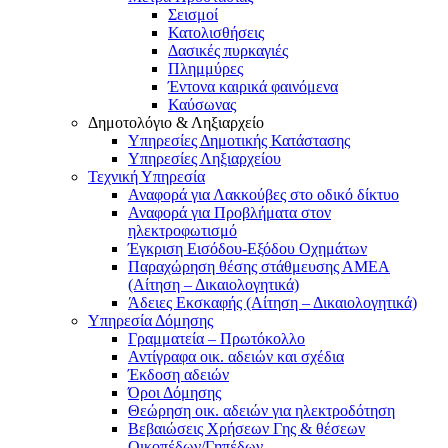
Σεισμοί
Κατολισθήσεις
Δασικές πυρκαγιές
Πλημμύρες
Έντονα καιρικά φαινόμενα
Καύσωνας
Δημοτολόγιο & Ληξιαρχείο
Υπηρεσίες Δημοτικής Κατάστασης
Υπηρεσίες Ληξιαρχείου
Τεχνική Υπηρεσία
Αναφορά για Λακκούβες στο οδικό δίκτυο
Αναφορά για Προβλήματα στον
ηλεκτροφωτισμό
Έγκριση Εισόδου-Εξόδου Οχημάτων
Παραχώρηση θέσης στάθμευσης ΑΜΕΑ
(Αίτηση – Δικαιολογητικά)
Άδειες Εκσκαφής (Αίτηση – Δικαιολογητικά)
Υπηρεσία Δόμησης
Γραμματεία – Πρωτόκολλο
Αντίγραφα οικ. αδειών και σχέδια
Έκδοση αδειών
Όροι Δόμησης
Θεώρηση οικ. αδειών για ηλεκτροδότηση
Βεβαιώσεις Χρήσεων Γης & θέσεων
Οικοπέδων/Γηπέδων