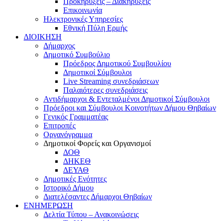
Προκηρύξεις – Διακηρύξεις
Επικοινωνία
Ηλεκτρονικές Υπηρεσίες
Εθνική Πύλη Ερμής
ΔΙΟΙΚΗΣΗ
Δήμαρχος
Δημοτικό Συμβούλιο
Πρόεδρος Δημοτικού Συμβουλίου
Δημοτικοί Σύμβουλοι
Live Streaming συνεδριάσεων
Παλαιότερες συνεδριάσεις
Αντιδήμαρχοι & Εντεταλμένοι Δημοτικοί Σύμβουλοι
Πρόεδροι και Σύμβουλοι Κοινοτήτων Δήμου Θηβαίων
Γενικός Γραμματέας
Επιτροπές
Οργανόγραμμα
Δημοτικοί Φορείς και Οργανισμοί
ΔΟΘ
ΔΗΚΕΘ
ΔΕΥΑΘ
Δημοτικές Ενότητες
Ιστορικό Δήμου
Διατελέσαντες Δήμαρχοι Θηβαίων
ΕΝΗΜΕΡΩΣΗ
Δελτία Τύπου – Ανακοινώσεις