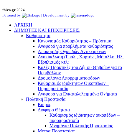
thiva.gr
2024
Powered by
| Development by
ΑΡΧΙΚΗ
ΔΗΜΟΤΕΣ ΚΑΙ ΕΠΙΧΕΙΡΗΣΕΙΣ
Καθαριότητα
Κανονισμός Καθαριότητας – Πρόστιμα
Αναφορά για προβλήματα καθαριότητας
Αποκομιδή Ογκωδών Αντικειμένων
Ανακύκλωση (Γυαλί, Χαρτόνι, Μέταλλο, Ηλ.
Εξοπλισμός κτλ)
Καλές Πρακτικές του Δήμου Θηβαίων για το
Περιβάλλον
Δρομολόγια Απορριμματοφόρων
Καθαρισμός ιδιόκτητων Οικοπέδων –
Πυροπροστασία
Αναφορά για Εγκαταλελειμμένα Οχήματα
Πολιτική Προστασία
Καιρός
Διάφορα Θέματα
Καθαρισμός ιδιόκτητων οικοπέδων –
πυροπροστασία
Μνημόνια Πολιτικής Προστασίας
Μέτρα Προστασίας