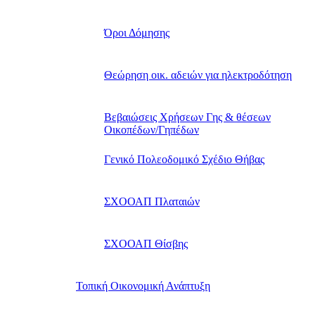
Όροι Δόμησης
Θεώρηση οικ. αδειών για ηλεκτροδότηση
Βεβαιώσεις Χρήσεων Γης & θέσεων
Οικοπέδων/Γηπέδων
Γενικό Πολεοδομικό Σχέδιο Θήβας
ΣΧΟΟΑΠ Πλαταιών
ΣΧΟΟΑΠ Θίσβης
Τοπική Οικονομική Ανάπτυξη