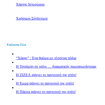
Χάρτης Ιστοχώρου
Χρήσιμοι Σύνδεσμοι
Υπόλοιπα Ζώα
“Χάρης” : Ένα θαύμα με τέσσερα πόδια
H Τσούμπη σε ρόλο … δραματικής πρωταγωνίστριας
Η ΖΙΖΕΛ ψάχνει το παντοτινό της σπίτι!
H Έμμα ψάχνει το παντοτινό της σπίτι!
Η Πάολα ψάχνει το παντοτινό της σπίτι!
Sidebar