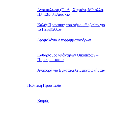
Ανακύκλωση (Γυαλί, Χαρτόνι, Μέταλλο,
Ηλ. Εξοπλισμός κτλ)
Καλές Πρακτικές του Δήμου Θηβαίων για
το Περιβάλλον
Δρομολόγια Απορριμματοφόρων
Καθαρισμός ιδιόκτητων Οικοπέδων –
Πυροπροστασία
Αναφορά για Εγκαταλελειμμένα Οχήματα
Πολιτική Προστασία
Καιρός