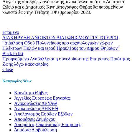
Λόγω της σφοδρής χιονόπτωσης, ανακοινώνεται ότι το Δημοτικό
Ωδείο και ο Δημοτικός Κινηματογράφος Θήβας θα παραμείνουν
κλειστά έως την Τετάρτη 8 Φεβρουαρίου 2023.
Επόμενο
ΔΙΑΚΗΡΥΞΗ ΑΝΟΙΚΤΟΥ ΔΙΑΓΩΝΙΣΜΟΥ ΓΙΑ ΤΟ ΕΡΓΟ
“Διάπλαση Οδού Πολυνείκους προ αρχαιολογικών χώρων
Ηλέκτρων Πυλών και ιερού Ηρακλέους του Δήμου Θηβαίων”
Back to list
Προηγούμενο
Αναβάλλεται η συνεδρίαση της Επιτροπής Ποιότητας
Ζωής λόγω κακοκαιρίας
Close
Κατηγορίες Νέων
Kοινότητα Θήβας
Αγγελίες Ευρέσεως Εργασίας
Ανακοινώσεις ΔΕΥΑΘ
Ανακοινώσεις ΔΗΚΕΘ
Απολογισμός Εσόδων Εξόδων
Αποφάσεις Δημάρχου
Αποφάσεις Οικονομικής Επιτροπής
Δημόσια Διαβούλευση