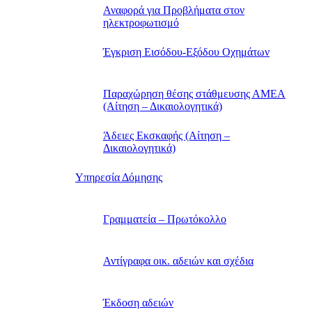
Αναφορά για Προβλήματα στον
ηλεκτροφωτισμό
Έγκριση Εισόδου-Εξόδου Οχημάτων
Παραχώρηση θέσης στάθμευσης ΑΜΕΑ
(Αίτηση – Δικαιολογητικά)
Άδειες Εκσκαφής (Αίτηση –
Δικαιολογητικά)
Υπηρεσία Δόμησης
Γραμματεία – Πρωτόκολλο
Αντίγραφα οικ. αδειών και σχέδια
Έκδοση αδειών