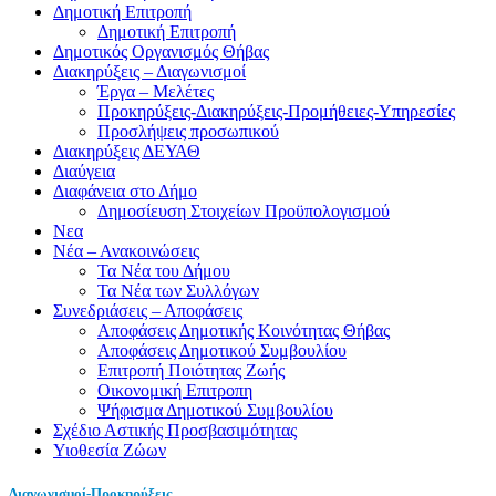
Δημοτική Επιτροπή
Δημοτική Επιτροπή
Δημοτικός Οργανισμός Θήβας
Διακηρύξεις – Διαγωνισμοί
Έργα – Μελέτες
Προκηρύξεις-Διακηρύξεις-Προμήθειες-Υπηρεσίες
Προσλήψεις προσωπικού
Διακηρύξεις ΔΕΥΑΘ
Διαύγεια
Διαφάνεια στο Δήμο
Δημοσίευση Στοιχείων Προϋπολογισμού
Νεα
Νέα – Ανακοινώσεις
Τα Νέα του Δήμου
Τα Νέα των Συλλόγων
Συνεδριάσεις – Αποφάσεις
Αποφάσεις Δημοτικής Κοινότητας Θήβας
Αποφάσεις Δημοτικού Συμβουλίου
Επιτροπή Ποιότητας Ζωής
Οικονομική Επιτροπη
Ψήφισμα Δημοτικού Συμβουλίου
Σχέδιο Αστικής Προσβασιμότητας
Υιοθεσία Ζώων
Διαγωνισμοί-Προκηρύξεις