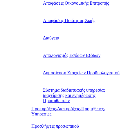
Αποφάσεις Οικονομικής Επιτροπής
Αποφάσεις Ποιότητας Ζωής
Διαύγεια
Απολογισμός Εσόδων Εξόδων
Δημοσίευση Στοιχείων Προϋπολογισμού
Σύστημα διαδικτυακής υπηρεσίας
διαχείρισης και ενημέρωσης
Προμηθευτών
Προκηρύξεις-Διακηρύξεις-Προμήθειες-
Υπηρεσίες
Προσλήψεις προσωπικού