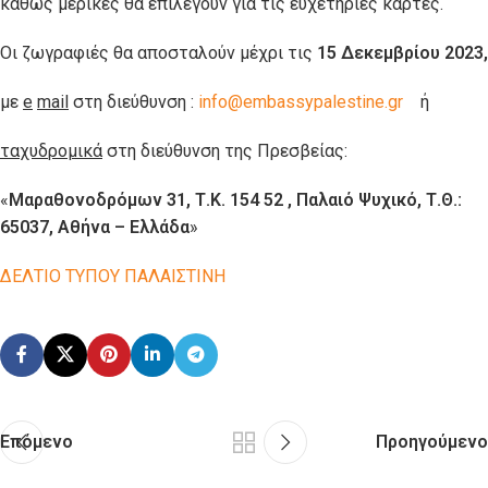
καθώς μερικές θα επιλεγούν για τις ευχετήριες κάρτες.
Οι ζωγραφιές θα αποσταλούν μέχρι τις
15 Δεκεμβρίου 2023,
με
e
mail
στη διεύθυνση :
info@embassypalestine.gr
ή
ταχυδρομικά
στη διεύθυνση της Πρεσβείας:
«
Μαραθονοδρόμων 31, Τ.Κ. 154 52 , Παλαιό Ψυχικό, Τ.Θ.:
65037, Αθήνα – Ελλάδα
»
ΔΕΛΤΙΟ ΤΥΠΟΥ ΠΑΛΑΙΣΤΙΝΗ
Επόμενο
Προηγούμενο