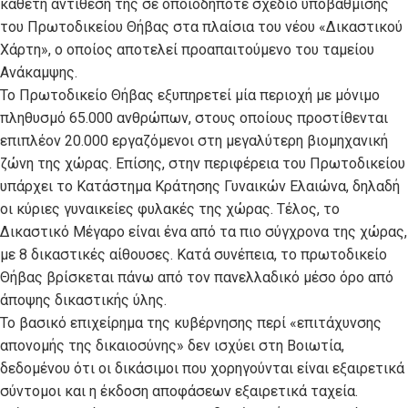
κάθετη αντίθεσή της σε οποιοδήποτε σχέδιο υποβάθμισης
του Πρωτοδικείου Θήβας στα πλαίσια του νέου «Δικαστικού
Χάρτη», ο οποίος αποτελεί προαπαιτούμενο του ταμείου
Ανάκαμψης.
Το Πρωτοδικείο Θήβας εξυπηρετεί μία περιοχή με μόνιμο
πληθυσμό 65.000 ανθρώπων, στους οποίους προστίθενται
επιπλέον 20.000 εργαζόμενοι στη μεγαλύτερη βιομηχανική
ζώνη της χώρας. Επίσης, στην περιφέρεια του Πρωτοδικείου
υπάρχει το Κατάστημα Κράτησης Γυναικών Ελαιώνα, δηλαδή
οι κύριες γυναικείες φυλακές της χώρας. Τέλος, το
Δικαστικό Μέγαρο είναι ένα από τα πιο σύγχρονα της χώρας,
με 8 δικαστικές αίθουσες. Κατά συνέπεια, το πρωτοδικείο
Θήβας βρίσκεται πάνω από τον πανελλαδικό μέσο όρο από
άποψης δικαστικής ύλης.
Το βασικό επιχείρημα της κυβέρνησης περί «επιτάχυνσης
απονομής της δικαιοσύνης» δεν ισχύει στη Βοιωτία,
δεδομένου ότι οι δικάσιμοι που χορηγούνται είναι εξαιρετικά
σύντομοι και η έκδοση αποφάσεων εξαιρετικά ταχεία.