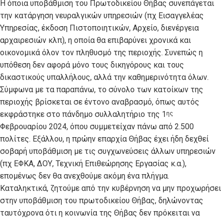
Η όποια υποβάθμιση του Πρωτοδικείου Θήβας συνεπάγεται
την κατάργηση νευραλγικών υπηρεσιών (πχ Εισαγγελέας
Υπηρεσίας, έκδοση Πιστοποιητικών, Αρχείο, διενέργεια
αρχαιρεσιών κλπ), η οποία θα επιβαρύνει χρονικά και
οικονομικά όλον τον πληθυσμό της περιοχής. Συνεπώς η
υπόθεση δεν αφορά μόνο τους δικηγόρους και τους
δικαστικούς υπαλλήλους, αλλά την καθημερινότητα όλων.
Σύμφωνα με τα παραπάνω, το σύνολο των κατοίκων της
περιοχής βρίσκεται σε έντονο αναβρασμό, όπως αυτός
εκφράστηκε στο πάνδημο συλλαλητήριο της 1
ης
Φεβρουαρίου 2024, όπου συμμετείχαν πάνω από 2.500
πολίτες. Εξάλλου, η πρώην επαρχία Θήβας έχει ήδη δεχθεί
σοβαρή υποβάθμιση με τις συγχωνεύσεις άλλων υπηρεσιών
(πχ ΕΦΚΑ, ΔΟΥ, Τεχνική Επιθεώρησης Εργασίας κ.α.),
επομένως δεν θα ανεχθούμε ακόμη ένα πλήγμα.
Καταληκτικά, ζητούμε από την κυβέρνηση να μην προχωρήσει
στην υποβάθμιση του πρωτοδικείου Θήβας, δηλώνοντας
ταυτόχρονα ότι η κοινωνία της Θήβας δεν πρόκειται να