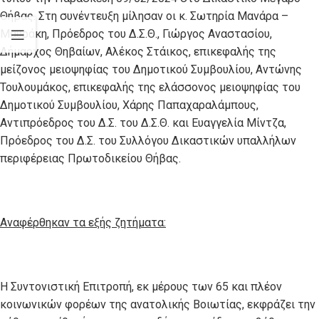
Θήβας. Στη συνέντευξη μίλησαν οι κ. Σωτηρία Μανάρα –
Μαυράκη, Πρόεδρος του Δ.Σ.Θ., Γιώργος Αναστασίου,
Δήμαρχος Θηβαίων, Αλέκος Στάικος, επικεφαλής της
μείζονος μειοψηφίας του Δημοτικού Συμβουλίου, Αντώνης
Τουλουμάκος, επικεφαλής της ελάσσονος μειοψηφίας του
Δημοτικού Συμβουλίου, Χάρης Παπαχαραλάμπους,
Αντιπρόεδρος του Δ.Σ. του Δ.Σ.Θ. και Ευαγγελία Μίντζα,
Πρόεδρος του Δ.Σ. του Συλλόγου Δικαστικών υπαλλήλων
περιφέρειας Πρωτοδικείου Θήβας.
Αναφέρθηκαν τα εξής ζητήματα:
Η Συντονιστική Επιτροπή, εκ μέρους των 65 και πλέον
κοινωνικών φορέων της ανατολικής Βοιωτίας, εκφράζει την