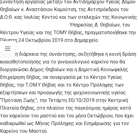
Συνάντηση εργασίας μεταξύ του Αντιδημάρχου Υγείας Δήμου
Θηβαίων κ. Αναστάσιου Καμούτση, της Αντιπρόεδρου του
Δ.Ο.Θ. κας Ιουλίας Κοντού και των στελεχών της Κοινωνικής
Υπηρεσίας Δ. Θηβα
ίων, του
Κέντρου Υγείας και της ΤΟΜΥ Θήβας, πραγματοποιήθηκε την
Πέμπτη 24 Οκτωβρίου 2019 στο Δημαρχείο.
Κατά τη διάρκεια της συνάντησης, συζητήθηκε η κοινή δράση
ευαισθητοποίησης για το γυναικολογικό καρκίνο που θα
διοργανώσει Δήμος Θηβαίων και η Δημοτική Κοινωφελής
Επιχείρηση Θήβας, σε συνεργασία με το Κέντρο Υγείας
Θήβας, την Τ.ΟΜ.Υ Θήβας και το Κέντρο Πρόληψης των
εξαρτήσεων και προαγωγής της ψυχοκοινωνικής υγείας
“Πρόταση Ζωής”, την Τετάρτη 30/10/2019 στην Κεντρική
Πλατεία Θήβας, στο πλαίσιο της παγκόσμιας ημέρας κατά
του καρκίνου του μαστού και του μήνα Οκτώβριου, που έχει
καθιερωθεί ως Μήνας Πρόληψης και Ενημέρωσης για τον
Καρκίνο του Μαστού.