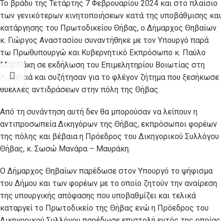
Το βράδυ της Τετάρτης 7 Φεβρουαρίου 2024 και στο πλαίσιο
των γενικότερων κινητοποιήσεων κατά της υποβάθμισης και
κατάργησης του Πρωτοδικείου Θήβας, ο Δήμαρχος Θηβαίων
κ. Γιώργος Αναστασίου συναντήθηκε με τον Υπουργό παρά
τω Πρωθυπουργώ και Κυβερνητικό Εκπρόσωπο κ. Παύλο
Μαρινάκη σε εκδήλωση του Επιμελητηρίου Βοιωτίας στη
Λιβαδειά και συζήτησαν για το φλέγον ζήτημα που ξεσήκωσε
θύελλες αντιδράσεων στην πόλη της Θήβας.
Από τη συνάντηση αυτή δεν θα μπορούσαν να λείπουν η
αντιπροσωπεία Δικηγόρων της Θήβας, εκπρόσωποι φορέων
της πόλης και βέβαια η Πρόεδρος του Δικηγορικού Συλλόγου
Θήβας, κ. Σωσώ Μανάρα – Μαυράκη.
Ο Δήμαρχος Θηβαίων παρέδωσε στον Υπουργό το ψήφισμα
του Δήμου και των φορέων με το οποίο ζητούν την αναίρεση
της υπουργικής απόφασης που υποβαθμίζει και τελικά
καταργεί το Πρωτοδικείο της Θήβας ενώ η Πρόεδρος του
Δικηγορικού Συλλόγου παρέδωσε επιστολή εντός της οποίας