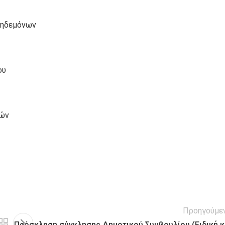
Κηδεμόνων
ου
κών
Προηγούμε
Πρόσκληση σύγκλησης Δημοτικού Συμβουλίου (Ειδική κ