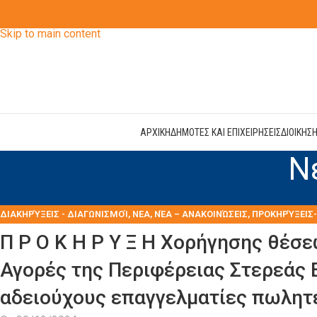
Skip to navigation
Skip to main content
ΑΡΧΙΚΗ
ΔΗΜΟΤΕΣ ΚΑΙ ΕΠΙΧΕΙΡΗΣΕΙΣ
ΔΙΟΙΚΗΣ
Ν
ΔΙΑΚΗΡΎΞΕΙΣ - ΔΙΑΓΩΝΙΣΜΟΊ
,
ΝΕΑ
,
ΝΈΑ – ΑΝΑΚΟΙΝΏΣΕΙΣ
,
ΠΡΟΚΗΡΎΞΕΙΣ-
Π Ρ Ο Κ Η Ρ Υ Ξ Η Χορήγησης θέσ
Αγορές της Περιφέρειας Στερεάς 
αδειούχους επαγγελματίες πωλητ