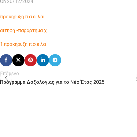
On 20/12/2024
προκηρυξη π.σ.ε. λαι
αιτηση -παραρτημα χ
1.προκηρυξη π.σ.ε λα
Επόμενο
Πρόγραμμα Δοξολογίας για το Νέο Έτος 2025