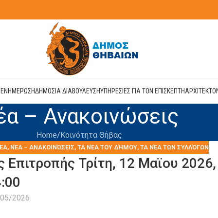
Η
ΕΝΗΜΕΡΩΣΗ
ΔΗΜΟΣΙΑ ΔΙΑΒΟΥΛΕΥΣΗ
ΥΠΗΡΕΣΙΕΣ ΓΙΑ ΤΟΝ ΕΠΙΣΚΕΠΤΗ
ΑΡΧΙΤΕΚΤΟ
έα – Ανακοινώσεις
Home
Kοινότητα Θήβας
ΕΑ
,
ΝΈΑ – ΑΝΑΚΟΙΝΏΣΕΙΣ
,
ΤΑ ΝΈΑ ΤΟΥ ΔΉΜΟΥ
,
ΤΑ ΝΈΑ ΤΩΝ ΣΥΛΛΌΓΩΝ
Επιτροπής Τρίτη, 12 Μαϊου 2026,
:00
/05/2026