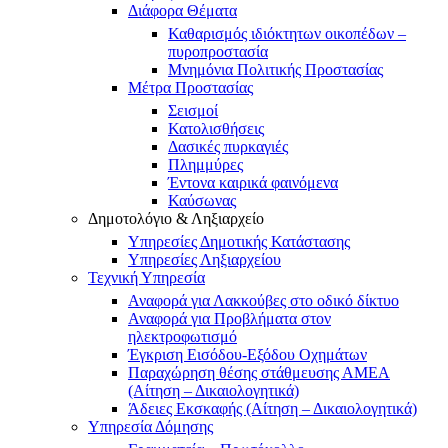
Διάφορα Θέματα
Καθαρισμός ιδιόκτητων οικοπέδων –
πυροπροστασία
Μνημόνια Πολιτικής Προστασίας
Μέτρα Προστασίας
Σεισμοί
Κατολισθήσεις
Δασικές πυρκαγιές
Πλημμύρες
Έντονα καιρικά φαινόμενα
Καύσωνας
Δημοτολόγιο & Ληξιαρχείο
Υπηρεσίες Δημοτικής Κατάστασης
Υπηρεσίες Ληξιαρχείου
Τεχνική Υπηρεσία
Αναφορά για Λακκούβες στο οδικό δίκτυο
Αναφορά για Προβλήματα στον
ηλεκτροφωτισμό
Έγκριση Εισόδου-Εξόδου Οχημάτων
Παραχώρηση θέσης στάθμευσης ΑΜΕΑ
(Αίτηση – Δικαιολογητικά)
Άδειες Εκσκαφής (Αίτηση – Δικαιολογητικά)
Υπηρεσία Δόμησης