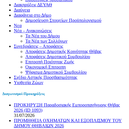
Διακηρύξεις ΔΕΥΑΘ
Διαύγεια
Διαφάνεια στο Δήμο
Δημοσίευση Στοιχείων Προϋπολογισμού
Νεα
Νέα – Ανακοινώσεις
Τα Νέα του Δήμου
Τα Νέα των Συλλόγων
Συνεδριάσεις – Αποφάσεις
Αποφάσεις Δημοτικής Κοινότητας Θήβας
Αποφάσεις Δημοτικού Συμβουλίου
Επιτροπή Ποιότητας Ζωής
Οικονομική Επιτροπη
Ψήφισμα Δημοτικού Συμβουλίου
Σχέδιο Αστικής Προσβασιμότητας
Υιοθεσία Ζώων
Διαγωνισμοί-Προκηρύξεις
ΠΡΟΚΗΡΥΞΗ Παραδοσιακής Εμποροπανήγυρης Θήβας
2026 (ID 1093)
31/07/2026
ΠΡΟΜΗΘΕΙΑ ΟΧΗΜΑΤΩΝ ΚΑΙ ΕΞΟΠΛΙΣΜΟΥ ΤΟΥ
ΔΗΜΟΥ ΘΗΒΑΙΩΝ 2026