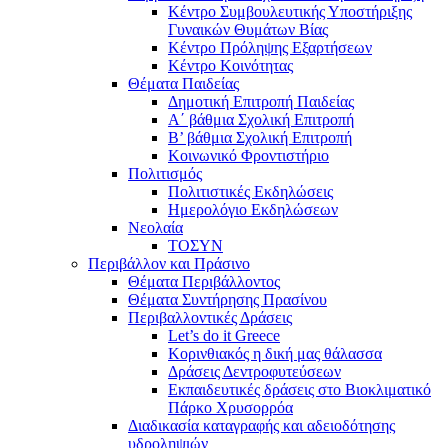
Κέντρο Συμβουλευτικής Υποστήριξης
Γυναικών Θυμάτων Βίας
Κέντρο Πρόληψης Εξαρτήσεων
Κέντρο Κοινότητας
Θέματα Παιδείας
Δημοτική Επιτροπή Παιδείας
Α΄ βάθμια Σχολική Επιτροπή
B’ βάθμια Σχολική Επιτροπή
Κοινωνικό Φροντιστήριο
Πολιτισμός
Πολιτιστικές Εκδηλώσεις
Ημερολόγιο Εκδηλώσεων
Νεολαία
ΤΟΣΥΝ
Περιβάλλον και Πράσινο
Θέματα Περιβάλλοντος
Θέματα Συντήρησης Πρασίνου
Περιβαλλοντικές Δράσεις
Let’s do it Greece
Kορινθιακός η δική μας θάλασσα
Δράσεις Δεντροφυτεύσεων
Εκπαιδευτικές δράσεις στο Βιοκλιματικό
Πάρκο Χρυσορρόα
Διαδικασία καταγραφής και αδειοδότησης
υδροληψιών