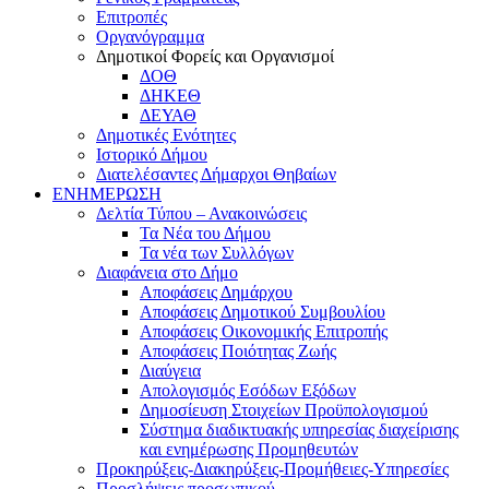
Επιτροπές
Οργανόγραμμα
Δημοτικοί Φορείς και Οργανισμοί
ΔΟΘ
ΔΗΚΕΘ
ΔΕΥΑΘ
Δημοτικές Ενότητες
Ιστορικό Δήμου
Διατελέσαντες Δήμαρχοι Θηβαίων
ΕΝΗΜΕΡΩΣΗ
Δελτία Τύπου – Ανακοινώσεις
Τα Νέα του Δήμου
Τα νέα των Συλλόγων
Διαφάνεια στο Δήμο
Αποφάσεις Δημάρχου
Αποφάσεις Δημοτικού Συμβουλίου
Αποφάσεις Οικονομικής Επιτροπής
Αποφάσεις Ποιότητας Ζωής
Διαύγεια
Απολογισμός Εσόδων Εξόδων
Δημοσίευση Στοιχείων Προϋπολογισμού
Σύστημα διαδικτυακής υπηρεσίας διαχείρισης
και ενημέρωσης Προμηθευτών
Προκηρύξεις-Διακηρύξεις-Προμήθειες-Υπηρεσίες
Προσλήψεις προσωπικού