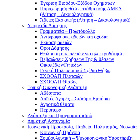
Έγκριση Εισόδου-Εξόδου Οχημάτων
Παραχώρηση θέσης στάθμευσης ΑΜΕΑ
(Αίτηση – Δικαιολογητικά)
Άδειες Εκσκαφής (Αίτηση – Δικαιολογητικά)
Υπηρεσία Δόμησης
Γραμματεία – Πρωτόκολλο
Αντίγραφα οικ. αδειών και σχέδια
Έκδοση αδειών
Όροι Δόμησης
Θεώρηση οικ. αδειών για ηλεκτροδότηση
Βεβαιώσεις Χρήσεων Γης & θέσεων
Οικοπέδων/Γηπέδων
Γενικό Πολεοδομικό Σχέδιο Θήβας
ΣΧΟΟΑΠ Πλαταιών
ΣΧΟΟΑΠ Θίσβης
Τοπική Οικονομική Ανάπτυξη
Αδέσποτα
Λαϊκές Αγορές – Στάσιμο Εμπόριο
Αγροτικά θέματα
Περίπτερα
Ανάπτυξη και Προγραμματισμός
Δημοτική Αστυνομία
Κοινωνική Προστασία, Παιδεία, Πολιτισμός, Νεολαία
Κοινωνική Πρόνοια
Συμβουλευτική – Ψυχοκοινωνική Υποστήριξη