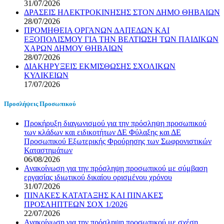
31/07/2026
ΔΡΑΣΕΙΣ ΗΛΕΚΤΡΟΚΙΝΗΣΗΣ ΣΤΟΝ ΔΗΜΟ ΘΗΒΑΙΩΝ
28/07/2026
ΠΡΟΜΗΘΕΙΑ ΟΡΓΑΝΩΝ ΔΑΠΕΔΩΝ ΚΑΙ
ΕΞΟΠΟΛΙΣΜΟΥ ΓΙΑ ΤΗΝ ΒΕΛΤΙΩΣΗ ΤΩΝ ΠΑΙΔΙΚΩΝ
ΧΑΡΩΝ ΔΗΜΟΥ ΘΗΒΑΙΩΝ
28/07/2026
ΔΙΑΚΗΡΥΞΕΙΣ ΕΚΜΙΣΘΩΣΗΣ ΣΧΟΛΙΚΩΝ
ΚΥΛΙΚΕΙΩΝ
17/07/2026
Προσλήψεις Προσωπικού
Προκήρυξη διαγωνισμού για την πρόσληψη προσωπικού
των κλάδων και ειδικοτήτων ΔΕ Φύλαξης και ΔΕ
Προσωπικού Εξωτερικής Φρούρησης των Σωφρονιστικών
Καταστημάτων
06/08/2026
Ανακοίνωση για την πρόσληψη προσωπικού με σύμβαση
εργασίας ιδιωτικού δικαίου ορισμένου χρόνου
31/07/2026
ΠΙΝΑΚΕΣ ΚΑΤΑΤΑΞΗΣ ΚΑΙ ΠΙΝΑΚΕΣ
ΠΡΟΣΛΗΠΤΕΩΝ ΣΟΧ 1/2026
22/07/2026
Ανακοίνωση για την πρόσληψη προσωπικού με σχέση