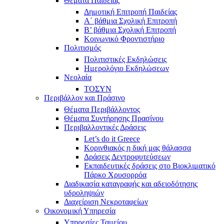
Θέματα Παιδείας
Δημοτική Επιτροπή Παιδείας
Α΄ βάθμια Σχολική Επιτροπή
B’ βάθμια Σχολική Επιτροπή
Κοινωνικό Φροντιστήριο
Πολιτισμός
Πολιτιστικές Εκδηλώσεις
Ημερολόγιο Εκδηλώσεων
Νεολαία
ΤΟΣΥΝ
Περιβάλλον και Πράσινο
Θέματα Περιβάλλοντος
Θέματα Συντήρησης Πρασίνου
Περιβαλλοντικές Δράσεις
Let’s do it Greece
Kορινθιακός η δική μας θάλασσα
Δράσεις Δεντροφυτεύσεων
Εκπαιδευτικές δράσεις στο Βιοκλιματικό
Πάρκο Χρυσορρόα
Διαδικασία καταγραφής και αδειοδότησης
υδροληψιών
Διαχείριση Νεκροταφείων
Οικονομική Υπηρεσία
Υπηρεσίες Ταμείου