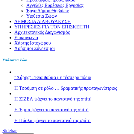
Αγγελίες Ευρέσεως Εργασίας
Έργα Δήμου Θηβαίων
Υιοθεσία Ζώων
ΔΗΜΟΣΙΑ ΔΙΑΒΟΥΛΕΥΣΗ
ΥΠΗΡΕΣΙΕΣ ΓΙΑ ΤΟΝ ΕΠΙΣΚΕΠΤΗ
Αρχιτεκτονικός Διαγωνισμός
Επικοινωνία
Χάρτης Ιστοχώρου
Χρήσιμοι Σύνδεσμοι
Υπόλοιπα Ζώα
“Χάρης” : Ένα θαύμα με τέσσερα πόδια
H Τσούμπη σε ρόλο … δραματικής πρωταγωνίστριας
Η ΖΙΖΕΛ ψάχνει το παντοτινό της σπίτι!
H Έμμα ψάχνει το παντοτινό της σπίτι!
Η Πάολα ψάχνει το παντοτινό της σπίτι!
Sidebar