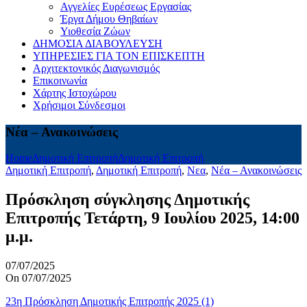
Αγγελίες Ευρέσεως Εργασίας
Έργα Δήμου Θηβαίων
Υιοθεσία Ζώων
ΔΗΜΟΣΙΑ ΔΙΑΒΟΥΛΕΥΣΗ
ΥΠΗΡΕΣΙΕΣ ΓΙΑ ΤΟΝ ΕΠΙΣΚΕΠΤΗ
Αρχιτεκτονικός Διαγωνισμός
Επικοινωνία
Χάρτης Ιστοχώρου
Χρήσιμοι Σύνδεσμοι
Νέα – Ανακοινώσεις
Home
Δημοτική Επιτροπή
Δημοτική Επιτροπή
Δημοτική Επιτροπή
,
Δημοτική Επιτροπή
,
Νεα
,
Νέα – Ανακοινώσεις
Πρόσκληση σύγκλησης Δημοτικής
Επιτροπής Τετάρτη, 9 Ιουλίου 2025, 14:00
μ.μ.
07/07/2025
On 07/07/2025
23η Πρόσκληση Δημοτικής Επιτροπής 2025 (1)