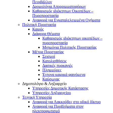
Περιβάλλον
Δρομολόγια Απορριμματοφόρων
Καθαρισμός ιδιόκτητων Οικοπέδων –
Πυροπροστασία
Αναφορά για Εγκαταλελειμμένα Οχήματα
Πολιτική Προστασία
Καιρός
Διάφορα Θέματα
Καθαρισμός ιδιόκτητων οικοπέδων –
πυροπροστασία
Μνημόνια Πολιτικής Προστασίας
Μέτρα Προστασίας
Σεισμοί
Κατολισθήσεις
Δασικές πυρκαγιές
Πλημμύρες
Έντονα καιρικά φαινόμενα
Καύσωνας
Δημοτολόγιο & Ληξιαρχείο
Υπηρεσίες Δημοτικής Κατάστασης
Υπηρεσίες Ληξιαρχείου
Τεχνική Υπηρεσία
Αναφορά για Λακκούβες στο οδικό δίκτυο
Αναφορά για Προβλήματα στον
ηλεκτροφωτισμό