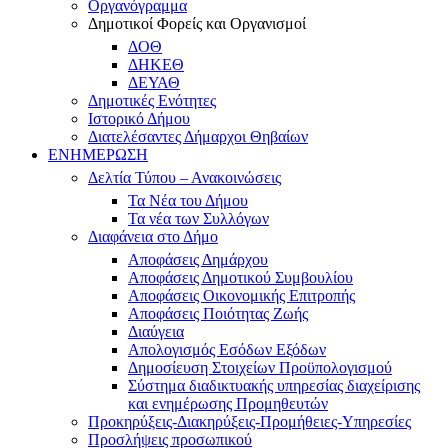
Οργανόγραμμα
Δημοτικοί Φορείς και Οργανισμοί
ΔΟΘ
ΔΗΚΕΘ
ΔΕΥΑΘ
Δημοτικές Ενότητες
Ιστορικό Δήμου
Διατελέσαντες Δήμαρχοι Θηβαίων
ΕΝΗΜΕΡΩΣΗ
Δελτία Τύπου – Ανακοινώσεις
Τα Νέα του Δήμου
Τα νέα των Συλλόγων
Διαφάνεια στο Δήμο
Αποφάσεις Δημάρχου
Αποφάσεις Δημοτικού Συμβουλίου
Αποφάσεις Οικονομικής Επιτροπής
Αποφάσεις Ποιότητας Ζωής
Διαύγεια
Απολογισμός Εσόδων Εξόδων
Δημοσίευση Στοιχείων Προϋπολογισμού
Σύστημα διαδικτυακής υπηρεσίας διαχείρισης
και ενημέρωσης Προμηθευτών
Προκηρύξεις-Διακηρύξεις-Προμήθειες-Υπηρεσίες
Προσλήψεις προσωπικού