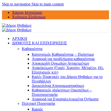
Skip to navigation
Skip to main content
Χάρτης Ιστοχώρου
Χρήσιμοι Σύνδεσμοι
ΑΡΧΙΚΗ
ΔΗΜΟΤΕΣ ΚΑΙ ΕΠΙΧΕΙΡΗΣΕΙΣ
Καθαριότητα
Κανονισμός Καθαριότητας – Πρόστιμα
Αναφορά για προβλήματα καθαριότητας
Αποκομιδή Ογκωδών Αντικειμένων
Ανακύκλωση (Γυαλί, Χαρτόνι, Μέταλλο, Ηλ.
Εξοπλισμός κτλ)
Καλές Πρακτικές του Δήμου Θηβαίων για το
Περιβάλλον
Δρομολόγια Απορριμματοφόρων
Καθαρισμός ιδιόκτητων Οικοπέδων –
Πυροπροστασία
Αναφορά για Εγκαταλελειμμένα Οχήματα
Πολιτική Προστασία
Καιρός