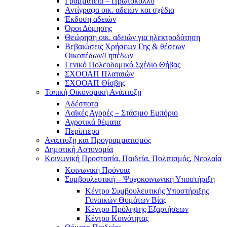
Γραμματεία – Πρωτόκολλο
Αντίγραφα οικ. αδειών και σχέδια
Έκδοση αδειών
Όροι Δόμησης
Θεώρηση οικ. αδειών για ηλεκτροδότηση
Βεβαιώσεις Χρήσεων Γης & θέσεων
Οικοπέδων/Γηπέδων
Γενικό Πολεοδομικό Σχέδιο Θήβας
ΣΧΟΟΑΠ Πλαταιών
ΣΧΟΟΑΠ Θίσβης
Τοπική Οικονομική Ανάπτυξη
Αδέσποτα
Λαϊκές Αγορές – Στάσιμο Εμπόριο
Αγροτικά θέματα
Περίπτερα
Ανάπτυξη και Προγραμματισμός
Δημοτική Αστυνομία
Κοινωνική Προστασία, Παιδεία, Πολιτισμός, Νεολαία
Κοινωνική Πρόνοια
Συμβουλευτική – Ψυχοκοινωνική Υποστήριξη
Κέντρο Συμβουλευτικής Υποστήριξης
Γυναικών Θυμάτων Βίας
Κέντρο Πρόληψης Εξαρτήσεων
Κέντρο Κοινότητας