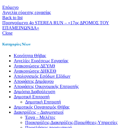
Επόμενο
Αγγελία εύρεσης εργασίας
Back to list
Προηγούμενο
4ο STEREA RUN – «17ος ΔΡΟΜΟΣ ΤΟΥ
ΕΠΑΜΕΙΝΩΝΔΑ»
Close
Κατηγορίες Νέων
Kοινότητα Θήβας
Αγγελίες Ευρέσεως Εργασίας
Ανακοινώσεις ΔΕΥΑΘ
Ανακοινώσεις ΔΗΚΕΘ
Απολογισμός Εσόδων Εξόδων
Αποφάσεις Δημάρχου
Αποφάσεις Οικονομικής Επιτροπής
Δημόσια Διαβούλευση
Δημοτική Επιτροπή
Δημοτική Επιτροπή
Δημοτικός Οργανισμός Θήβας
Διακηρύξεις – Διαγωνισμοί
Έργα – Μελέτες
Προκηρύξεις-Διακηρύξεις-Προμήθειες-Υπηρεσίες
Προσλήψεις προσωπικού