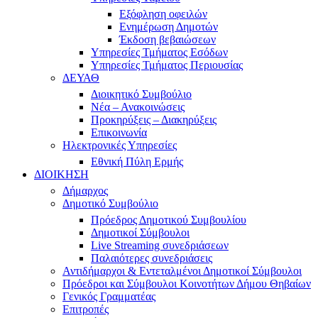
Εξόφληση οφειλών
Ενημέρωση Δημοτών
Έκδοση βεβαιώσεων
Υπηρεσίες Τμήματος Εσόδων
Υπηρεσίες Τμήματος Περιουσίας
ΔΕΥΑΘ
Διοικητικό Συμβούλιο
Νέα – Ανακοινώσεις
Προκηρύξεις – Διακηρύξεις
Επικοινωνία
Ηλεκτρονικές Υπηρεσίες
Εθνική Πύλη Ερμής
ΔΙΟΙΚΗΣΗ
Δήμαρχος
Δημοτικό Συμβούλιο
Πρόεδρος Δημοτικού Συμβουλίου
Δημοτικοί Σύμβουλοι
Live Streaming συνεδριάσεων
Παλαιότερες συνεδριάσεις
Αντιδήμαρχοι & Εντεταλμένοι Δημοτικοί Σύμβουλοι
Πρόεδροι και Σύμβουλοι Κοινοτήτων Δήμου Θηβαίων
Γενικός Γραμματέας
Επιτροπές