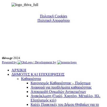
Πολιτική Cookies
Πολιτική Απορρήτου
thiva.gr
2024
Powered by
| Development by
ΑΡΧΙΚΗ
ΔΗΜΟΤΕΣ ΚΑΙ ΕΠΙΧΕΙΡΗΣΕΙΣ
Καθαριότητα
Κανονισμός Καθαριότητας – Πρόστιμα
Αναφορά για προβλήματα καθαριότητας
Αποκομιδή Ογκωδών Αντικειμένων
Ανακύκλωση (Γυαλί, Χαρτόνι, Μέταλλο, Ηλ.
Εξοπλισμός κτλ)
Καλές Πρακτικές του Δήμου Θηβαίων για το