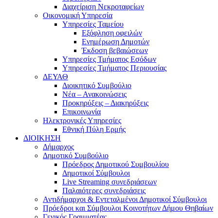
Διαχείριση Νεκροταφείων
Οικονομική Υπηρεσία
Υπηρεσίες Ταμείου
Εξόφληση οφειλών
Ενημέρωση Δημοτών
Έκδοση βεβαιώσεων
Υπηρεσίες Τμήματος Εσόδων
Υπηρεσίες Τμήματος Περιουσίας
ΔΕΥΑΘ
Διοικητικό Συμβούλιο
Νέα – Ανακοινώσεις
Προκηρύξεις – Διακηρύξεις
Επικοινωνία
Ηλεκτρονικές Υπηρεσίες
Εθνική Πύλη Ερμής
ΔΙΟΙΚΗΣΗ
Δήμαρχος
Δημοτικό Συμβούλιο
Πρόεδρος Δημοτικού Συμβουλίου
Δημοτικοί Σύμβουλοι
Live Streaming συνεδριάσεων
Παλαιότερες συνεδριάσεις
Αντιδήμαρχοι & Εντεταλμένοι Δημοτικοί Σύμβουλοι
Πρόεδροι και Σύμβουλοι Κοινοτήτων Δήμου Θηβαίων
Γενικός Γραμματέας