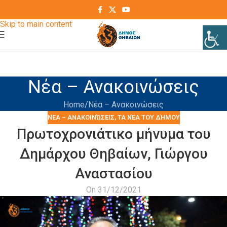
Skip to navigation
Skip to main content
Νέα – Ανακοινώσεις
Home
Νέα – Ανακοινώσεις
ΝΈΑ – ΑΝΑΚΟΙΝΏΣΕΙΣ
,
ΤΑ ΝΈΑ ΤΟΥ ΔΉΜΟΥ
Πρωτοχρονιάτικο μήνυμα του
Δημάρχου Θηβαίων, Γιώργου
Αναστασίου
On 31/12/2021