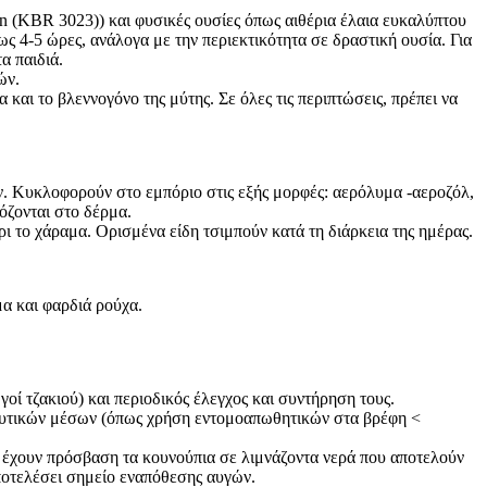
in (KBR 3023)) και φυσικές ουσίες όπως αιθέρια έλαια ευκαλύπτου
 4-5 ώρες, ανάλογα με την περιεκτικότητα σε δραστική ουσία. Για
α παιδιά.
ών.
 και το βλεννογόνο της μύτης. Σε όλες τις περιπτώσεις, πρέπει να
ν. Κυκλοφορούν στο εμπόριο στις εξής μορφές: αερόλυμα -αεροζόλ,
όζονται στο δέρμα.
 το χάραμα. Ορισμένα είδη τσιμπούν κατά τη διάρκεια της ημέρας.
μα και φαρδιά ρούχα.
οί τζακιού) και περιοδικός έλεγχος και συντήρηση τους.
τευτικών μέσων (όπως χρήση εντομοαπωθητικών στα βρέφη <
 έχουν πρόσβαση τα κουνούπια σε λιμνάζοντα νερά που αποτελούν
ποτελέσει σημείο εναπόθεσης αυγών.