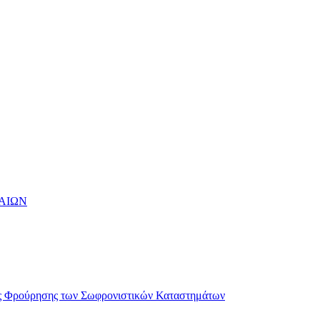
ΑΙΩΝ
ής Φρούρησης των Σωφρονιστικών Καταστημάτων