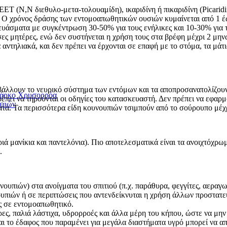
ET (Ν,Ν διεθυλο-μετα-τολουαμίδη), ικαριδίνη ή πικαριδίνη (Picarid
Ο χρόνος δράσης των εντομοαπωθητικών ουσιών κυμαίνεται από 1 έως
υάσματα με συγκέντρωση 30-50% για τους ενήλικες και 10-30% για τ
σες μητέρες, ενώ δεν συστήνεται η χρήση τους στα βρέφη μέχρι 2 μην
ντηλιακά, και δεν πρέπει να έρχονται σε επαφή με το στόμα, τα μάτια
σβάλλουν το νευρικό σύστημα των εντόμων και τα αποπροσανατολίζου
 Πάρκο Χρυσορρόα
έπει να τηρούνται οι οδηγίες του κατασκευαστή. Δεν πρέπει να εφαρμ
ηψιών
τα. Τα περισσότερα είδη κουνουπιών τσιμπούν από το σούρουπο μέχρι
ά μανίκια και παντελόνια). Πιο αποτελεσματικά είναι τα ανοιχτόχρω
.
υπιών) στα ανοίγματα του σπιτιού (π.χ. παράθυρα, φεγγίτες, αεραγωγ
υπιών ή σε περιπτώσεις που αντενδείκνυται η χρήση άλλων προστα
ες σε εντομοαπωθητικό.
ς, παλιά λάστιχα, υδρορροές και άλλα μέρη του κήπου, ώστε να μην
αι το έδαφος που παραμένει για μεγάλα διαστήματα υγρό μπορεί να α