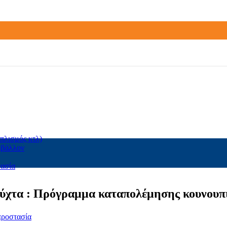
πλισμός κτλ)
ιβάλλον
τασία
νύχτα : Πρόγραμμα καταπολέμησης κουνουπ
προστασία