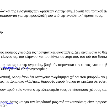
ν και της ενίσχυσης των δράσεων για την ενημέρωση του τοπικού π
παιτούνται για την προφύλαξή του από την ενοχλητική δράση τους.
ς.
 κόσμος γνωρίζει τις πραγματικές διαστάσεις. Δεν είναι μόνο το θέμ
ελονοσίας, του κίτρινου και του δάγκειου πυρετού, του ιού του δυτι
θερμοκρασίας και της υγρασίας, βοηθούν σημαντικά την επιτάχυνση το
 Δικαιολογητικά)
 3000 γνωστά είδη παγκοσμίως.
αντική, δεδομένου ότι υπάρχουν αναρίθμητοι χώροι που μπορούν να
ως πιατάκια από γλάστρες, διαρροές νερού ή ανοιχτά φρεάτια σε εσωτε
ηθούν αφού βρίσκονται στην πλειοψηφία τους σε ιδιωτικούς χώρους κ
ησης, όπως και για την θωράκισή μας από τα κουνούπια, είναι η προ
/Γηπέδων
 αυλή.