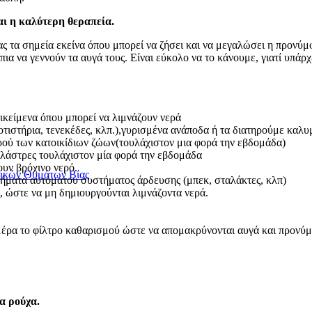
αι η καλύτερη θεραπεία.
α σημεία εκείνα όπου μπορεί να ζήσει και να μεγαλώσει η προνύμφη
ια να γεννούν τα αυγά τους. Είναι εύκολο να το κάνουμε, γιατί υπάρχ
τικείμενα όπου μπορεί να λιμνάζουν νερά
οτιστήρια, τενεκέδες, κλπ.),γυρισμένα ανάποδα ή τα διατηρούμε καλ
ρού των κατοικίδιων ζώων(τουλάχιστον μια φορά την εβδομάδα)
γλάστρες τουλάχιστον μία φορά την εβδομάδα
υν βρόχινο νερό.
αικών Θυμάτων Βίας
ήματα αυτόματου συστήματος άρδευσης (μπεκ, σταλάκτες, κλπ)
, ώστε να μη δημιουργούνται λιμνάζοντα νερά.
ε μέρα το φίλτρο καθαρισμού ώστε να απομακρύνονται αυγά και προνύ
α ρούχα.