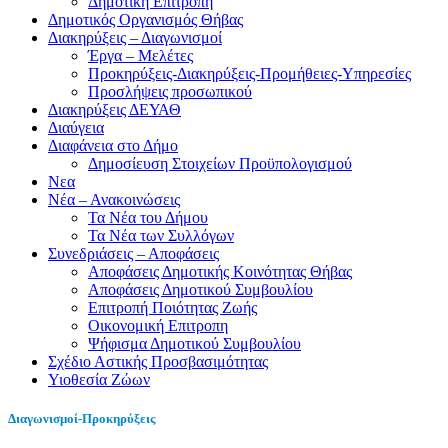
Δημοτική Επιτροπή
Δημοτικός Οργανισμός Θήβας
Διακηρύξεις – Διαγωνισμοί
Έργα – Μελέτες
Προκηρύξεις-Διακηρύξεις-Προμήθειες-Υπηρεσίες
Προσλήψεις προσωπικού
Διακηρύξεις ΔΕΥΑΘ
Διαύγεια
Διαφάνεια στο Δήμο
Δημοσίευση Στοιχείων Προϋπολογισμού
Νεα
Νέα – Ανακοινώσεις
Τα Νέα του Δήμου
Τα Νέα των Συλλόγων
Συνεδριάσεις – Αποφάσεις
Αποφάσεις Δημοτικής Κοινότητας Θήβας
Αποφάσεις Δημοτικού Συμβουλίου
Επιτροπή Ποιότητας Ζωής
Οικονομική Επιτροπη
Ψήφισμα Δημοτικού Συμβουλίου
Σχέδιο Αστικής Προσβασιμότητας
Υιοθεσία Ζώων
Διαγωνισμοί-Προκηρύξεις