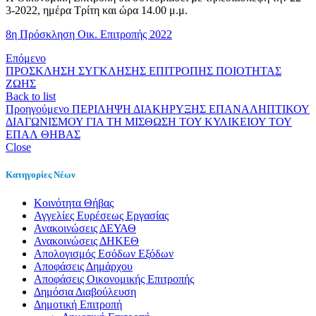
3-2022, ημέρα Τρίτη και ώρα 14.00 μ.μ.
8η Πρόσκληση Οικ. Επιτροπής 2022
Επόμενο
ΠΡΟΣΚΛΗΣΗ ΣΥΓΚΛΗΣΗΣ ΕΠΙΤΡΟΠΗΣ ΠΟΙΟΤΗΤΑΣ
ΖΩΗΣ
Back to list
Προηγούμενο
ΠΕΡΙΛΗΨΗ ΔΙΑΚΗΡΥΞΗΣ ΕΠΑΝΑΛΗΠΤΙΚΟΥ
ΔΙΑΓΩΝΙΣΜΟΥ ΓΙΑ ΤΗ ΜΙΣΘΩΣΗ ΤΟΥ ΚΥΛΙΚΕΙΟΥ ΤΟΥ
ΕΠΑΛ ΘΗΒΑΣ
Close
Κατηγορίες Νέων
Kοινότητα Θήβας
Αγγελίες Ευρέσεως Εργασίας
Ανακοινώσεις ΔΕΥΑΘ
Ανακοινώσεις ΔΗΚΕΘ
Απολογισμός Εσόδων Εξόδων
Αποφάσεις Δημάρχου
Αποφάσεις Οικονομικής Επιτροπής
Δημόσια Διαβούλευση
Δημοτική Επιτροπή