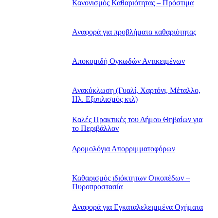
Κανονισμός Καθαριότητας – Πρόστιμα
Αναφορά για προβλήματα καθαριότητας
Αποκομιδή Ογκωδών Αντικειμένων
Ανακύκλωση (Γυαλί, Χαρτόνι, Μέταλλο,
Ηλ. Εξοπλισμός κτλ)
Καλές Πρακτικές του Δήμου Θηβαίων για
το Περιβάλλον
Δρομολόγια Απορριμματοφόρων
Καθαρισμός ιδιόκτητων Οικοπέδων –
Πυροπροστασία
Αναφορά για Εγκαταλελειμμένα Οχήματα