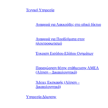
Τεχνική Υπηρεσία
Αναφορά για Λακκούβες στο οδικό δίκτυο
Αναφορά για Προβλήματα στον
ηλεκτροφωτισμό
Έγκριση Εισόδου-Εξόδου Οχημάτων
Παραχώρηση θέσης στάθμευσης ΑΜΕΑ
(Αίτηση – Δικαιολογητικά)
Άδειες Εκσκαφής (Αίτηση –
Δικαιολογητικά)
Υπηρεσία Δόμησης