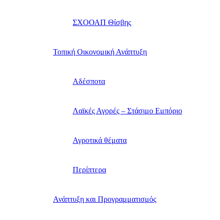
ΣΧΟΟΑΠ Θίσβης
Τοπική Οικονομική Ανάπτυξη
Αδέσποτα
Λαϊκές Αγορές – Στάσιμο Εμπόριο
Αγροτικά θέματα
Περίπτερα
Ανάπτυξη και Προγραμματισμός