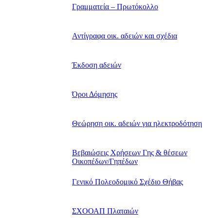
Γραμματεία – Πρωτόκολλο
Αντίγραφα οικ. αδειών και σχέδια
Έκδοση αδειών
Όροι Δόμησης
Θεώρηση οικ. αδειών για ηλεκτροδότηση
Βεβαιώσεις Χρήσεων Γης & θέσεων
Οικοπέδων/Γηπέδων
Γενικό Πολεοδομικό Σχέδιο Θήβας
ΣΧΟΟΑΠ Πλαταιών