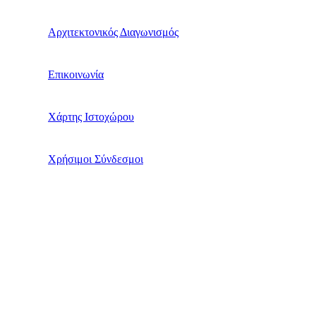
Αρχιτεκτονικός Διαγωνισμός
Επικοινωνία
Χάρτης Ιστοχώρου
Χρήσιμοι Σύνδεσμοι
Υπόλοιπα Ζώα
“Χάρης” : Ένα θαύμα με τέσσερα πόδια
H Τσούμπη σε ρόλο … δραματικής πρωταγωνίστριας