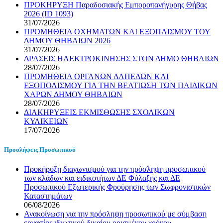
ΠΡΟΚΗΡΥΞΗ Παραδοσιακής Εμποροπανήγυρης Θήβας
2026 (ID 1093)
31/07/2026
ΠΡΟΜΗΘΕΙΑ ΟΧΗΜΑΤΩΝ ΚΑΙ ΕΞΟΠΛΙΣΜΟΥ ΤΟΥ
ΔΗΜΟΥ ΘΗΒΑΙΩΝ 2026
31/07/2026
ΔΡΑΣΕΙΣ ΗΛΕΚΤΡΟΚΙΝΗΣΗΣ ΣΤΟΝ ΔΗΜΟ ΘΗΒΑΙΩΝ
28/07/2026
ΠΡΟΜΗΘΕΙΑ ΟΡΓΑΝΩΝ ΔΑΠΕΔΩΝ ΚΑΙ
ΕΞΟΠΟΛΙΣΜΟΥ ΓΙΑ ΤΗΝ ΒΕΛΤΙΩΣΗ ΤΩΝ ΠΑΙΔΙΚΩΝ
ΧΑΡΩΝ ΔΗΜΟΥ ΘΗΒΑΙΩΝ
28/07/2026
ΔΙΑΚΗΡΥΞΕΙΣ ΕΚΜΙΣΘΩΣΗΣ ΣΧΟΛΙΚΩΝ
ΚΥΛΙΚΕΙΩΝ
17/07/2026
Προσλήψεις Προσωπικού
Προκήρυξη διαγωνισμού για την πρόσληψη προσωπικού
των κλάδων και ειδικοτήτων ΔΕ Φύλαξης και ΔΕ
Προσωπικού Εξωτερικής Φρούρησης των Σωφρονιστικών
Καταστημάτων
06/08/2026
Ανακοίνωση για την πρόσληψη προσωπικού με σύμβαση
εργασίας ιδιωτικού δικαίου ορισμένου χρόνου