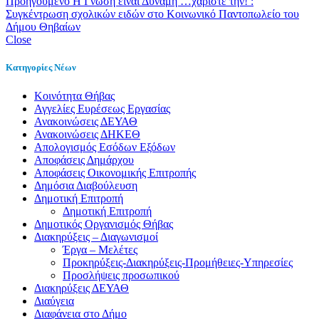
Προηγούμενο
Η Γνώση είναι Δύναμη …χαρίστε την! :
Συγκέντρωση σχολικών ειδών στο Κοινωνικό Παντοπωλείο του
Δήμου Θηβαίων
Close
Κατηγορίες Νέων
Kοινότητα Θήβας
Αγγελίες Ευρέσεως Εργασίας
Ανακοινώσεις ΔΕΥΑΘ
Ανακοινώσεις ΔΗΚΕΘ
Απολογισμός Εσόδων Εξόδων
Αποφάσεις Δημάρχου
Αποφάσεις Οικονομικής Επιτροπής
Δημόσια Διαβούλευση
Δημοτική Επιτροπή
Δημοτική Επιτροπή
Δημοτικός Οργανισμός Θήβας
Διακηρύξεις – Διαγωνισμοί
Έργα – Μελέτες
Προκηρύξεις-Διακηρύξεις-Προμήθειες-Υπηρεσίες
Προσλήψεις προσωπικού
Διακηρύξεις ΔΕΥΑΘ
Διαύγεια
Διαφάνεια στο Δήμο