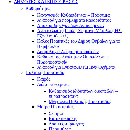
ΔΗΜΟΤΕΣ ΚΑΙ ΕΠΙΧΕΙΡΗΣΕΙΣ
Καθαριότητα
Κανονισμός Καθαριότητας – Πρόστιμα
Αναφορά για προβλήματα καθαριότητας
Αποκομιδή Ογκωδών Αντικειμένων
Ανακύκλωση (Γυαλί, Χαρτόνι, Μέταλλο, Ηλ.
Εξοπλισμός κτλ)
Καλές Πρακτικές του Δήμου Θηβαίων για το
Περιβάλλον
Δρομολόγια Απορριμματοφόρων
Καθαρισμός ιδιόκτητων Οικοπέδων –
Πυροπροστασία
Αναφορά για Εγκαταλελειμμένα Οχήματα
Πολιτική Προστασία
Καιρός
Διάφορα Θέματα
Καθαρισμός ιδιόκτητων οικοπέδων –
πυροπροστασία
Μνημόνια Πολιτικής Προστασίας
Μέτρα Προστασίας
Σεισμοί
Κατολισθήσεις
Δασικές πυρκαγιές
Πλημμύρες