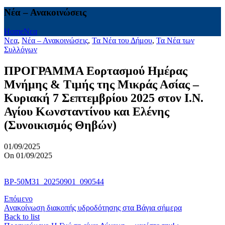
Νέα – Ανακοινώσεις
Home
Νεα
Νεα
,
Νέα – Ανακοινώσεις
,
Τα Νέα του Δήμου
,
Τα Νέα των
Συλλόγων
ΠΡΟΓΡΑΜΜΑ Εορτασμού Ημέρας
Μνήμης & Τιμής της Μικράς Ασίας –
Κυριακή 7 Σεπτεμβρίου 2025 στον Ι.Ν.
Αγίου Κωνσταντίνου και Ελένης
(Συνοικισμός Θηβών)
01/09/2025
On 01/09/2025
BP-50M31_20250901_090544
Επόμενο
Ανακοίνωση διακοπής υδροδότησης στα Βάγια σήμερα
Back to list