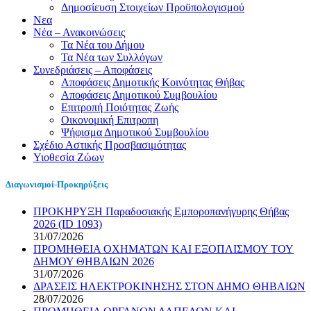
Δημοσίευση Στοιχείων Προϋπολογισμού
Νεα
Νέα – Ανακοινώσεις
Τα Νέα του Δήμου
Τα Νέα των Συλλόγων
Συνεδριάσεις – Αποφάσεις
Αποφάσεις Δημοτικής Κοινότητας Θήβας
Αποφάσεις Δημοτικού Συμβουλίου
Επιτροπή Ποιότητας Ζωής
Οικονομική Επιτροπη
Ψήφισμα Δημοτικού Συμβουλίου
Σχέδιο Αστικής Προσβασιμότητας
Υιοθεσία Ζώων
Διαγωνισμοί-Προκηρύξεις
ΠΡΟΚΗΡΥΞΗ Παραδοσιακής Εμποροπανήγυρης Θήβας
2026 (ID 1093)
31/07/2026
ΠΡΟΜΗΘΕΙΑ ΟΧΗΜΑΤΩΝ ΚΑΙ ΕΞΟΠΛΙΣΜΟΥ ΤΟΥ
ΔΗΜΟΥ ΘΗΒΑΙΩΝ 2026
31/07/2026
ΔΡΑΣΕΙΣ ΗΛΕΚΤΡΟΚΙΝΗΣΗΣ ΣΤΟΝ ΔΗΜΟ ΘΗΒΑΙΩΝ
28/07/2026