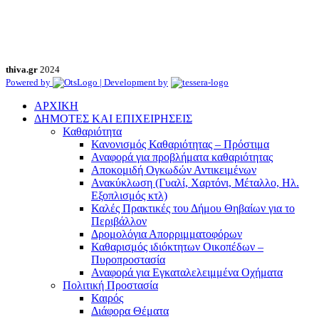
thiva.gr
2024
Powered by
| Development by
ΑΡΧΙΚΗ
ΔΗΜΟΤΕΣ ΚΑΙ ΕΠΙΧΕΙΡΗΣΕΙΣ
Καθαριότητα
Κανονισμός Καθαριότητας – Πρόστιμα
Αναφορά για προβλήματα καθαριότητας
Αποκομιδή Ογκωδών Αντικειμένων
Ανακύκλωση (Γυαλί, Χαρτόνι, Μέταλλο, Ηλ.
Εξοπλισμός κτλ)
Καλές Πρακτικές του Δήμου Θηβαίων για το
Περιβάλλον
Δρομολόγια Απορριμματοφόρων
Καθαρισμός ιδιόκτητων Οικοπέδων –
Πυροπροστασία
Αναφορά για Εγκαταλελειμμένα Οχήματα
Πολιτική Προστασία
Καιρός
Διάφορα Θέματα