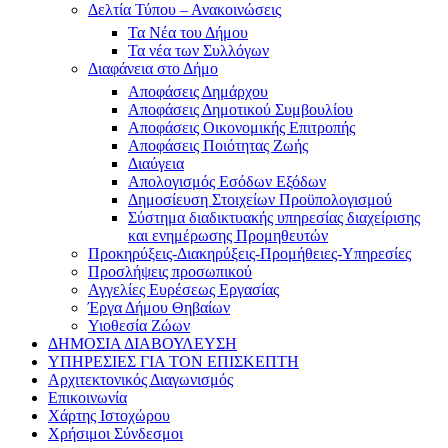
Δελτία Τύπου – Ανακοινώσεις
Τα Νέα του Δήμου
Τα νέα των Συλλόγων
Διαφάνεια στο Δήμο
Αποφάσεις Δημάρχου
Αποφάσεις Δημοτικού Συμβουλίου
Αποφάσεις Οικονομικής Επιτροπής
Αποφάσεις Ποιότητας Ζωής
Διαύγεια
Απολογισμός Εσόδων Εξόδων
Δημοσίευση Στοιχείων Προϋπολογισμού
Σύστημα διαδικτυακής υπηρεσίας διαχείρισης
και ενημέρωσης Προμηθευτών
Προκηρύξεις-Διακηρύξεις-Προμήθειες-Υπηρεσίες
Προσλήψεις προσωπικού
Αγγελίες Ευρέσεως Εργασίας
Έργα Δήμου Θηβαίων
Υιοθεσία Ζώων
ΔΗΜΟΣΙΑ ΔΙΑΒΟΥΛΕΥΣΗ
ΥΠΗΡΕΣΙΕΣ ΓΙΑ ΤΟΝ ΕΠΙΣΚΕΠΤΗ
Αρχιτεκτονικός Διαγωνισμός
Επικοινωνία
Χάρτης Ιστοχώρου
Χρήσιμοι Σύνδεσμοι