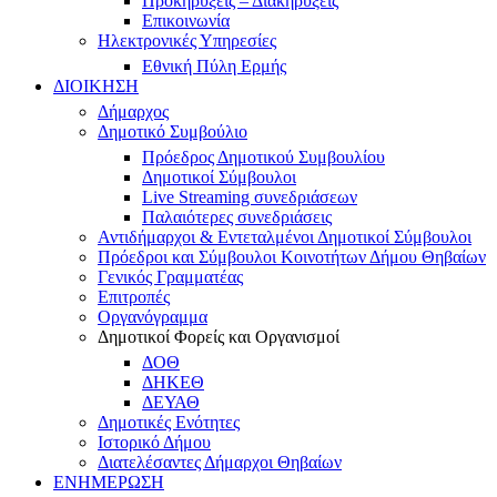
Προκηρύξεις – Διακηρύξεις
Επικοινωνία
Ηλεκτρονικές Υπηρεσίες
Εθνική Πύλη Ερμής
ΔΙΟΙΚΗΣΗ
Δήμαρχος
Δημοτικό Συμβούλιο
Πρόεδρος Δημοτικού Συμβουλίου
Δημοτικοί Σύμβουλοι
Live Streaming συνεδριάσεων
Παλαιότερες συνεδριάσεις
Αντιδήμαρχοι & Εντεταλμένοι Δημοτικοί Σύμβουλοι
Πρόεδροι και Σύμβουλοι Κοινοτήτων Δήμου Θηβαίων
Γενικός Γραμματέας
Επιτροπές
Οργανόγραμμα
Δημοτικοί Φορείς και Οργανισμοί
ΔΟΘ
ΔΗΚΕΘ
ΔΕΥΑΘ
Δημοτικές Ενότητες
Ιστορικό Δήμου
Διατελέσαντες Δήμαρχοι Θηβαίων
ΕΝΗΜΕΡΩΣΗ