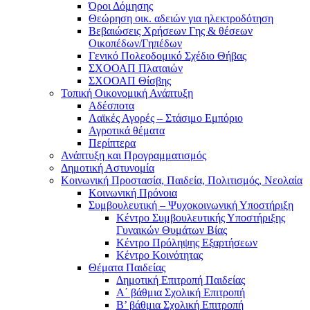
Όροι Δόμησης
Θεώρηση οικ. αδειών για ηλεκτροδότηση
Βεβαιώσεις Χρήσεων Γης & θέσεων
Οικοπέδων/Γηπέδων
Γενικό Πολεοδομικό Σχέδιο Θήβας
ΣΧΟΟΑΠ Πλαταιών
ΣΧΟΟΑΠ Θίσβης
Τοπική Οικονομική Ανάπτυξη
Αδέσποτα
Λαϊκές Αγορές – Στάσιμο Εμπόριο
Αγροτικά θέματα
Περίπτερα
Ανάπτυξη και Προγραμματισμός
Δημοτική Αστυνομία
Κοινωνική Προστασία, Παιδεία, Πολιτισμός, Νεολαία
Κοινωνική Πρόνοια
Συμβουλευτική – Ψυχοκοινωνική Υποστήριξη
Κέντρο Συμβουλευτικής Υποστήριξης
Γυναικών Θυμάτων Βίας
Κέντρο Πρόληψης Εξαρτήσεων
Κέντρο Κοινότητας
Θέματα Παιδείας
Δημοτική Επιτροπή Παιδείας
Α΄ βάθμια Σχολική Επιτροπή
B’ βάθμια Σχολική Επιτροπή