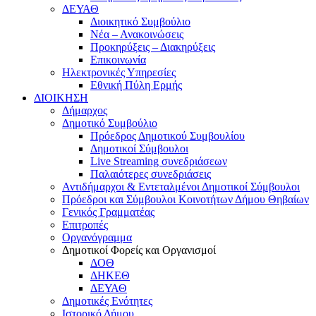
ΔΕΥΑΘ
Διοικητικό Συμβούλιο
Νέα – Ανακοινώσεις
Προκηρύξεις – Διακηρύξεις
Επικοινωνία
Ηλεκτρονικές Υπηρεσίες
Εθνική Πύλη Ερμής
ΔΙΟΙΚΗΣΗ
Δήμαρχος
Δημοτικό Συμβούλιο
Πρόεδρος Δημοτικού Συμβουλίου
Δημοτικοί Σύμβουλοι
Live Streaming συνεδριάσεων
Παλαιότερες συνεδριάσεις
Αντιδήμαρχοι & Εντεταλμένοι Δημοτικοί Σύμβουλοι
Πρόεδροι και Σύμβουλοι Κοινοτήτων Δήμου Θηβαίων
Γενικός Γραμματέας
Επιτροπές
Οργανόγραμμα
Δημοτικοί Φορείς και Οργανισμοί
ΔΟΘ
ΔΗΚΕΘ
ΔΕΥΑΘ
Δημοτικές Ενότητες
Ιστορικό Δήμου