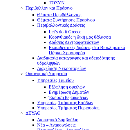
ΤΟΣΥΝ
Περιβάλλον και Πράσινο
Θέματα Περιβάλλοντος
Θέματα Συντήρησης Πρασίνου
Περιβαλλοντικές Δράσεις
Let’s do it Greece
Kορινθιακός η δική μας θάλασσα
Δράσεις Δεντροφυτεύσεων
Εκπαιδευτικές δράσεις στο Βιοκλιματικό
Πάρκο Χρυσορρόα
Διαδικασία καταγραφής και αδειοδότησης
υδροληψιών
Διαχείριση Νεκροταφείων
Οικονομική Υπηρεσία
Υπηρεσίες Ταμείου
Εξόφληση οφειλών
Ενημέρωση Δημοτών
Έκδοση βεβαιώσεων
Υπηρεσίες Τμήματος Εσόδων
Υπηρεσίες Τμήματος Περιουσίας
ΔΕΥΑΘ
Διοικητικό Συμβούλιο
Νέα – Ανακοινώσεις