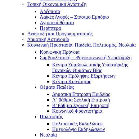
Τοπική Οικονομική Ανάπτυξη
Αδέσποτα
Λαϊκές Αγορές – Στάσιμο Εμπόριο
Αγροτικά θέματα
Περίπτερα
Ανάπτυξη και Προγραμματισμός
Δημοτική Αστυνομία
Κοινωνική Προστασία, Παιδεία, Πολιτισμός, Νεολαία
Κοινωνική Πρόνοια
Συμβουλευτική – Ψυχοκοινωνική Υποστήριξη
Κέντρο Συμβουλευτικής Υποστήριξης
Γυναικών Θυμάτων Βίας
Κέντρο Πρόληψης Εξαρτήσεων
Κέντρο Κοινότητας
Θέματα Παιδείας
Δημοτική Επιτροπή Παιδείας
Α΄ βάθμια Σχολική Επιτροπή
B’ βάθμια Σχολική Επιτροπή
Κοινωνικό Φροντιστήριο
Πολιτισμός
Πολιτιστικές Εκδηλώσεις
Ημερολόγιο Εκδηλώσεων
Νεολαία