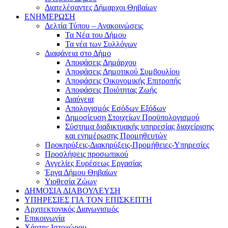
Διατελέσαντες Δήμαρχοι Θηβαίων
ΕΝΗΜΕΡΩΣΗ
Δελτία Τύπου – Ανακοινώσεις
Τα Νέα του Δήμου
Τα νέα των Συλλόγων
Διαφάνεια στο Δήμο
Αποφάσεις Δημάρχου
Αποφάσεις Δημοτικού Συμβουλίου
Αποφάσεις Οικονομικής Επιτροπής
Αποφάσεις Ποιότητας Ζωής
Διαύγεια
Απολογισμός Εσόδων Εξόδων
Δημοσίευση Στοιχείων Προϋπολογισμού
Σύστημα διαδικτυακής υπηρεσίας διαχείρισης
και ενημέρωσης Προμηθευτών
Προκηρύξεις-Διακηρύξεις-Προμήθειες-Υπηρεσίες
Προσλήψεις προσωπικού
Αγγελίες Ευρέσεως Εργασίας
Έργα Δήμου Θηβαίων
Υιοθεσία Ζώων
ΔΗΜΟΣΙΑ ΔΙΑΒΟΥΛΕΥΣΗ
ΥΠΗΡΕΣΙΕΣ ΓΙΑ ΤΟΝ ΕΠΙΣΚΕΠΤΗ
Αρχιτεκτονικός Διαγωνισμός
Επικοινωνία
Χάρτης Ιστοχώρου