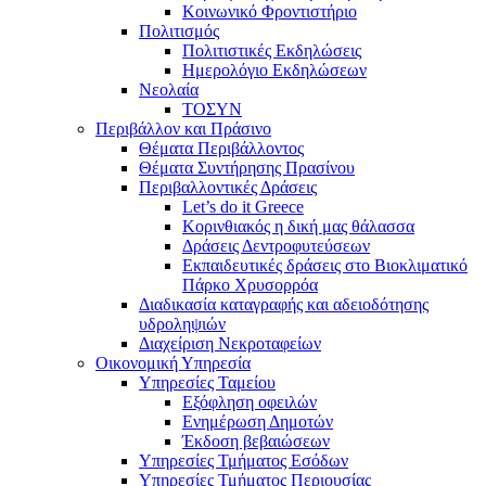
Κοινωνικό Φροντιστήριο
Πολιτισμός
Πολιτιστικές Εκδηλώσεις
Ημερολόγιο Εκδηλώσεων
Νεολαία
ΤΟΣΥΝ
Περιβάλλον και Πράσινο
Θέματα Περιβάλλοντος
Θέματα Συντήρησης Πρασίνου
Περιβαλλοντικές Δράσεις
Let’s do it Greece
Kορινθιακός η δική μας θάλασσα
Δράσεις Δεντροφυτεύσεων
Εκπαιδευτικές δράσεις στο Βιοκλιματικό
Πάρκο Χρυσορρόα
Διαδικασία καταγραφής και αδειοδότησης
υδροληψιών
Διαχείριση Νεκροταφείων
Οικονομική Υπηρεσία
Υπηρεσίες Ταμείου
Εξόφληση οφειλών
Ενημέρωση Δημοτών
Έκδοση βεβαιώσεων
Υπηρεσίες Τμήματος Εσόδων
Υπηρεσίες Τμήματος Περιουσίας