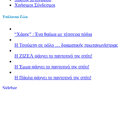
Χρήσιμοι Σύνδεσμοι
Υπόλοιπα Ζώα
“Χάρης” : Ένα θαύμα με τέσσερα πόδια
H Τσούμπη σε ρόλο … δραματικής πρωταγωνίστριας
Η ΖΙΖΕΛ ψάχνει το παντοτινό της σπίτι!
H Έμμα ψάχνει το παντοτινό της σπίτι!
Η Πάολα ψάχνει το παντοτινό της σπίτι!
Sidebar
Κλείσιμο
Font Resize
A-
A+
Επαναφορά
Contrast
Choose color