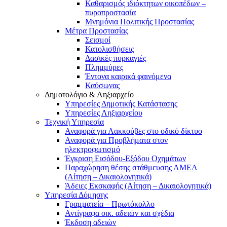
Καθαρισμός ιδιόκτητων οικοπέδων –
πυροπροστασία
Μνημόνια Πολιτικής Προστασίας
Μέτρα Προστασίας
Σεισμοί
Κατολισθήσεις
Δασικές πυρκαγιές
Πλημμύρες
Έντονα καιρικά φαινόμενα
Καύσωνας
Δημοτολόγιο & Ληξιαρχείο
Υπηρεσίες Δημοτικής Κατάστασης
Υπηρεσίες Ληξιαρχείου
Τεχνική Υπηρεσία
Αναφορά για Λακκούβες στο οδικό δίκτυο
Αναφορά για Προβλήματα στον
ηλεκτροφωτισμό
Έγκριση Εισόδου-Εξόδου Οχημάτων
Παραχώρηση θέσης στάθμευσης ΑΜΕΑ
(Αίτηση – Δικαιολογητικά)
Άδειες Εκσκαφής (Αίτηση – Δικαιολογητικά)
Υπηρεσία Δόμησης
Γραμματεία – Πρωτόκολλο
Αντίγραφα οικ. αδειών και σχέδια
Έκδοση αδειών