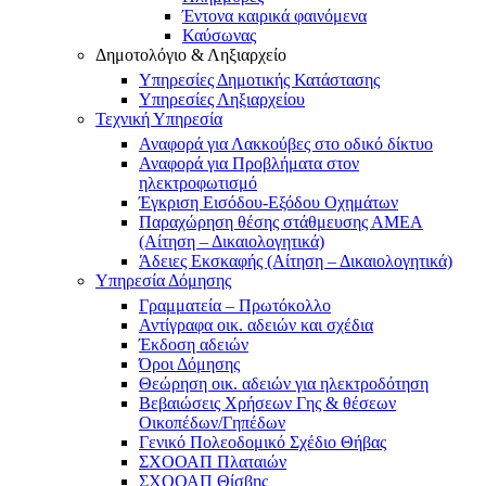
Έντονα καιρικά φαινόμενα
Καύσωνας
Δημοτολόγιο & Ληξιαρχείο
Υπηρεσίες Δημοτικής Κατάστασης
Υπηρεσίες Ληξιαρχείου
Τεχνική Υπηρεσία
Αναφορά για Λακκούβες στο οδικό δίκτυο
Αναφορά για Προβλήματα στον
ηλεκτροφωτισμό
Έγκριση Εισόδου-Εξόδου Οχημάτων
Παραχώρηση θέσης στάθμευσης ΑΜΕΑ
(Αίτηση – Δικαιολογητικά)
Άδειες Εκσκαφής (Αίτηση – Δικαιολογητικά)
Υπηρεσία Δόμησης
Γραμματεία – Πρωτόκολλο
Αντίγραφα οικ. αδειών και σχέδια
Έκδοση αδειών
Όροι Δόμησης
Θεώρηση οικ. αδειών για ηλεκτροδότηση
Βεβαιώσεις Χρήσεων Γης & θέσεων
Οικοπέδων/Γηπέδων
Γενικό Πολεοδομικό Σχέδιο Θήβας
ΣΧΟΟΑΠ Πλαταιών
ΣΧΟΟΑΠ Θίσβης