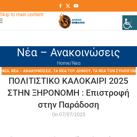
Skip to navigation
Skip to main content
Νέα – Ανακοινώσεις
Home
Νεα
ΝΕΑ
,
ΝΈΑ – ΑΝΑΚΟΙΝΏΣΕΙΣ
,
ΤΑ ΝΈΑ ΤΟΥ ΔΉΜΟΥ
,
ΤΑ ΝΈΑ ΤΩΝ ΣΥΛΛΌΓΩΝ
ΠΟΛΙΤΙΣΤΙΚΟ ΚΑΛΟΚΑΙΡΙ 2025
ΣΤΗΝ ΞΗΡΟΝΟΜΗ : Επιστροφή
στην Παράδοση
On 07/07/2025