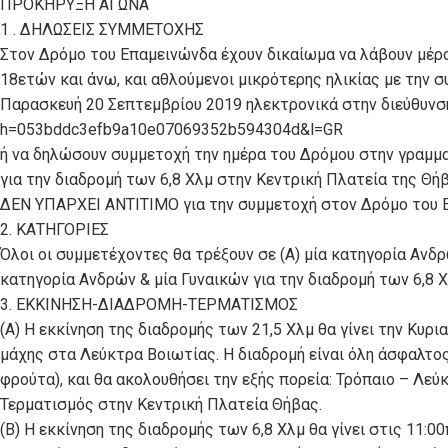
ΠΡΟΚΗΡΥΞΗ ΑΓΩΝΑ
1 . ΔΗΛΩΣΕΙΣ ΣΥΜΜΕΤΟΧΗΣ
Στον Δρόμο του Επαμεινώνδα έχουν δικαίωμα να λάβουν μέρος
18ετών και άνω, και αθλούμενοι μικρότερης ηλικίας με την
Παρασκευή 20 Σεπτεμβρίου 2019 ηλεκτρονικά στην διεύθυνση ht
h=053bddc3efb9a10e07069352b594304d&l=GR
ή να δηλώσουν συμμετοχή την ημέρα του Δρόμου στην γραμματ
για την διαδρομή των 6,8 Χλμ στην Κεντρική Πλατεία της Θήβ
ΔΕΝ ΥΠΑΡΧΕΙ ΑΝΤΙΤΙΜΟ για την συμμετοχή στον Δρόμο του 
2. ΚΑΤΗΓΟΡΙΕΣ
Όλοι οι συμμετέχοντες θα τρέξουν σε (Α) μία κατηγορία Ανδρώ
κατηγορία Ανδρών & μία Γυναικών για την διαδρομή των 6,8 Χ
3. ΕΚΚΙΝΗΣΗ-ΔΙΑΔΡΟΜΗ-ΤΕΡΜΑΤΙΣΜΟΣ
(Α) Η εκκίνηση της διαδρομής των 21,5 Χλμ θα γίνει την Κυρι
μάχης στα Λεύκτρα Βοιωτίας. Η διαδρομή είναι όλη άσφαλτος 
φρούτα), και θα ακολουθήσει την εξής πορεία: Τρόπαιο – Λε
Τερματισμός στην Κεντρική Πλατεία Θήβας.
(Β) Η εκκίνηση της διαδρομής των 6,8 Χλμ θα γίνει στις 11:0