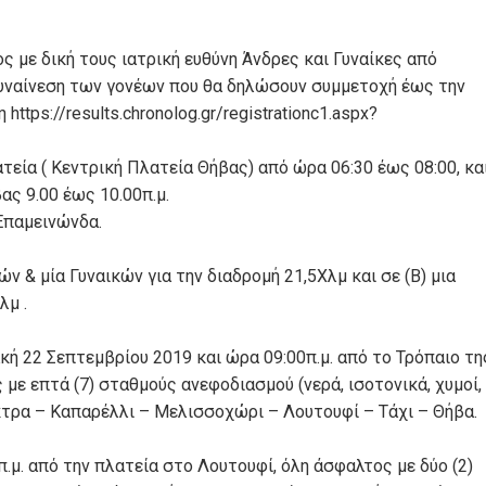
 με δική τους ιατρική ευθύνη Άνδρες και Γυναίκες από
 συναίνεση των γονέων που θα δηλώσουν συμμετοχή έως την
tps://results.chronolog.gr/registrationc1.aspx?
εία ( Κεντρική Πλατεία Θήβας) από ώρα 06:30 έως 08:00, κα
ας 9.00 έως 10.00π.μ.
Επαμεινώνδα.
ν & μία Γυναικών για την διαδρομή 21,5Χλμ και σε (Β) μια
λμ .
ακή 22 Σεπτεμβρίου 2019 και ώρα 09:00π.μ. από το Τρόπαιο τη
με επτά (7) σταθμούς ανεφοδιασμού (νερά, ισοτονικά, χυμοί,
ύκτρα – Καπαρέλλι – Μελισσοχώρι – Λουτουφί – Τάχι – Θήβα.
0π.μ. από την πλατεία στο Λουτουφί, όλη άσφαλτος με δύο (2)