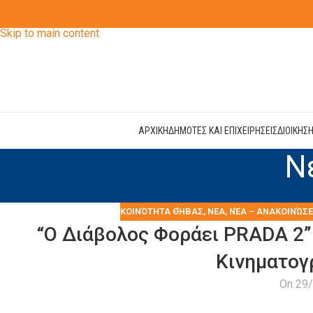
Skip to navigation
Skip to main content
ΑΡΧΙΚΗ
ΔΗΜΟΤΕΣ ΚΑΙ ΕΠΙΧΕΙΡΗΣΕΙΣ
ΔΙΟΙΚΗΣ
Ν
KΟΙΝΌΤΗΤΑ ΘΉΒΑΣ
,
ΝΕΑ
,
ΝΈΑ – ΑΝΑΚΟΙΝΏΣΕ
“Ο Διάβολος Φοράει PRADA 2” 
Κινηματογ
On 29