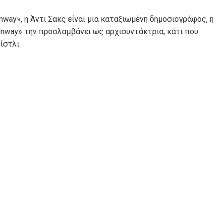
nway», η Άντι Σακς είναι μια καταξιωμένη δημοσιογράφος, η
Runway» την προσλαμβάνει ως αρχισυντάκτρια, κάτι που
ίστλι.