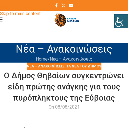
Skip to navigation
Skip to main content
Νέα – Ανακοινώσεις
Home
Νέα – Ανακοινώσεις
ΝΈΑ – ΑΝΑΚΟΙΝΏΣΕΙΣ
,
ΤΑ ΝΈΑ ΤΟΥ ΔΉΜΟΥ
Ο Δήμος Θηβαίων συγκεντρώνει
είδη πρώτης ανάγκης για τους
πυρόπληκτους της Εύβοιας
On 08/08/2021