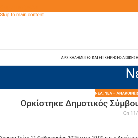
Skip to navigation
Skip to main content
ΑΡΧΙΚΗ
ΔΗΜΟΤΕΣ ΚΑΙ ΕΠΙΧΕΙΡΗΣΕΙΣ
ΔΙΟΙΚΗΣ
Ν
ΝΕΑ
,
ΝΈΑ – ΑΝΑΚΟΙΝΏ
Ορκίστηκε Δημοτικός Σύμβο
On 11
Σήμερα Τρίτη 11 Φεβρουαρίου 2025 στις 10:00 π.μ. ο Δημήτρ