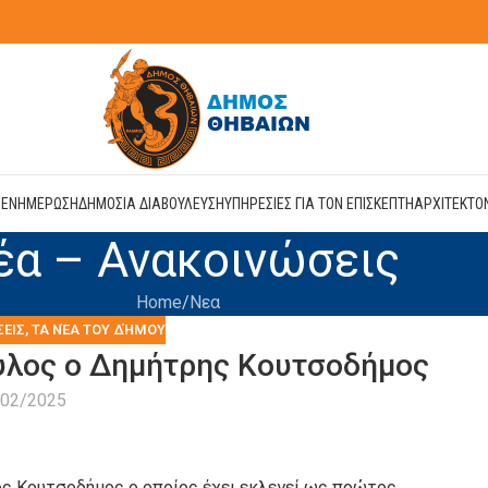
Η
ΕΝΗΜΕΡΩΣΗ
ΔΗΜΟΣΙΑ ΔΙΑΒΟΥΛΕΥΣΗ
ΥΠΗΡΕΣΙΕΣ ΓΙΑ ΤΟΝ ΕΠΙΣΚΕΠΤΗ
ΑΡΧΙΤΕΚΤΟ
έα – Ανακοινώσεις
Home
Νεα
ΣΕΙΣ
,
ΤΑ ΝΈΑ ΤΟΥ ΔΉΜΟΥ
υλος ο Δημήτρης Κουτσοδήμος
/02/2025
ιος Κουτσοδήμος ο οποίος έχει εκλεγεί ως πρώτος