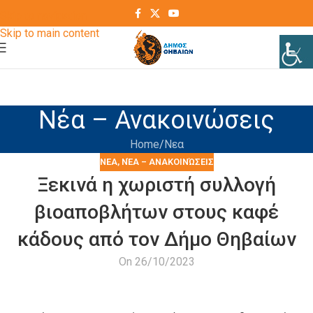
Skip to navigation
Skip to main content
Νέα – Ανακοινώσεις
Home
Νεα
ΝΕΑ
,
ΝΈΑ – ΑΝΑΚΟΙΝΏΣΕΙΣ
Ξεκινά η χωριστή συλλογή
βιοαποβλήτων στους καφέ
κάδους από τον Δήμο Θηβαίων
On 26/10/2023