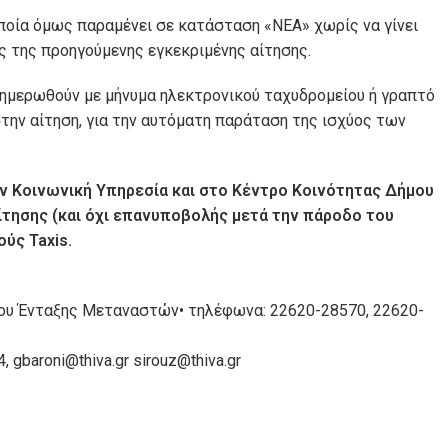
η οποία όμως παραμένει σε κατάσταση «ΝΕΑ» χωρίς να γίνει
ς της προηγούμενης εγκεκριμένης αίτησης.
νημερωθούν με μήνυμα ηλεκτρονικού ταχυδρομείου ή γραπτό
την αίτηση, για την αυτόματη παράταση της ισχύος των
 Κοινωνική Υπηρεσία και στο Κέντρο Κοινότητας Δήμου
ίτησης (και όχι επανυποβολής μετά την πάροδο του
ύς Taxis.
ρου Ένταξης Μεταναστών• τηλέφωνα: 22620-28570, 22620-
gbaroni@thiva.gr sirouz@thiva.gr