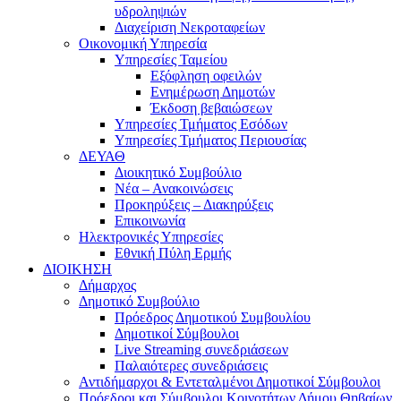
υδροληψιών
Διαχείριση Νεκροταφείων
Οικονομική Υπηρεσία
Υπηρεσίες Ταμείου
Εξόφληση οφειλών
Ενημέρωση Δημοτών
Έκδοση βεβαιώσεων
Υπηρεσίες Τμήματος Εσόδων
Υπηρεσίες Τμήματος Περιουσίας
ΔΕΥΑΘ
Διοικητικό Συμβούλιο
Νέα – Ανακοινώσεις
Προκηρύξεις – Διακηρύξεις
Επικοινωνία
Ηλεκτρονικές Υπηρεσίες
Εθνική Πύλη Ερμής
ΔΙΟΙΚΗΣΗ
Δήμαρχος
Δημοτικό Συμβούλιο
Πρόεδρος Δημοτικού Συμβουλίου
Δημοτικοί Σύμβουλοι
Live Streaming συνεδριάσεων
Παλαιότερες συνεδριάσεις
Αντιδήμαρχοι & Εντεταλμένοι Δημοτικοί Σύμβουλοι
Πρόεδροι και Σύμβουλοι Κοινοτήτων Δήμου Θηβαίων