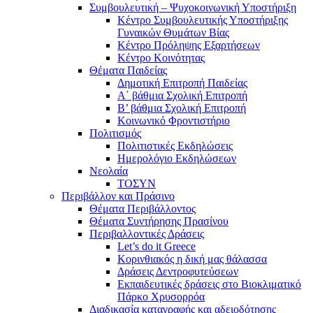
Συμβουλευτική – Ψυχοκοινωνική Υποστήριξη
Κέντρο Συμβουλευτικής Υποστήριξης
Γυναικών Θυμάτων Βίας
Κέντρο Πρόληψης Εξαρτήσεων
Κέντρο Κοινότητας
Θέματα Παιδείας
Δημοτική Επιτροπή Παιδείας
Α΄ βάθμια Σχολική Επιτροπή
B’ βάθμια Σχολική Επιτροπή
Κοινωνικό Φροντιστήριο
Πολιτισμός
Πολιτιστικές Εκδηλώσεις
Ημερολόγιο Εκδηλώσεων
Νεολαία
ΤΟΣΥΝ
Περιβάλλον και Πράσινο
Θέματα Περιβάλλοντος
Θέματα Συντήρησης Πρασίνου
Περιβαλλοντικές Δράσεις
Let’s do it Greece
Kορινθιακός η δική μας θάλασσα
Δράσεις Δεντροφυτεύσεων
Εκπαιδευτικές δράσεις στο Βιοκλιματικό
Πάρκο Χρυσορρόα
Διαδικασία καταγραφής και αδειοδότησης