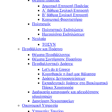
Θέματα Παιδείας
Δημοτική Επιτροπή Παιδείας
Α΄ βάθμια Σχολική Επιτροπή
B’ βάθμια Σχολική Επιτροπή
Κοινωνικό Φροντιστήριο
Πολιτισμός
Πολιτιστικές Εκδηλώσεις
Ημερολόγιο Εκδηλώσεων
Νεολαία
ΤΟΣΥΝ
Περιβάλλον και Πράσινο
Θέματα Περιβάλλοντος
Θέματα Συντήρησης Πρασίνου
Περιβαλλοντικές Δράσεις
Let’s do it Greece
Kορινθιακός η δική μας θάλασσα
Δράσεις Δεντροφυτεύσεων
Εκπαιδευτικές δράσεις στο Βιοκλιματικό
Πάρκο Χρυσορρόα
Διαδικασία καταγραφής και αδειοδότησης
υδροληψιών
Διαχείριση Νεκροταφείων
Οικονομική Υπηρεσία
Υπηρεσίες Ταμείου