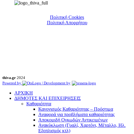
Πολιτική Cookies
Πολιτική Απορρήτου
thiva.gr
2024
Powered by
| Development by
ΑΡΧΙΚΗ
ΔΗΜΟΤΕΣ ΚΑΙ ΕΠΙΧΕΙΡΗΣΕΙΣ
Καθαριότητα
Κανονισμός Καθαριότητας – Πρόστιμα
Αναφορά για προβλήματα καθαριότητας
Αποκομιδή Ογκωδών Αντικειμένων
Ανακύκλωση (Γυαλί, Χαρτόνι, Μέταλλο, Ηλ.
Εξοπλισμός κτλ)