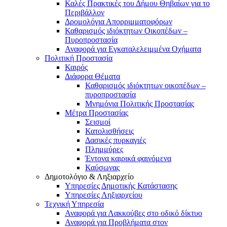
Καλές Πρακτικές του Δήμου Θηβαίων για το
Περιβάλλον
Δρομολόγια Απορριμματοφόρων
Καθαρισμός ιδιόκτητων Οικοπέδων –
Πυροπροστασία
Αναφορά για Εγκαταλελειμμένα Οχήματα
Πολιτική Προστασία
Καιρός
Διάφορα Θέματα
Καθαρισμός ιδιόκτητων οικοπέδων –
πυροπροστασία
Μνημόνια Πολιτικής Προστασίας
Μέτρα Προστασίας
Σεισμοί
Κατολισθήσεις
Δασικές πυρκαγιές
Πλημμύρες
Έντονα καιρικά φαινόμενα
Καύσωνας
Δημοτολόγιο & Ληξιαρχείο
Υπηρεσίες Δημοτικής Κατάστασης
Υπηρεσίες Ληξιαρχείου
Τεχνική Υπηρεσία
Αναφορά για Λακκούβες στο οδικό δίκτυο
Αναφορά για Προβλήματα στον