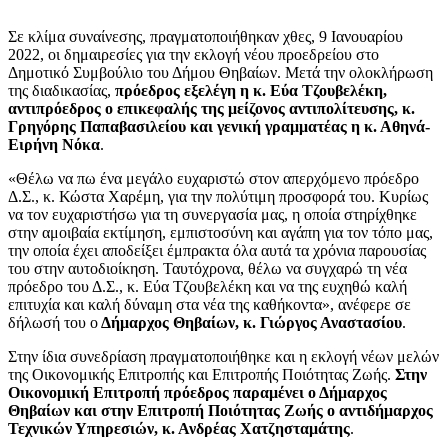
Σε κλίμα συναίνεσης, πραγματοποιήθηκαν χθες, 9 Ιανουαρίου
2022, οι δημαιρεσίες για την εκλογή νέου προεδρείου στο
Δημοτικό Συμβούλιο του Δήμου Θηβαίων. Μετά την ολοκλήρωση
της διαδικασίας,
πρόεδρος εξελέγη η κ. Εύα Τζουβελέκη,
αντιπρόεδρος ο επικεφαλής της μείζονος αντιπολίτευσης, κ.
Γρηγόρης Παπαβασιλείου και γενική γραμματέας η κ. Αθηνά-
Ειρήνη Νόκα
.
«Θέλω να πω ένα μεγάλο ευχαριστώ στον απερχόμενο πρόεδρο
Δ.Σ., κ. Κώστα Χαρέμη, για την πολύτιμη προσφορά του. Κυρίως
να τον ευχαριστήσω για τη συνεργασία μας, η οποία στηρίχθηκε
στην αμοιβαία εκτίμηση, εμπιστοσύνη και αγάπη για τον τόπο μας,
την οποία έχει αποδείξει έμπρακτα όλα αυτά τα χρόνια παρουσίας
του στην αυτοδιοίκηση. Ταυτόχρονα, θέλω να συγχαρώ τη νέα
πρόεδρο του Δ.Σ., κ. Εύα Τζουβελέκη και να της ευχηθώ καλή
επιτυχία και καλή δύναμη στα νέα της καθήκοντα», ανέφερε σε
δήλωσή του ο
Δήμαρχος Θηβαίων, κ. Γιώργος Αναστασίου
.
Στην ίδια συνεδρίαση πραγματοποιήθηκε και η εκλογή νέων μελών
της Οικονομικής Επιτροπής και Επιτροπής Ποιότητας Ζωής.
Στην
Οικονομική Επιτροπή πρόεδρος παραμένει ο Δήμαρχος
Θηβαίων και στην Επιτροπή Ποιότητας Ζωής ο αντιδήμαρχος
Τεχνικών Υπηρεσιών, κ. Ανδρέας Χατζησταμάτης
.