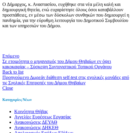
Ο Δήμαρχος, κ. Αναστασίου, ευχήθηκε στα νέα μέλη καλή και
δημιουργική θητεία, ενώ ευχαρίστησε όλους όσοι καταβάλλουν
προσπάθειες, εν μέσω των δύσκολων συνθηκών που δημιουργεί η
πανδημία, για την εύρυθμη λειτουργία του Δημοτικού Συμβουλίου
και των υπηρεσιών του Δήμου.
Επόμενο
Σε ετοιμότητα ο μηχανισμός του Δήμου Θηβαίων εν όψει
κακοκαιρίας – Σύσκεψη Συντονιστικού Τοπικού Οργάνου
Back to list
Προηγούμενο
Δωρεάν διάθεση self-test στις σχολικές μονάδες από
τις Σχολικές Επιτροπές του Δήμου Θηβαίων
Close
Κατηγορίες Νέων
Kοινότητα Θήβας
Αγγελίες Ευρέσεως Εργασίας
Ανακοινώσεις ΔΕΥΑΘ
Ανακοινώσεις ΔΗΚΕΘ
Απολογισμός Εσόδων Εξόδων