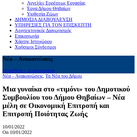
Αγγελίες Ευρέσεως Εργασίας
Έργα Δήμου Θηβαίων
Υιοθεσία Ζώων
ΔΗΜΟΣΙΑ ΔΙΑΒΟΥΛΕΥΣΗ
ΥΠΗΡΕΣΙΕΣ ΓΙΑ ΤΟΝ ΕΠΙΣΚΕΠΤΗ
Αρχιτεκτονικός Διαγωνισμός
Επικοινωνία
Χάρτης Ιστοχώρου
Χρήσιμοι Σύνδεσμοι
Νέα – Ανακοινώσεις
Home
Νέα – Ανακοινώσεις
Νέα – Ανακοινώσεις
,
Τα Νέα του Δήμου
Μια γυναίκα στο «τιμόνι» του Δημοτικού
Συμβουλίου του Δήμου Θηβαίων – Νέα
μέλη σε Οικονομική Επιτροπή και
Επιτροπή Ποιότητας Ζωής
10/01/2022
On 10/01/2022