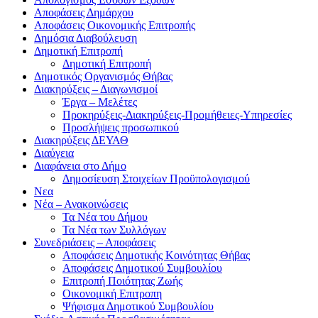
Αποφάσεις Δημάρχου
Αποφάσεις Οικονομικής Επιτροπής
Δημόσια Διαβούλευση
Δημοτική Επιτροπή
Δημοτική Επιτροπή
Δημοτικός Οργανισμός Θήβας
Διακηρύξεις – Διαγωνισμοί
Έργα – Μελέτες
Προκηρύξεις-Διακηρύξεις-Προμήθειες-Υπηρεσίες
Προσλήψεις προσωπικού
Διακηρύξεις ΔΕΥΑΘ
Διαύγεια
Διαφάνεια στο Δήμο
Δημοσίευση Στοιχείων Προϋπολογισμού
Νεα
Νέα – Ανακοινώσεις
Τα Νέα του Δήμου
Τα Νέα των Συλλόγων
Συνεδριάσεις – Αποφάσεις
Αποφάσεις Δημοτικής Κοινότητας Θήβας
Αποφάσεις Δημοτικού Συμβουλίου
Επιτροπή Ποιότητας Ζωής
Οικονομική Επιτροπη
Ψήφισμα Δημοτικού Συμβουλίου