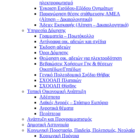
ηλεκτροφωτισμό
Έγκριση Εισόδου-Εξόδου Οχημάτων
Παραχώρηση θέσης στάθμευσης ΑΜΕΑ
(Αίτηση – Δικαιολογητικά)
Άδειες Εκσκαφής (Αίτηση – Δικαιολογητικά)
Υπηρεσία Δόμησης
Γραμματεία – Πρωτόκολλο
Αντίγραφα οικ. αδειών και σχέδια
Έκδοση αδειών
Όροι Δόμησης
Θεώρηση οικ. αδειών για ηλεκτροδότηση
Βεβαιώσεις Χρήσεων Γης & θέσεων
Οικοπέδων/Γηπέδων
Γενικό Πολεοδομικό Σχέδιο Θήβας
ΣΧΟΟΑΠ Πλαταιών
ΣΧΟΟΑΠ Θίσβης
Τοπική Οικονομική Ανάπτυξη
Αδέσποτα
Λαϊκές Αγορές – Στάσιμο Εμπόριο
Αγροτικά θέματα
Περίπτερα
Ανάπτυξη και Προγραμματισμός
Δημοτική Αστυνομία
Κοινωνική Προστασία, Παιδεία, Πολιτισμός, Νεολαία
Κοινωνική Πρόνοια