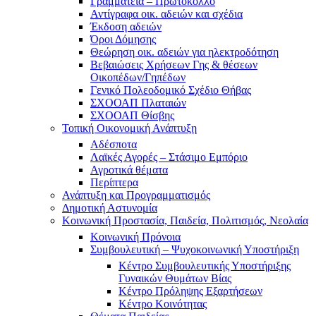
Γραμματεία – Πρωτόκολλο
Αντίγραφα οικ. αδειών και σχέδια
Έκδοση αδειών
Όροι Δόμησης
Θεώρηση οικ. αδειών για ηλεκτροδότηση
Βεβαιώσεις Χρήσεων Γης & θέσεων
Οικοπέδων/Γηπέδων
Γενικό Πολεοδομικό Σχέδιο Θήβας
ΣΧΟΟΑΠ Πλαταιών
ΣΧΟΟΑΠ Θίσβης
Τοπική Οικονομική Ανάπτυξη
Αδέσποτα
Λαϊκές Αγορές – Στάσιμο Εμπόριο
Αγροτικά θέματα
Περίπτερα
Ανάπτυξη και Προγραμματισμός
Δημοτική Αστυνομία
Κοινωνική Προστασία, Παιδεία, Πολιτισμός, Νεολαία
Κοινωνική Πρόνοια
Συμβουλευτική – Ψυχοκοινωνική Υποστήριξη
Κέντρο Συμβουλευτικής Υποστήριξης
Γυναικών Θυμάτων Βίας
Κέντρο Πρόληψης Εξαρτήσεων
Κέντρο Κοινότητας