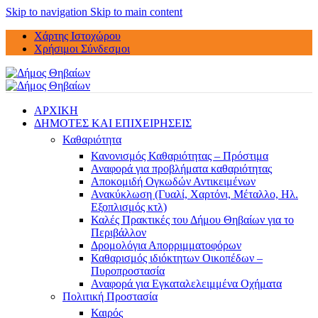
Skip to navigation
Skip to main content
Χάρτης Ιστοχώρου
Χρήσιμοι Σύνδεσμοι
ΑΡΧΙΚΗ
ΔΗΜΟΤΕΣ ΚΑΙ ΕΠΙΧΕΙΡΗΣΕΙΣ
Καθαριότητα
Κανονισμός Καθαριότητας – Πρόστιμα
Αναφορά για προβλήματα καθαριότητας
Αποκομιδή Ογκωδών Αντικειμένων
Ανακύκλωση (Γυαλί, Χαρτόνι, Μέταλλο, Ηλ.
Εξοπλισμός κτλ)
Καλές Πρακτικές του Δήμου Θηβαίων για το
Περιβάλλον
Δρομολόγια Απορριμματοφόρων
Καθαρισμός ιδιόκτητων Οικοπέδων –
Πυροπροστασία
Αναφορά για Εγκαταλελειμμένα Οχήματα
Πολιτική Προστασία
Καιρός