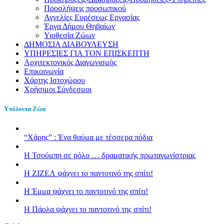
Προσλήψεις προσωπικού
Αγγελίες Ευρέσεως Εργασίας
Έργα Δήμου Θηβαίων
Υιοθεσία Ζώων
ΔΗΜΟΣΙΑ ΔΙΑΒΟΥΛΕΥΣΗ
ΥΠΗΡΕΣΙΕΣ ΓΙΑ ΤΟΝ ΕΠΙΣΚΕΠΤΗ
Αρχιτεκτονικός Διαγωνισμός
Επικοινωνία
Χάρτης Ιστοχώρου
Χρήσιμοι Σύνδεσμοι
Υπόλοιπα Ζώα
“Χάρης” : Ένα θαύμα με τέσσερα πόδια
H Τσούμπη σε ρόλο … δραματικής πρωταγωνίστριας
Η ΖΙΖΕΛ ψάχνει το παντοτινό της σπίτι!
H Έμμα ψάχνει το παντοτινό της σπίτι!
Η Πάολα ψάχνει το παντοτινό της σπίτι!