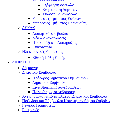
Εξόφληση οφειλών
Ενημέρωση Δημοτών
Έκδοση βεβαιώσεων
Υπηρεσίες Τμήματος Εσόδων
Υπηρεσίες Τμήματος Περιουσίας
ΔΕΥΑΘ
Διοικητικό Συμβούλιο
Νέα – Ανακοινώσεις
Προκηρύξεις – Διακηρύξεις
Επικοινωνία
Ηλεκτρονικές Υπηρεσίες
Εθνική Πύλη Ερμής
ΔΙΟΙΚΗΣΗ
Δήμαρχος
Δημοτικό Συμβούλιο
Πρόεδρος Δημοτικού Συμβουλίου
Δημοτικοί Σύμβουλοι
Live Streaming συνεδριάσεων
Παλαιότερες συνεδριάσεις
Αντιδήμαρχοι & Εντεταλμένοι Δημοτικοί Σύμβουλοι
Πρόεδροι και Σύμβουλοι Κοινοτήτων Δήμου Θηβαίων
Γενικός Γραμματέας
Επιτροπές