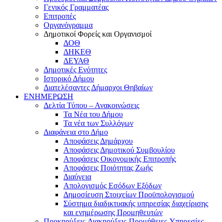
Γενικός Γραμματέας
Επιτροπές
Οργανόγραμμα
Δημοτικοί Φορείς και Οργανισμοί
ΔΟΘ
ΔΗΚΕΘ
ΔΕΥΑΘ
Δημοτικές Ενότητες
Ιστορικό Δήμου
Διατελέσαντες Δήμαρχοι Θηβαίων
ΕΝΗΜΕΡΩΣΗ
Δελτία Τύπου – Ανακοινώσεις
Τα Νέα του Δήμου
Τα νέα των Συλλόγων
Διαφάνεια στο Δήμο
Αποφάσεις Δημάρχου
Αποφάσεις Δημοτικού Συμβουλίου
Αποφάσεις Οικονομικής Επιτροπής
Αποφάσεις Ποιότητας Ζωής
Διαύγεια
Απολογισμός Εσόδων Εξόδων
Δημοσίευση Στοιχείων Προϋπολογισμού
Σύστημα διαδικτυακής υπηρεσίας διαχείρισης
και ενημέρωσης Προμηθευτών
Προκηρύξεις-Διακηρύξεις-Προμήθειες-Υπηρεσίες