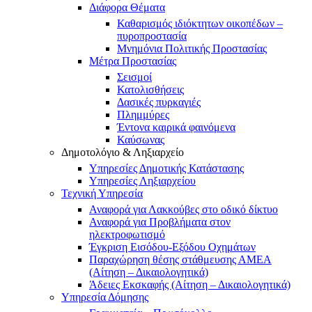
Διάφορα Θέματα
Καθαρισμός ιδιόκτητων οικοπέδων –
πυροπροστασία
Μνημόνια Πολιτικής Προστασίας
Μέτρα Προστασίας
Σεισμοί
Κατολισθήσεις
Δασικές πυρκαγιές
Πλημμύρες
Έντονα καιρικά φαινόμενα
Καύσωνας
Δημοτολόγιο & Ληξιαρχείο
Υπηρεσίες Δημοτικής Κατάστασης
Υπηρεσίες Ληξιαρχείου
Τεχνική Υπηρεσία
Αναφορά για Λακκούβες στο οδικό δίκτυο
Αναφορά για Προβλήματα στον
ηλεκτροφωτισμό
Έγκριση Εισόδου-Εξόδου Οχημάτων
Παραχώρηση θέσης στάθμευσης ΑΜΕΑ
(Αίτηση – Δικαιολογητικά)
Άδειες Εκσκαφής (Αίτηση – Δικαιολογητικά)
Υπηρεσία Δόμησης