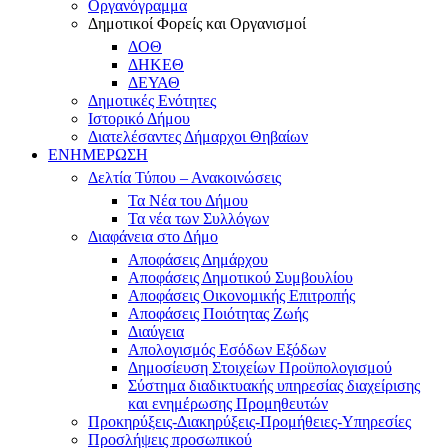
Οργανόγραμμα
Δημοτικοί Φορείς και Οργανισμοί
ΔΟΘ
ΔΗΚΕΘ
ΔΕΥΑΘ
Δημοτικές Ενότητες
Ιστορικό Δήμου
Διατελέσαντες Δήμαρχοι Θηβαίων
ΕΝΗΜΕΡΩΣΗ
Δελτία Τύπου – Ανακοινώσεις
Τα Νέα του Δήμου
Τα νέα των Συλλόγων
Διαφάνεια στο Δήμο
Αποφάσεις Δημάρχου
Αποφάσεις Δημοτικού Συμβουλίου
Αποφάσεις Οικονομικής Επιτροπής
Αποφάσεις Ποιότητας Ζωής
Διαύγεια
Απολογισμός Εσόδων Εξόδων
Δημοσίευση Στοιχείων Προϋπολογισμού
Σύστημα διαδικτυακής υπηρεσίας διαχείρισης
και ενημέρωσης Προμηθευτών
Προκηρύξεις-Διακηρύξεις-Προμήθειες-Υπηρεσίες
Προσλήψεις προσωπικού