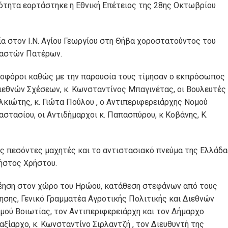
ρότητα εορτάστηκε η Εθνική Επέτειος της 28ης Οκτωβρίου
α στον Ι.Ν. Αγίου Γεωργίου στη Θήβα χοροστατούντος του
βαστών Πατέρων.
αιοφόροι καθώς με την παρουσία τους τίμησαν ο εκπρόσωπος
ιεθνών Σχέσεων, κ. Κωνσταντίνος Μπαγινέτας, οι Βουλευτές
λκιώτης, κ. Γιώτα Πούλου , o Αντιπεριφερειάρχης Νομού
στασίου, οι Αντιδήμαρχοι κ. Παπασπύρου, κ Κοβάνης, Κ.
υς πεσόντες μαχητές και το αντιστασιακό πνεύμα της Ελλάδ
ρήστος Χρήστου.
έηση στον χώρο του Ηρώου, κατάθεση στεφάνων από τους
σης, Γενικό Γραμματέα Αγροτικής Πολιτικής και Διεθνών
μού Βοιωτίας, τον Αντιπεριφερειάρχη και τον Δήμαρχο
ξίαρχο, κ. Κωνσταντίνο Σιρλαντζή , τον Διευθυντή της