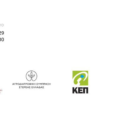
νο
29
30