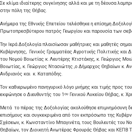
Σε κλίμα ιδιαίτερης συγκίνησης αλλά και με τη δέουσα λαμπ
στην πόλη της Θήβας.
Ανήμερα της Εθνικής Επετείου τελέσθηκε η επίσημη Δοξολογί
Πρωτοπρεσβύτερου πατρός Γεωργίου και παρουσία των σε
Την Ιερά Δοξολογία πλαισίωσαν μαθήτριες και μαθητές σημ
Κυβέρνησης, Γενικός Γραμματέας Αγροτικής Πολιτικής και Δ
του Νομού Βοιωτίας κ. Λευτέρης Κτιστάκης, κ. Γεώργιος Μου
Βοιωτίας, κ. Γεώργιος Ντασιώτης ,ο Δήμαρχος Θηβαίων κ. Ανα
Ανδριανός και κ. Καταπόδης.
Τον καθιερωμένο πανηγυρικό λόγο μνήμης και τιμής προς το
εκφώνησε ο Διευθυντής του 1
Γενικού Λυκείου Θήβας, κ. Χ
ου
Μετά το πέρας της Δοξολογίας ακολούθησε επιμνημόσυνη δ
επισήμους και συγκεκριμένα από τον εκπρόσωπο της Κυβέρνη
Σχέσεων, κ. Κωνσταντίνο Μπαγινέτα, τους Βουλευτές του Νο
Θηβαίων, τον Διοικητή Ανωτέρας Φρουράς Θήβας και ΚΕΠΒ Τα