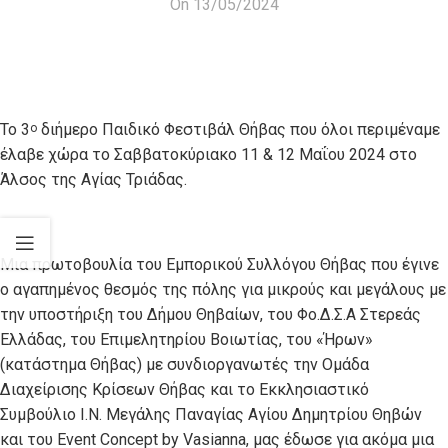
On 13/05/2024
Το 3
διήμερο Παιδικό Φεστιβάλ Θήβας που όλοι περιμέναμε
ο
έλαβε χώρα το Σαββατοκύριακο 11 & 12 Μαΐου 2024 στο
Άλσος της Αγίας Τριάδας.
Μια πρωτοβουλία του Εμπορικού Συλλόγου Θήβας που έγινε
ο αγαπημένος θεσμός της πόλης για μικρούς και μεγάλους με
την υποστήριξη του Δήμου Θηβαίων, του Φο.Δ.Σ.Α Στερεάς
Ελλάδας, του Επιμελητηρίου Βοιωτίας, του «Ήρων»
(κατάστημα Θήβας) με συνδιοργανωτές την Ομάδα
Διαχείρισης Κρίσεων Θήβας και το Εκκλησιαστικό
Συμβούλιο Ι.Ν. Μεγάλης Παναγίας Αγίου Δημητρίου Θηβών
και του Event Concept by Vasianna, μας έδωσε για ακόμα μια