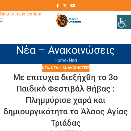
Skip to navigation
Skip to main content
Νέα – Ανακοινώσεις
Home
Νεα
ΝΕΑ
,
ΝΈΑ – ΑΝΑΚΟΙΝΏΣΕΙΣ
Με επιτυχία διεξήχθη το 3ο
Παιδικό Φεστιβάλ Θήβας :
Πλημμύρισε χαρά και
δημιουργικότητα το Άλσος Αγίας
Τριάδας