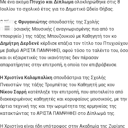
Με ένα ακόμα
Πτυχίο και Δίπλωμα
ολοκληρώθηκε στις 8
Ιουλίου το σχολικό έτος για το Δημοτικό Ωδείο Θήβας.
Ο Νίκος Φρυγανιώτης
σπουδαστής της Σχολής
Παραδοσιακής Μουσικής ( αναγνωρισμένης πια από το
Υπουργείο ) της τάξης Μπουζουκιού με Καθηγητή τον κο
Δημήτρη Δερδενέ
κέρδισε επάξια τον τίτλο του Πτυχιούχου
με βαθμό ΑΡΙΣΤΑ ΠΑΜΨΗΦΕΙ, αφού τόσο το ταλέντο του, όσο
και οι εξαιρετικές του ικανότητες δεν πέρασαν
απαρατήρητες στην επιτροπή, η οποία τον επιβράβευσε.
Η Χριστίνα Καλαμπαλίκη
σπουδάστρια της Σχολής
Πνευστών της τάξης Τρομπέτας του Καθηγητή μας κου
Νίκου Σαρρή
κατέπληξε την επιτροπή, που αποτελείτο από
διακεκριμένους καθηγητές και κορυφαίους μουσικούς, με την
άρτια τεχνική της και την ωριμότητα της ερμηνείας της
κατακτώντας το ΑΡΙΣΤΑ ΠΑΜΨΗΦΕΙ στο Δίπλωμά της.
Η Χριστίνα είναι ήδη υπότροφος στην Ακαδημία της Ζυρίχης