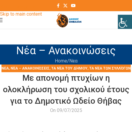
Skip to navigation
Skip to main content
Νέα – Ανακοινώσεις
Home
Νεα
ΝΕΑ
,
ΝΈΑ – ΑΝΑΚΟΙΝΏΣΕΙΣ
,
ΤΑ ΝΈΑ ΤΟΥ ΔΉΜΟΥ
,
ΤΑ ΝΈΑ ΤΩΝ ΣΥΛΛΌΓΩΝ
Με απονομή πτυχίων η
ολοκλήρωση του σχολικού έτους
για το Δημοτικό Ωδείο Θήβας
On 09/07/2025