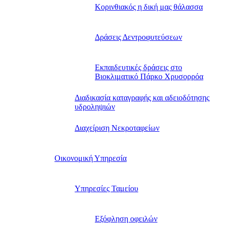
Kορινθιακός η δική μας θάλασσα
Δράσεις Δεντροφυτεύσεων
Εκπαιδευτικές δράσεις στο
Βιοκλιματικό Πάρκο Χρυσορρόα
Διαδικασία καταγραφής και αδειοδότησης
υδροληψιών
Διαχείριση Νεκροταφείων
Οικονομική Υπηρεσία
Υπηρεσίες Ταμείου
Εξόφληση οφειλών