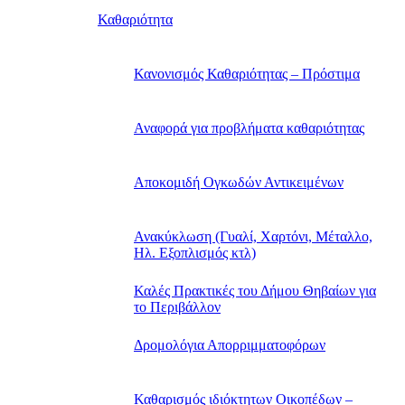
Καθαριότητα
Κανονισμός Καθαριότητας – Πρόστιμα
Αναφορά για προβλήματα καθαριότητας
Αποκομιδή Ογκωδών Αντικειμένων
Ανακύκλωση (Γυαλί, Χαρτόνι, Μέταλλο,
Ηλ. Εξοπλισμός κτλ)
Καλές Πρακτικές του Δήμου Θηβαίων για
το Περιβάλλον
Δρομολόγια Απορριμματοφόρων
Καθαρισμός ιδιόκτητων Οικοπέδων –