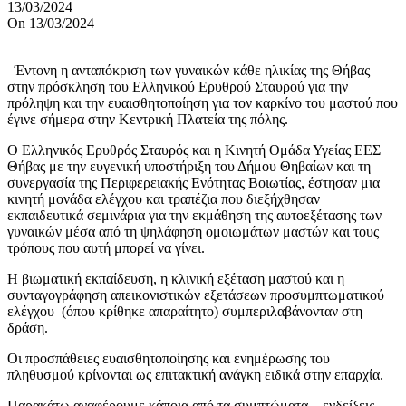
13/03/2024
On 13/03/2024
Έντονη η ανταπόκριση των γυναικών κάθε ηλικίας της Θήβας
στην πρόσκληση του Ελληνικού Ερυθρού Σταυρού για την
πρόληψη και την ευαισθητοποίηση για τον καρκίνο του μαστού που
έγινε σήμερα στην Κεντρική Πλατεία της πόλης.
Ο Ελληνικός Ερυθρός Σταυρός και η Κινητή Ομάδα Υγείας ΕΕΣ
Θήβας με την ευγενική υποστήριξη του Δήμου Θηβαίων και τη
συνεργασία της Περιφερειακής Ενότητας Βοιωτίας, έστησαν μια
κινητή μονάδα ελέγχου και τραπέζια που διεξήχθησαν
εκπαιδευτικά σεμινάρια για την εκμάθηση της αυτοεξέτασης των
γυναικών μέσα από τη ψηλάφηση ομοιωμάτων μαστών και τους
τρόπους που αυτή μπορεί να γίνει.
Η βιωματική εκπαίδευση, η κλινική εξέταση μαστού και η
συνταγογράφηση απεικονιστικών εξετάσεων προσυμπτωματικού
ελέγχου (όπου κρίθηκε απαραίτητο) συμπεριλαβάνονταν στη
δράση.
Οι προσπάθειες ευαισθητοποίησης και ενημέρωσης του
πληθυσμού κρίνονται ως επιτακτική ανάγκη ειδικά στην επαρχία.
Παρακάτω αναφέρουμε κάποια από τα συμπτώματα – ενδείξεις