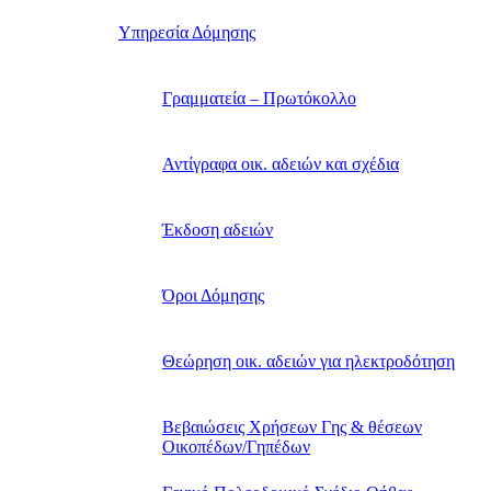
Υπηρεσία Δόμησης
Γραμματεία – Πρωτόκολλο
Αντίγραφα οικ. αδειών και σχέδια
Έκδοση αδειών
Όροι Δόμησης
Θεώρηση οικ. αδειών για ηλεκτροδότηση
Βεβαιώσεις Χρήσεων Γης & θέσεων
Οικοπέδων/Γηπέδων