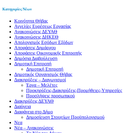
Κατηγορίες Νέων
Kοινότητα Θήβας
Αγγελίες Ευρέσεως Εργασίας
Ανακοινώσεις ΔΕΥΑΘ
Ανακοινώσεις ΔΗΚΕΘ
Απολογισμός Εσόδων Εξόδων
Αποφάσεις Δημάρχου
Αποφάσεις Οικονομικής Επιτροπής
Δημόσια Διαβούλευση
Δημοτική Επιτροπή
Δημοτική Επιτροπή
Δημοτικός Οργανισμός Θήβας
Διακηρύξεις – Διαγωνισμοί
Έργα – Μελέτες
Προκηρύξεις-Διακηρύξεις-Προμήθειες-Υπηρεσίες
Προσλήψεις προσωπικού
Διακηρύξεις ΔΕΥΑΘ
Διαύγεια
Διαφάνεια στο Δήμο
Δημοσίευση Στοιχείων Προϋπολογισμού
Νεα
Νέα – Ανακοινώσεις