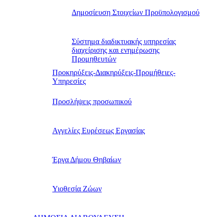
Δημοσίευση Στοιχείων Προϋπολογισμού
Σύστημα διαδικτυακής υπηρεσίας
διαχείρισης και ενημέρωσης
Προμηθευτών
Προκηρύξεις-Διακηρύξεις-Προμήθειες-
Υπηρεσίες
Προσλήψεις προσωπικού
Αγγελίες Ευρέσεως Εργασίας
Έργα Δήμου Θηβαίων
Υιοθεσία Ζώων