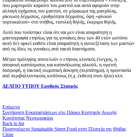
που μαρτυρούν καρκίνο του μαστού και αυτά αφορούν στην
αλλαγή σχήματος του μαστού, σε μόρφωμα της μασχάλης,
ρίκνωση δέρματος, ερυθρότητα δέρματος, όψη «φλοιού
πορτοκαλιού» στο στήθος, εισολκή θηλής, έκκριμα θηλής.
Αυτό που τονίστηκε είναι ότι ναι μεν είναι απαραίτητη η
μαστογραφία ετησίως για τις γυναίκες άνω των 40 ετών ωστόσο
αυτό δεν αρκεί καθότι είναι απαραίτητη η αυτοεξέταση των μαστών
από τις ίδιες τις γυναίκες ανά τακτά διαστήματα.
Μέτρα πρόληψης αποτελούν ο ετήσιος κλινικός έλεγχος, η
αποφυγή καπνίσματος και κατανάλωσης αλκοόλ, η υγιεινή
διατροφή, η τακτική σωματική άσκηση (περπάτημα), η προστασία
από περιβαλλοντικούς κινδύνους (π.χ. έκθεση στον ήλιο) κλπ.
ΔΕΛΤΙΟ ΤΥΠΟΥ Ερυθρός Σταυρός
Επόμενο
Συντήρηση Εγκαταστάσεων στο Πάρκο Κινητικής Αγωγής
Κοινότητας Νεοχωρακίου
Back to list
Προηγούμενο
Sustainable Street Food στην Πλατεία της Θήβας
Close