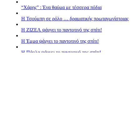
“Χάρης” : Ένα θαύμα με τέσσερα πόδια
H Τσούμπη σε ρόλο … δραματικής πρωταγωνίστριας
Η ΖΙΖΕΛ ψάχνει το παντοτινό της σπίτι!
H Έμμα ψάχνει το παντοτινό της σπίτι!
Η Πάολα ψάχνει το παντοτινό της σπίτι!
Sidebar
Κλείσιμο
Font Resize
A-
A+
Επαναφορά
Contrast
Choose color
black
white
green
blue
red
orange
yellow
navi
Underline links
Επαναφορά
Αντίθεση χρωμάτων
Κλείσιμο