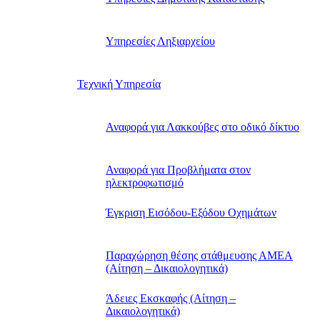
Υπηρεσίες Ληξιαρχείου
Τεχνική Υπηρεσία
Αναφορά για Λακκούβες στο οδικό δίκτυο
Αναφορά για Προβλήματα στον
ηλεκτροφωτισμό
Έγκριση Εισόδου-Εξόδου Οχημάτων
Παραχώρηση θέσης στάθμευσης ΑΜΕΑ
(Αίτηση – Δικαιολογητικά)
Άδειες Εκσκαφής (Αίτηση –
Δικαιολογητικά)