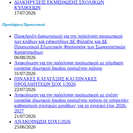
ΔΙΑΚΗΡΥΞΕΙΣ ΕΚΜΙΣΘΩΣΗΣ ΣΧΟΛΙΚΩΝ
ΚΥΛΙΚΕΙΩΝ
17/07/2026
Προσλήψεις Προσωπικού
Προκήρυξη διαγωνισμού για την πρόσληψη προσωπικού
των κλάδων και ειδικοτήτων ΔΕ Φύλαξης και ΔΕ
Προσωπικού Εξωτερικής Φρούρησης των Σωφρονιστικών
Καταστημάτων
06/08/2026
Ανακοίνωση για την πρόσληψη προσωπικού με σύμβαση
εργασίας ιδιωτικού δικαίου ορισμένου χρόνου
31/07/2026
ΠΙΝΑΚΕΣ ΚΑΤΑΤΑΞΗΣ ΚΑΙ ΠΙΝΑΚΕΣ
ΠΡΟΣΛΗΠΤΕΩΝ ΣΟΧ 1/2026
22/07/2026
Ανακοίνωση για την πρόσληψη προσωπικού με σχέση
εργασίας ιδιωτικού δικαίου ορισμένου χρόνου σε υπηρεσίες
καθαρισμού σχολικών μονάδων, για το σχολικό έτος 2026-
2027
21/07/2026
ΑΝΑΚΟΙΝΩΣΗ ΣΟΧ1/2026
25/06/2026