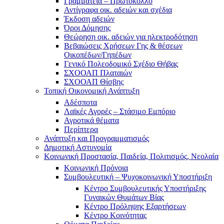
Γραμματεία – Πρωτόκολλο
Αντίγραφα οικ. αδειών και σχέδια
Έκδοση αδειών
Όροι Δόμησης
Θεώρηση οικ. αδειών για ηλεκτροδότηση
Βεβαιώσεις Χρήσεων Γης & θέσεων
Οικοπέδων/Γηπέδων
Γενικό Πολεοδομικό Σχέδιο Θήβας
ΣΧΟΟΑΠ Πλαταιών
ΣΧΟΟΑΠ Θίσβης
Τοπική Οικονομική Ανάπτυξη
Αδέσποτα
Λαϊκές Αγορές – Στάσιμο Εμπόριο
Αγροτικά θέματα
Περίπτερα
Ανάπτυξη και Προγραμματισμός
Δημοτική Αστυνομία
Κοινωνική Προστασία, Παιδεία, Πολιτισμός, Νεολαία
Κοινωνική Πρόνοια
Συμβουλευτική – Ψυχοκοινωνική Υποστήριξη
Κέντρο Συμβουλευτικής Υποστήριξης
Γυναικών Θυμάτων Βίας
Κέντρο Πρόληψης Εξαρτήσεων
Κέντρο Κοινότητας