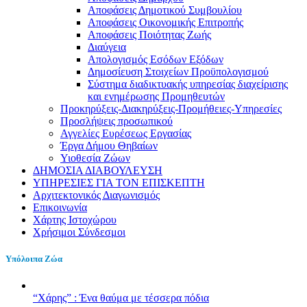
Αποφάσεις Δημοτικού Συμβουλίου
Αποφάσεις Οικονομικής Επιτροπής
Αποφάσεις Ποιότητας Ζωής
Διαύγεια
Απολογισμός Εσόδων Εξόδων
Δημοσίευση Στοιχείων Προϋπολογισμού
Σύστημα διαδικτυακής υπηρεσίας διαχείρισης
και ενημέρωσης Προμηθευτών
Προκηρύξεις-Διακηρύξεις-Προμήθειες-Υπηρεσίες
Προσλήψεις προσωπικού
Αγγελίες Ευρέσεως Εργασίας
Έργα Δήμου Θηβαίων
Υιοθεσία Ζώων
ΔΗΜΟΣΙΑ ΔΙΑΒΟΥΛΕΥΣΗ
ΥΠΗΡΕΣΙΕΣ ΓΙΑ ΤΟΝ ΕΠΙΣΚΕΠΤΗ
Αρχιτεκτονικός Διαγωνισμός
Επικοινωνία
Χάρτης Ιστοχώρου
Χρήσιμοι Σύνδεσμοι
Υπόλοιπα Ζώα
“Χάρης” : Ένα θαύμα με τέσσερα πόδια