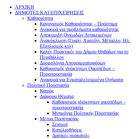
ΑΡΧΙΚΗ
ΔΗΜΟΤΕΣ ΚΑΙ ΕΠΙΧΕΙΡΗΣΕΙΣ
Καθαριότητα
Κανονισμός Καθαριότητας – Πρόστιμα
Αναφορά για προβλήματα καθαριότητας
Αποκομιδή Ογκωδών Αντικειμένων
Ανακύκλωση (Γυαλί, Χαρτόνι, Μέταλλο, Ηλ.
Εξοπλισμός κτλ)
Καλές Πρακτικές του Δήμου Θηβαίων για το
Περιβάλλον
Δρομολόγια Απορριμματοφόρων
Καθαρισμός ιδιόκτητων Οικοπέδων –
Πυροπροστασία
Αναφορά για Εγκαταλελειμμένα Οχήματα
Πολιτική Προστασία
Καιρός
Διάφορα Θέματα
Καθαρισμός ιδιόκτητων οικοπέδων –
πυροπροστασία
Μνημόνια Πολιτικής Προστασίας
Μέτρα Προστασίας
Σεισμοί
Κατολισθήσεις
Δασικές πυρκαγιές