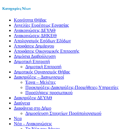
Κατηγορίες Νέων
Kοινότητα Θήβας
Αγγελίες Ευρέσεως Εργασίας
Ανακοινώσεις ΔΕΥΑΘ
Ανακοινώσεις ΔΗΚΕΘ
Απολογισμός Εσόδων Εξόδων
Αποφάσεις Δημάρχου
Αποφάσεις Οικονομικής Επιτροπής
Δημόσια Διαβούλευση
Δημοτική Επιτροπή
Δημοτική Επιτροπή
Δημοτικός Οργανισμός Θήβας
Διακηρύξεις – Διαγωνισμοί
Έργα – Μελέτες
Προκηρύξεις-Διακηρύξεις-Προμήθειες-Υπηρεσίες
Προσλήψεις προσωπικού
Διακηρύξεις ΔΕΥΑΘ
Διαύγεια
Διαφάνεια στο Δήμο
Δημοσίευση Στοιχείων Προϋπολογισμού
Νεα
Νέα – Ανακοινώσεις
Τα Νέα του Δήμου