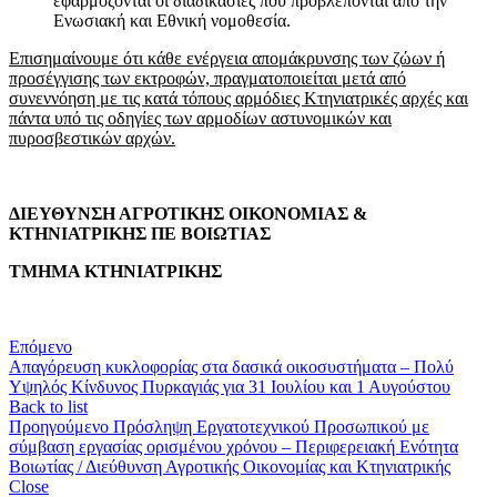
εφαρμόζονται οι διαδικασίες που προβλέπονται από την
Ενωσιακή και Εθνική νομοθεσία.
Επισημαίνουμε ότι κάθε ενέργεια απομάκρυνσης των ζώων ή
προσέγγισης των εκτροφών, πραγματοποιείται μετά από
συνεννόηση με τις κατά τόπους αρμόδιες Κτηνιατρικές αρχές και
πάντα υπό τις οδηγίες των αρμοδίων αστυνομικών και
πυροσβεστικών αρχών.
ΔΙΕΥΘΥΝΣΗ ΑΓΡΟΤΙΚΗΣ ΟΙΚΟΝΟΜΙΑΣ &
ΚΤΗΝΙΑΤΡΙΚΗΣ ΠΕ ΒΟΙΩΤΙΑΣ
ΤΜΗΜΑ ΚΤΗΝΙΑΤΡΙΚΗΣ
Επόμενο
Απαγόρευση κυκλοφορίας στα δασικά οικοσυστήματα – Πολύ
Υψηλός Κίνδυνος Πυρκαγιάς για 31 Ιουλίου και 1 Αυγούστου
Back to list
Προηγούμενο
Πρόσληψη Εργατοτεχνικού Προσωπικού με
σύμβαση εργασίας ορισμένου χρόνου – Περιφερειακή Ενότητα
Βοιωτίας / Διεύθυνση Αγροτικής Οικονομίας και Κτηνιατρικής
Close