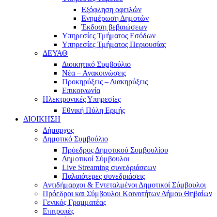
Εξόφληση οφειλών
Ενημέρωση Δημοτών
Έκδοση βεβαιώσεων
Υπηρεσίες Τμήματος Εσόδων
Υπηρεσίες Τμήματος Περιουσίας
ΔΕΥΑΘ
Διοικητικό Συμβούλιο
Νέα – Ανακοινώσεις
Προκηρύξεις – Διακηρύξεις
Επικοινωνία
Ηλεκτρονικές Υπηρεσίες
Εθνική Πύλη Ερμής
ΔΙΟΙΚΗΣΗ
Δήμαρχος
Δημοτικό Συμβούλιο
Πρόεδρος Δημοτικού Συμβουλίου
Δημοτικοί Σύμβουλοι
Live Streaming συνεδριάσεων
Παλαιότερες συνεδριάσεις
Αντιδήμαρχοι & Εντεταλμένοι Δημοτικοί Σύμβουλοι
Πρόεδροι και Σύμβουλοι Κοινοτήτων Δήμου Θηβαίων
Γενικός Γραμματέας
Επιτροπές