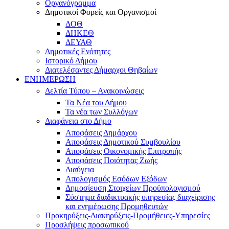
Οργανόγραμμα
Δημοτικοί Φορείς και Οργανισμοί
ΔΟΘ
ΔΗΚΕΘ
ΔΕΥΑΘ
Δημοτικές Ενότητες
Ιστορικό Δήμου
Διατελέσαντες Δήμαρχοι Θηβαίων
ΕΝΗΜΕΡΩΣΗ
Δελτία Τύπου – Ανακοινώσεις
Τα Νέα του Δήμου
Τα νέα των Συλλόγων
Διαφάνεια στο Δήμο
Αποφάσεις Δημάρχου
Αποφάσεις Δημοτικού Συμβουλίου
Αποφάσεις Οικονομικής Επιτροπής
Αποφάσεις Ποιότητας Ζωής
Διαύγεια
Απολογισμός Εσόδων Εξόδων
Δημοσίευση Στοιχείων Προϋπολογισμού
Σύστημα διαδικτυακής υπηρεσίας διαχείρισης
και ενημέρωσης Προμηθευτών
Προκηρύξεις-Διακηρύξεις-Προμήθειες-Υπηρεσίες
Προσλήψεις προσωπικού