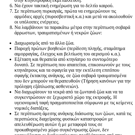
στην κτηνοτροφική εκμετάλλευση.
Να έχουν τακτική ενημέρωση για το δελτίο καιρού.
Σε περίπτωση πυρκαγιάς, πρώτα να ενημερώνουν τις
αρμόδιες αρχές (πυροσβεστική κ.α.) και μετά να ακολουθούν
οι υπόλοιπες ενέργειες.
Να λαμβάνουν τα παρακάτω μέτρα στην περίπτωση σοβαρά
άρρωστων, τραυματισμένων ή νεκρών ζώων:
Διαχωρισμός από τα άλλα ζώα.
Παροχή πρώτων βοηθειών (περίδεση πληγής, σταμάτημα
αιμορραγίας, έλεγχος και βελτίωση του αερισμού κ.α.).
Εξέταση και θεραπεία από κτηνίατρο το συντομότερο
δυνατό. Σε περίπτωση που απαιτείται, επικοινωνούν με τους
κτηνιάτρους και τα σφαγεία για την εκτέλεση επιτόπου
σφαγής έκτακτης ανάγκης, σε ζώα σοβαρά τραυματισμένα
που δεν μπορούν να θεραπευθούν (Τήρηση κανόνων για την
πρόληψη εξάπλωσης ασθενειών).
Να διαχωρίσουν τα νεκρά από τα ζωντανά ζώα και να τα
συγκεντρώσουν σε ξεχωριστό χώρο της εκτροφής. Η
υγειονομική ταφή πραγματοποιείται σύμφωνα με τις κείμενες
νομικές διατάξεις.
Σε περίπτωση άμεσης ανάγκης διάσωσης των ζώων, κατά τις
περιπτώσεις διαχείρισης φυσικών καταστροφών με
απελευθέρωση αυτών ή με μεταφορά τους σε
προκαθορισμένο χώρο συγκέντρωσης ζώων, δεν