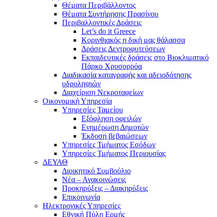
Θέματα Περιβάλλοντος
Θέματα Συντήρησης Πρασίνου
Περιβαλλοντικές Δράσεις
Let’s do it Greece
Kορινθιακός η δική μας θάλασσα
Δράσεις Δεντροφυτεύσεων
Εκπαιδευτικές δράσεις στο Βιοκλιματικό
Πάρκο Χρυσορρόα
Διαδικασία καταγραφής και αδειοδότησης
υδροληψιών
Διαχείριση Νεκροταφείων
Οικονομική Υπηρεσία
Υπηρεσίες Ταμείου
Εξόφληση οφειλών
Ενημέρωση Δημοτών
Έκδοση βεβαιώσεων
Υπηρεσίες Τμήματος Εσόδων
Υπηρεσίες Τμήματος Περιουσίας
ΔΕΥΑΘ
Διοικητικό Συμβούλιο
Νέα – Ανακοινώσεις
Προκηρύξεις – Διακηρύξεις
Επικοινωνία
Ηλεκτρονικές Υπηρεσίες
Εθνική Πύλη Ερμής