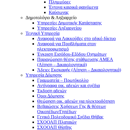
Πλημμύρες
Έντονα καιρικά φαινόμενα
Καύσωνας
Δημοτολόγιο & Ληξιαρχείο
Υπηρεσίες Δημοτικής Κατάστασης
Υπηρεσίες Ληξιαρχείου
Τεχνική Υπηρεσία
Αναφορά για Λακκούβες στο οδικό δίκτυο
Αναφορά για Προβλήματα στον
ηλεκτροφωτισμό
Έγκριση Εισόδου-Εξόδου Οχημάτων
Παραχώρηση θέσης στάθμευσης ΑΜΕΑ
(Αίτηση – Δικαιολογητικά)
Άδειες Εκσκαφής (Αίτηση – Δικαιολογητικά)
Υπηρεσία Δόμησης
Γραμματεία – Πρωτόκολλο
Αντίγραφα οικ. αδειών και σχέδια
Έκδοση αδειών
Όροι Δόμησης
Θεώρηση οικ. αδειών για ηλεκτροδότηση
Βεβαιώσεις Χρήσεων Γης & θέσεων
Οικοπέδων/Γηπέδων
Γενικό Πολεοδομικό Σχέδιο Θήβας
ΣΧΟΟΑΠ Πλαταιών
ΣΧΟΟΑΠ Θίσβης