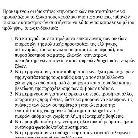
Προκειμένου οι ιδιοκτήτες κτηνοτροφικών εγκαταστάσεων να
προφυλάξουν το ζωικό τους κεφάλαιο από τις συνέπειες πιθανών
φυσικών καταστροφών συστήνεται να λάβουν τα κατάλληλα μέτρα
πρόληψης, όπως ενδεικτικά:
Να καταγράψουν τα τηλέφωνα επικοινωνίας των οικείων
υπηρεσιών της πολιτικής προστασίας, της ελληνικής
αστυνομίας, του λιμενικού σώματος (όπου αφορά), του
πυροσβεστικού σώματος, ιδιωτών κτηνιάτρων,
αδειοδοτημένων σφαγείων και εταιρειών διαχείρισης νεκρών
ζώων.
Να μεριμνήσουν για τον καθαρισμό των εξωτερικών χώρων
της εγκατάστασής τους καθώς και για τον περιβάλλοντα
χώρο γύρω από αυτή, από ξερά χόρτα και σκουπίδια και τη
βελτίωση της παροχέτευσης των όμβριων υδάτων.
Να μεριμνήσουν για την επάρκεια σε νερό, τροφή και άλλες
απαραίτητες προμήθειες, ώστε να μπορούν να καλύψουν τις
ανάγκες των ζώων σε περίπτωση αποκλεισμού της
εγκατάστασης για χρονικό διάστημα τουλάχιστον 5-7
ημερών ακόμα και χωρίς τη λήψη εξωτερικής βοήθειας.
Να προμηθευτούν με γεννήτριες ηλεκτρικού ρεύματος ή/και
αυτόνομα φωτοβολταϊκά συστήματα.
Να μεριμνήσουν να υπάρχει φορτισμένο κινητό τηλέφωνο