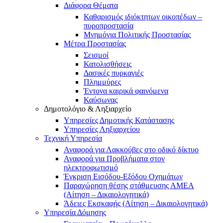
Διάφορα Θέματα
Καθαρισμός ιδιόκτητων οικοπέδων –
πυροπροστασία
Μνημόνια Πολιτικής Προστασίας
Μέτρα Προστασίας
Σεισμοί
Κατολισθήσεις
Δασικές πυρκαγιές
Πλημμύρες
Έντονα καιρικά φαινόμενα
Καύσωνας
Δημοτολόγιο & Ληξιαρχείο
Υπηρεσίες Δημοτικής Κατάστασης
Υπηρεσίες Ληξιαρχείου
Τεχνική Υπηρεσία
Αναφορά για Λακκούβες στο οδικό δίκτυο
Αναφορά για Προβλήματα στον
ηλεκτροφωτισμό
Έγκριση Εισόδου-Εξόδου Οχημάτων
Παραχώρηση θέσης στάθμευσης ΑΜΕΑ
(Αίτηση – Δικαιολογητικά)
Άδειες Εκσκαφής (Αίτηση – Δικαιολογητικά)
Υπηρεσία Δόμησης