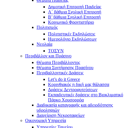
Θέματα Παιδείας
Δημοτική Επιτροπή Παιδείας
Α΄ βάθμια Σχολική Επιτροπή
B’ βάθμια Σχολική Επιτροπή
Κοινωνικό Φροντιστήριο
Πολιτισμός
Πολιτιστικές Εκδηλώσεις
Ημερολόγιο Εκδηλώσεων
Νεολαία
ΤΟΣΥΝ
Περιβάλλον και Πράσινο
Θέματα Περιβάλλοντος
Θέματα Συντήρησης Πρασίνου
Περιβαλλοντικές Δράσεις
Let’s do it Greece
Kορινθιακός η δική μας θάλασσα
Δράσεις Δεντροφυτεύσεων
Εκπαιδευτικές δράσεις στο Βιοκλιματικό
Πάρκο Χρυσορρόα
Διαδικασία καταγραφής και αδειοδότησης
υδροληψιών
Διαχείριση Νεκροταφείων
Οικονομική Υπηρεσία
Υπηρεσίες Ταμείου