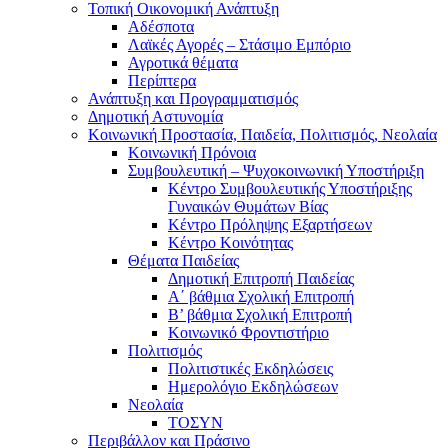
Τοπική Οικονομική Ανάπτυξη
Αδέσποτα
Λαϊκές Αγορές – Στάσιμο Εμπόριο
Αγροτικά θέματα
Περίπτερα
Ανάπτυξη και Προγραμματισμός
Δημοτική Αστυνομία
Κοινωνική Προστασία, Παιδεία, Πολιτισμός, Νεολαία
Κοινωνική Πρόνοια
Συμβουλευτική – Ψυχοκοινωνική Υποστήριξη
Κέντρο Συμβουλευτικής Υποστήριξης
Γυναικών Θυμάτων Βίας
Κέντρο Πρόληψης Εξαρτήσεων
Κέντρο Κοινότητας
Θέματα Παιδείας
Δημοτική Επιτροπή Παιδείας
Α΄ βάθμια Σχολική Επιτροπή
B’ βάθμια Σχολική Επιτροπή
Κοινωνικό Φροντιστήριο
Πολιτισμός
Πολιτιστικές Εκδηλώσεις
Ημερολόγιο Εκδηλώσεων
Νεολαία
ΤΟΣΥΝ
Περιβάλλον και Πράσινο