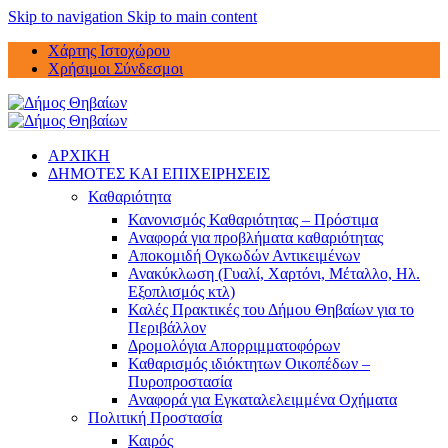
Skip to navigation
Skip to main content
Χάρτης Ιστοχώρου
Χρήσιμοι Σύνδεσμοι
ΑΡΧΙΚΗ
ΔΗΜΟΤΕΣ ΚΑΙ ΕΠΙΧΕΙΡΗΣΕΙΣ
Καθαριότητα
Κανονισμός Καθαριότητας – Πρόστιμα
Αναφορά για προβλήματα καθαριότητας
Αποκομιδή Ογκωδών Αντικειμένων
Ανακύκλωση (Γυαλί, Χαρτόνι, Μέταλλο, Ηλ.
Εξοπλισμός κτλ)
Καλές Πρακτικές του Δήμου Θηβαίων για το
Περιβάλλον
Δρομολόγια Απορριμματοφόρων
Καθαρισμός ιδιόκτητων Οικοπέδων –
Πυροπροστασία
Αναφορά για Εγκαταλελειμμένα Οχήματα
Πολιτική Προστασία
Καιρός