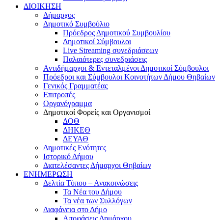
ΔΙΟΙΚΗΣΗ
Δήμαρχος
Δημοτικό Συμβούλιο
Πρόεδρος Δημοτικού Συμβουλίου
Δημοτικοί Σύμβουλοι
Live Streaming συνεδριάσεων
Παλαιότερες συνεδριάσεις
Αντιδήμαρχοι & Εντεταλμένοι Δημοτικοί Σύμβουλοι
Πρόεδροι και Σύμβουλοι Κοινοτήτων Δήμου Θηβαίων
Γενικός Γραμματέας
Επιτροπές
Οργανόγραμμα
Δημοτικοί Φορείς και Οργανισμοί
ΔΟΘ
ΔΗΚΕΘ
ΔΕΥΑΘ
Δημοτικές Ενότητες
Ιστορικό Δήμου
Διατελέσαντες Δήμαρχοι Θηβαίων
ΕΝΗΜΕΡΩΣΗ
Δελτία Τύπου – Ανακοινώσεις
Τα Νέα του Δήμου
Τα νέα των Συλλόγων
Διαφάνεια στο Δήμο
Αποφάσεις Δημάρχου