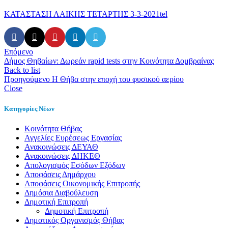
ΚΑΤΑΣΤΑΣΗ ΛΑΙΚΗΣ ΤΕΤΑΡΤΗΣ 3-3-2021tel
Επόμενο
Δήμος Θηβαίων: Δωρεάν rapid tests στην Κοινότητα Δομβραίνας
Back to list
Προηγούμενο
Η Θήβα στην εποχή του φυσικού αερίου
Close
Κατηγορίες Νέων
Kοινότητα Θήβας
Αγγελίες Ευρέσεως Εργασίας
Ανακοινώσεις ΔΕΥΑΘ
Ανακοινώσεις ΔΗΚΕΘ
Απολογισμός Εσόδων Εξόδων
Αποφάσεις Δημάρχου
Αποφάσεις Οικονομικής Επιτροπής
Δημόσια Διαβούλευση
Δημοτική Επιτροπή
Δημοτική Επιτροπή
Δημοτικός Οργανισμός Θήβας