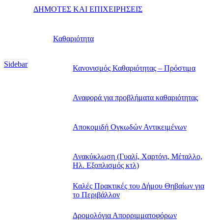
ΔΗΜΟΤΕΣ ΚΑΙ ΕΠΙΧΕΙΡΗΣΕΙΣ
Καθαριότητα
Sidebar
Κανονισμός Καθαριότητας – Πρόστιμα
Αναφορά για προβλήματα καθαριότητας
Αποκομιδή Ογκωδών Αντικειμένων
Ανακύκλωση (Γυαλί, Χαρτόνι, Μέταλλο,
Ηλ. Εξοπλισμός κτλ)
Καλές Πρακτικές του Δήμου Θηβαίων για
το Περιβάλλον
Δρομολόγια Απορριμματοφόρων