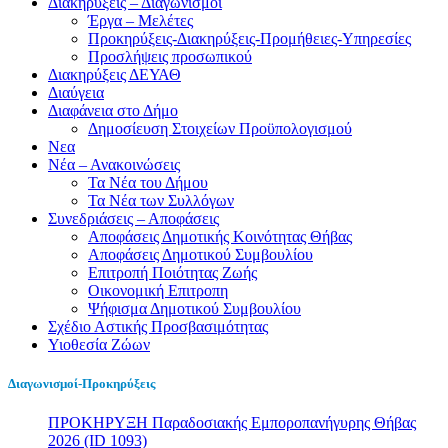
Διακηρύξεις – Διαγωνισμοί
Έργα – Μελέτες
Προκηρύξεις-Διακηρύξεις-Προμήθειες-Υπηρεσίες
Προσλήψεις προσωπικού
Διακηρύξεις ΔΕΥΑΘ
Διαύγεια
Διαφάνεια στο Δήμο
Δημοσίευση Στοιχείων Προϋπολογισμού
Νεα
Νέα – Ανακοινώσεις
Τα Νέα του Δήμου
Τα Νέα των Συλλόγων
Συνεδριάσεις – Αποφάσεις
Αποφάσεις Δημοτικής Κοινότητας Θήβας
Αποφάσεις Δημοτικού Συμβουλίου
Επιτροπή Ποιότητας Ζωής
Οικονομική Επιτροπη
Ψήφισμα Δημοτικού Συμβουλίου
Σχέδιο Αστικής Προσβασιμότητας
Υιοθεσία Ζώων
Διαγωνισμοί-Προκηρύξεις
ΠΡΟΚΗΡΥΞΗ Παραδοσιακής Εμποροπανήγυρης Θήβας
2026 (ID 1093)