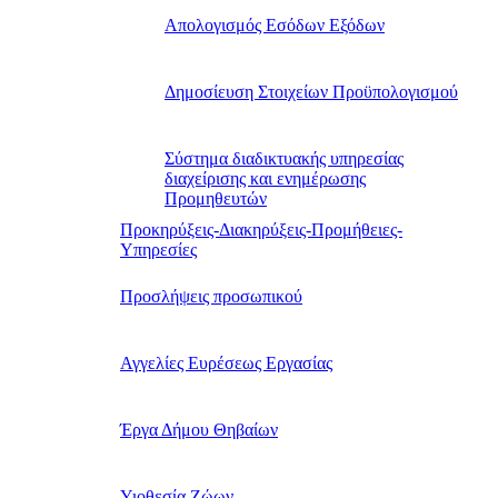
Απολογισμός Εσόδων Εξόδων
Δημοσίευση Στοιχείων Προϋπολογισμού
Σύστημα διαδικτυακής υπηρεσίας
διαχείρισης και ενημέρωσης
Προμηθευτών
Προκηρύξεις-Διακηρύξεις-Προμήθειες-
Υπηρεσίες
Προσλήψεις προσωπικού
Αγγελίες Ευρέσεως Εργασίας
Έργα Δήμου Θηβαίων
Υιοθεσία Ζώων