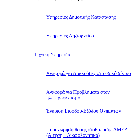
Υπηρεσίες Δημοτικής Κατάστασης
Υπηρεσίες Ληξιαρχείου
Τεχνική Υπηρεσία
Αναφορά για Λακκούβες στο οδικό δίκτυο
Αναφορά για Προβλήματα στον
ηλεκτροφωτισμό
Έγκριση Εισόδου-Εξόδου Οχημάτων
Παραχώρηση θέσης στάθμευσης ΑΜΕΑ
(Αίτηση – Δικαιολογητικά)