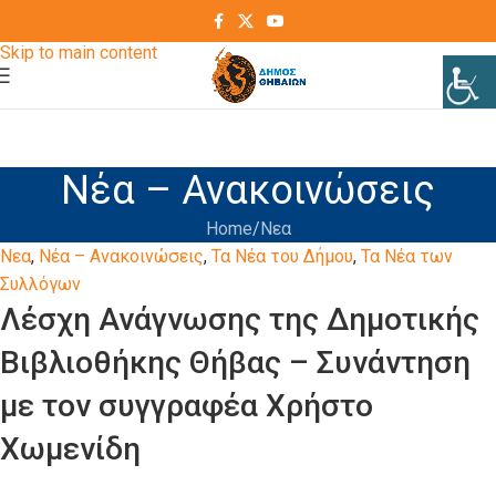
Skip to navigation
Skip to main content
Νέα – Ανακοινώσεις
Home
Νεα
Νεα
,
Νέα – Ανακοινώσεις
,
Τα Νέα του Δήμου
,
Τα Νέα των
Συλλόγων
Λέσχη Ανάγνωσης της Δημοτικής
Βιβλιοθήκης Θήβας – Συνάντηση
με τον συγγραφέα Χρήστο
Χωμενίδη