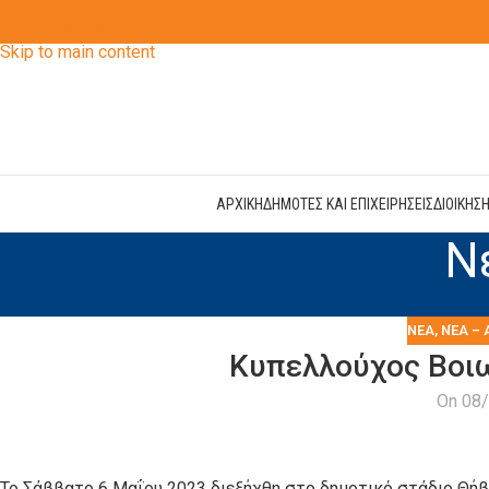
Skip to navigation
Skip to main content
ΑΡΧΙΚΗ
ΔΗΜΟΤΕΣ ΚΑΙ ΕΠΙΧΕΙΡΗΣΕΙΣ
ΔΙΟΙΚΗΣ
Ν
ΝΕΑ
,
ΝΈΑ – 
Κυπελλούχος Βοιω
On 08
Το Σάββατο 6 Μαΐου 2023 διεξήχθη στο δημοτικό στάδιο Θήβ