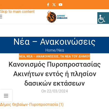
Skip to navigation
Skip to main content
Νέα – Ανακοινώσεις
Home
Νεα
ΝΕΑ
,
ΝΈΑ – ΑΝΑΚΟΙΝΏΣΕΙΣ
,
ΤΑ ΝΈΑ ΤΟΥ ΔΉΜΟΥ
Κανονισμός Πυροπροστασίας
Ακινήτων εντός ή πλησίον
δασικών εκτάσεων
On 22/03/2024
Δήμος Θηβαίων-Πυροπροστασία (1)