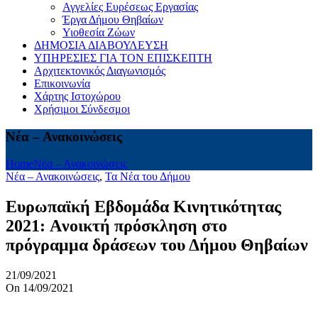
Αγγελίες Ευρέσεως Εργασίας
Έργα Δήμου Θηβαίων
Υιοθεσία Ζώων
ΔΗΜΟΣΙΑ ΔΙΑΒΟΥΛΕΥΣΗ
ΥΠΗΡΕΣΙΕΣ ΓΙΑ ΤΟΝ ΕΠΙΣΚΕΠΤΗ
Αρχιτεκτονικός Διαγωνισμός
Επικοινωνία
Χάρτης Ιστοχώρου
Χρήσιμοι Σύνδεσμοι
Νέα – Ανακοινώσεις
Home
Νέα – Ανακοινώσεις
Νέα – Ανακοινώσεις
,
Τα Νέα του Δήμου
Ευρωπαϊκή Εβδομάδα Κινητικότητας
2021: Aνοικτή πρόσκληση στο
πρόγραμμα δράσεων του Δήμου Θηβαίων
21/09/2021
On 14/09/2021