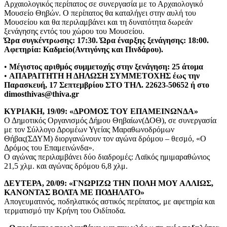
Αρχαιολογικός περίπατος σε συνεργασία με το Αρχαιολογικό
Μουσείο Θηβών. Ο περίπατος θα καταλήγει στην αυλή του
Μουσείου και θα περιλαμβάνει και τη δυνατότητα δωρεάν
ξενάγησης εντός του χώρου του Μουσείου.
Ώρα συγκέντρωσης: 17:30. Ώρα έναρξης ξενάγησης: 18:00.
Αφετηρία: Καδμείο(Αντιγόνης και Πινδάρου).
•
Μέγιστος αριθμός συμμετοχής στην ξενάγηση: 25 άτομα
•
ΑΠΑΡΑΙΤΗΤΗ Η ΔΗΛΩΣΗ ΣΥΜΜΕΤΟΧΗΣ έως την
Παρασκευή, 17 Σεπτεμβρίου ΣΤΟ ΤΗΛ. 22623-50652 ή στο
dimosthivas@thiva.gr
ΚΥΡΙΑΚΗ, 19/09: «ΔΡΟΜΟΣ ΤΟΥ ΕΠΑΜΕΙΝΩΝΔΑ»
Ο Δημοτικός Οργανισμός Δήμου Θηβαίων(ΔΟΘ), σε συνεργασία
με τον Σύλλογο Δρομέων Υγείας Μαραθωνοδρόμων
Θήβας(ΣΔΥΜ) διοργανώνουν τον αγώνα δρόμου – θεσμό, «Ο
Δρόμος του Επαμεινώνδα».
Ο αγώνας περιλαμβάνει δύο διαδρομές: Λαϊκός ημιμαραθώνιος
21,5 χλμ. και αγώνας δρόμου 6,8 χλμ.
ΔΕΥΤΕΡΑ, 20/09: «ΓΝΩΡΙΖΩ ΤΗΝ ΠΟΛΗ ΜΟΥ ΑΛΛΙΩΣ,
ΚΑΝΟΝΤΑΣ ΒΟΛΤΑ ΜΕ ΠΟΔΗΛΑΤΟ»
Απογευματινός, ποδηλατικός αστικός περίπατος, με αφετηρία και
τερματισμό την Κρήνη του Οιδίποδα.