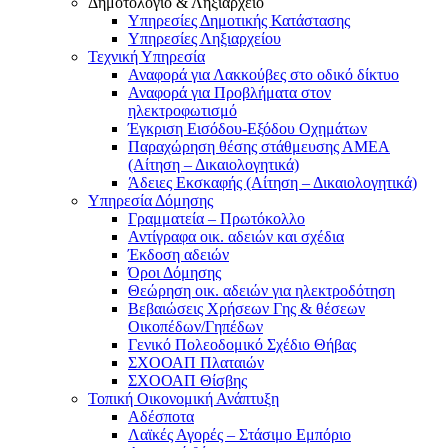
Δημοτολόγιο & Ληξιαρχείο
Υπηρεσίες Δημοτικής Κατάστασης
Υπηρεσίες Ληξιαρχείου
Τεχνική Υπηρεσία
Αναφορά για Λακκούβες στο οδικό δίκτυο
Αναφορά για Προβλήματα στον
ηλεκτροφωτισμό
Έγκριση Εισόδου-Εξόδου Οχημάτων
Παραχώρηση θέσης στάθμευσης ΑΜΕΑ
(Αίτηση – Δικαιολογητικά)
Άδειες Εκσκαφής (Αίτηση – Δικαιολογητικά)
Υπηρεσία Δόμησης
Γραμματεία – Πρωτόκολλο
Αντίγραφα οικ. αδειών και σχέδια
Έκδοση αδειών
Όροι Δόμησης
Θεώρηση οικ. αδειών για ηλεκτροδότηση
Βεβαιώσεις Χρήσεων Γης & θέσεων
Οικοπέδων/Γηπέδων
Γενικό Πολεοδομικό Σχέδιο Θήβας
ΣΧΟΟΑΠ Πλαταιών
ΣΧΟΟΑΠ Θίσβης
Τοπική Οικονομική Ανάπτυξη
Αδέσποτα
Λαϊκές Αγορές – Στάσιμο Εμπόριο