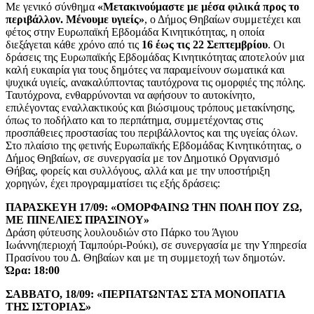
Με γενικό σύνθημα
«Μετακινούμαστε με μέσα φιλικά προς το
περιβάλλον. Μένουμε υγιείς»
, ο Δήμος Θηβαίων συμμετέχει και
φέτος στην Ευρωπαϊκή Εβδομάδα Κινητικότητας, η οποία
διεξάγεται κάθε χρόνο από τις
16 έως τις 22 Σεπτεμβρίου
. Οι
δράσεις της Ευρωπαϊκής Εβδομάδας Κινητικότητας αποτελούν μια
καλή ευκαιρία για τους δημότες να παραμείνουν σωματικά και
ψυχικά υγιείς, ανακαλύπτοντας ταυτόχρονα τις ομορφιές της πόλης.
Ταυτόχρονα, ενθαρρύνονται να αφήσουν το αυτοκίνητο,
επιλέγοντας εναλλακτικούς και βιώσιμους τρόπους μετακίνησης,
όπως το ποδήλατο και το περπάτημα, συμμετέχοντας στις
προσπάθειες προστασίας του περιβάλλοντος και της υγείας όλων.
Στο πλαίσιο της φετινής Ευρωπαϊκής Εβδομάδας Κινητικότητας, ο
Δήμος Θηβαίων, σε συνεργασία με τον Δημοτικό Οργανισμό
Θήβας, φορείς και συλλόγους, αλλά και με την υποστήριξη
χορηγών, έχει προγραμματίσει τις εξής δράσεις:
ΠΑΡΑΣΚΕΥΗ 17/09: «ΟΜΟΡΦΑΙΝΩ ΤΗΝ ΠΟΛΗ ΠΟΥ ΖΩ,
ΜΕ ΠΙΝΕΛΙΕΣ ΠΡΑΣΙΝΟΥ»
Δράση φύτευσης λουλουδιών στο Πάρκο του Άγιου
Ιωάννη(περιοχή Ταμπούρι-Ρούκι), σε συνεργασία με την Υπηρεσία
Πρασίνου του Δ. Θηβαίων και με τη συμμετοχή των δημοτών.
Ώρα: 18:00
ΣΑΒΒΑΤΟ, 18/09: «ΠΕΡΠΑΤΩΝΤΑΣ ΣΤΑ ΜΟΝΟΠΑΤΙΑ
ΤΗΣ ΙΣΤΟΡΙΑΣ»