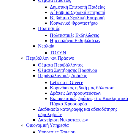
Θέματα Παιδείας
Δημοτική Επιτροπή Παιδείας
Α΄ βάθμια Σχολική Επιτροπή
B’ βάθμια Σχολική Επιτροπή
Κοινωνικό Φροντιστήριο
Πολιτισμός
Πολιτιστικές Εκδηλώσεις
Ημερολόγιο Εκδηλώσεων
Νεολαία
ΤΟΣΥΝ
Περιβάλλον και Πράσινο
Θέματα Περιβάλλοντος
Θέματα Συντήρησης Πρασίνου
Περιβαλλοντικές Δράσεις
Let’s do it Greece
Kορινθιακός η δική μας θάλασσα
Δράσεις Δεντροφυτεύσεων
Εκπαιδευτικές δράσεις στο Βιοκλιματικό
Πάρκο Χρυσορρόα
Διαδικασία καταγραφής και αδειοδότησης
υδροληψιών
Διαχείριση Νεκροταφείων
Οικονομική Υπηρεσία
Υπηρεσίες Ταμείου