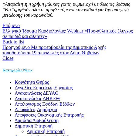
*Απαραίτητη η χρήση μάσκας για τη συμμετοχή σε όλες τις δράσεις
*Θα τηρηθούν όλοι οι προβλεπόμενοι κανονισμοί για την αποφυγή
μετάδοσης του κορωνοϊού.
Επόμενο
Eλληνικό Ίδρυμα Καρδιολογίας: Webinar «Προ-αθλητικός έλεγχος
σε παιδιά και αθλητές»
Back to list
Προηγούμενο
Με πρωτοβουλία της Δημοτικής Αρχής
τοποθετούνται 19 απινιδωτές στον Δήμο Θηβαίων
Close
Κατηγορίες Νέων
Kοινότητα Θήβας
Αγγελίες Ευρέσεως Εργασίας
Ανακοινώσεις ΔΕΥΑΘ
Ανακοινώσεις ΔΗΚΕΘ
Απολογισμός Εσόδων Εξόδων
Αποφάσεις Δημάρχου
Αποφάσεις Οικονομικής Επιτροπής
Δημόσια Διαβούλευση
Δημοτική Επιτροπή
Δημοτική Επιτροπή