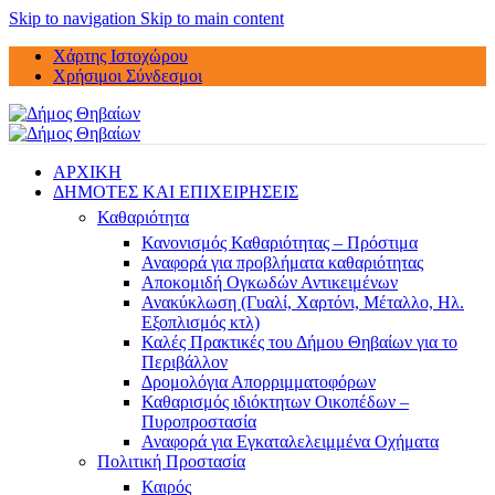
Skip to navigation
Skip to main content
Χάρτης Ιστοχώρου
Χρήσιμοι Σύνδεσμοι
ΑΡΧΙΚΗ
ΔΗΜΟΤΕΣ ΚΑΙ ΕΠΙΧΕΙΡΗΣΕΙΣ
Καθαριότητα
Κανονισμός Καθαριότητας – Πρόστιμα
Αναφορά για προβλήματα καθαριότητας
Αποκομιδή Ογκωδών Αντικειμένων
Ανακύκλωση (Γυαλί, Χαρτόνι, Μέταλλο, Ηλ.
Εξοπλισμός κτλ)
Καλές Πρακτικές του Δήμου Θηβαίων για το
Περιβάλλον
Δρομολόγια Απορριμματοφόρων
Καθαρισμός ιδιόκτητων Οικοπέδων –
Πυροπροστασία
Αναφορά για Εγκαταλελειμμένα Οχήματα
Πολιτική Προστασία
Καιρός