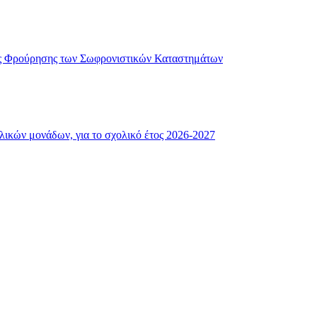
ής Φρούρησης των Σωφρονιστικών Καταστημάτων
λικών μονάδων, για το σχολικό έτος 2026-2027