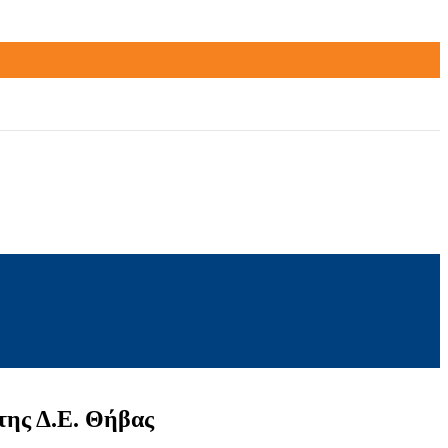
της Δ.Ε. Θήβας