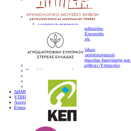
Τα Νέα του Δήμου
Τα νέα των Συλλόγων
Διαφάνεια στο Δήμο
Αποφάσεις Δημάρχου
Αποφάσεις Δημοτικού Συμβουλίου
Αποφάσεις Οικονομικής Επιτροπής
Αποφάσεις Ποιότητας Ζωής
Διαύγεια
Απολογισμός Εσόδων Εξόδων
Δημοσίευση Στοιχείων Προϋπολογισμού
Σύστημα διαδικτυακής υπηρεσίας διαχείρισης κ
Προκηρύξεις-Διακηρύξεις-Προμήθειες-Υπηρεσίες
Προσλήψεις προσωπικού
Αγγελίες Ευρέσεως Εργασίας
Έργα Δήμου Θηβαίων
Υιοθεσία Ζώων
ΔΗΜΟΣΙΑ ΔΙΑΒΟΥΛΕΥΣΗ
ΥΠΗΡΕΣΙΕΣ ΓΙΑ ΤΟΝ ΕΠΙΣΚΕΠΤΗ
Αρχιτεκτονικός Διαγωνισμός
Επικοινωνία