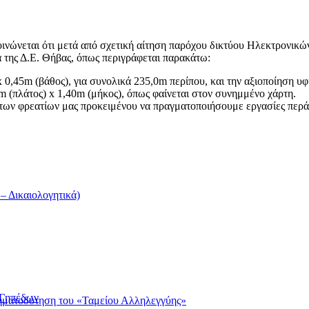
ώνεται ότι μετά από σχετική αίτηση παρόχου δικτύου Ηλεκτρονικών 
της Δ.Ε. Θήβας, όπως περιγράφεται παρακάτω:
x 0,45m (βάθος), για συνολικά 235,0m περίπου, και την αξιοποίηση
m (πλάτος) x 1,40m (μήκος), όπως φαίνεται στον συνημμένο χάρτη.
 των φρεατίων μας προκειμένου να πραγματοποιήσουμε εργασίες πε
 Δικαιολογητικά)
/Γηπέδων
ρηματοδότηση του «Ταμείου Αλληλεγγύης»